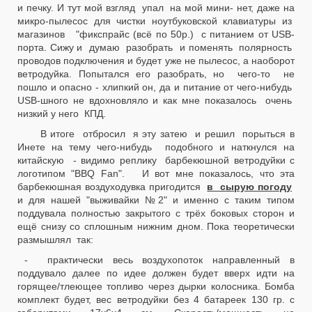
и печку. И тут мой взгляд упал на мой мини- нет, даже на
микро-пылесос для чистки ноутбуковской клавиатуры из
магазинов "фикспрайс (всё по 50р.) с питанием от USB-
порта. Сижу и думаю разобрать и поменять полярность
проводов подключения и будет уже не пылесос, а наоборот
ветродуйка. Попытался его разобрать, но чего-то не
пошло и опасно - хлипкий он, да и питание от чего-нибудь
USB-шного не вдохновляло и как мне показалось очень
низкий у него КПД.
В итоге отбросил я эту затею и решил порыться в
Инете на тему чего-нибудь подобного и наткнулся на
китайскую - видимо реплику барбекюшной ветродуйки с
логотипом "BBQ Fan". И вот мне показалось, что эта
барбекюшная воздуходувка пригодится
в сырую погоду
и для нашей "выживайки №2" и именно с таким типом
поддувала полностью закрытого с трёх боковых сторон и
ещё снизу со сплошным нижним дном. Пока теоретически
размышлял так:
- практически весь воздухопоток направленный в
поддувало далее по идее должен будет вверх идти на
горящее/тлеющее топливо через дырки колосника. Бомба
комплект будет, вес ветродуйки без 4 батареек 130 гр. с