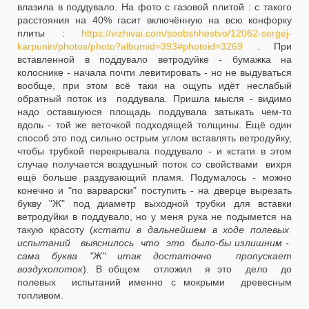
влазила в поддувало. На фото с газовой плитой : с такого
расстояния на 40% гасит включённую на всю конфорку
плиты :
https://vizhivai.com/soobshhestvo/12062-sergej-
karpunin/photos/photo?albumid=393#photoid=3269
. При
вставленной в поддувало ветродуйке - бумажка на
колоснике - начала почти левитировать - но не выдуваться
вообще, при этом всё таки на ощупь идёт неслабый
обратный поток из поддувала. Пришла мысля - видимо
надо оставшуюся площадь поддувала затыкать чем-то
вдоль - той же веточкой подходящей толщины. Ещё один
способ это под сильно острым углом вставлять ветродуйку,
чтобы трубкой перекрывала поддувало - и кстати в этом
случае получается воздушный поток со свойствами вихря
ещё больше раздувающий пламя. Подумалось - можно
конечно и "по варварски" поступить - на дверце вырезать
букву "Ж" под диаметр выходной трубки для вставки
ветродуйки в поддувало, но у меня рука не подымется на
такую красоту (
кстати в дальнейшем в ходе полевых
испытаний выяснилось что это было-бы излишним -
сама буква "Ж" итак достаточно пропускает
воздухопоток
). В общем отложил я это дело до
полевых испытаний именно с мокрыми древесным
топливом.