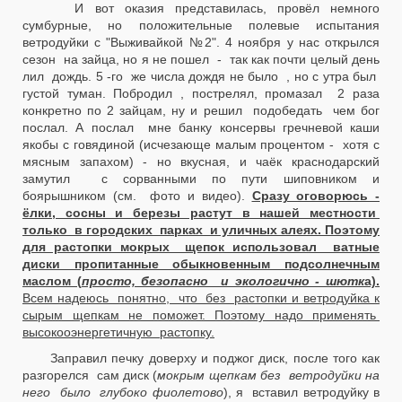
И вот оказия представилась, провёл немного
сумбурные, но положительные полевые испытания
ветродуйки с "Выживайкой №2". 4 ноября у нас открылся
сезон на зайца, но я не пошел - так как почти целый день
лил дождь. 5 -го же числа дождя не было , но с утра был
густой туман. Побродил , пострелял, промазал 2 раза
конкретно по 2 зайцам, ну и решил подобедать чем бог
послал. А послал мне банку консервы гречневой каши
якобы с говядиной (исчезающе малым процентом - хотя с
мясным запахом) - но вкусная, и чаёк краснодарский
замутил с сорванными по пути шиповником и
боярышником (см. фото и видео).
Сразу оговорюсь -
ёлки, сосны и березы растут в нашей местности
только в городских парках и уличных алеях. Поэтому
для растопки мокрых щепок использовал ватные
диски пропитанные обыкновенным подсолнечным
маслом (
просто, безопасно и экологично - шютк
а).
Всем надеюсь понятно, что без растопки и ветродуйка к
сырым щепкам не поможет. Поэтому надо применять
высокооэнергетичную растопку.
Заправил печку доверху и поджог диск, после того как
разгорелся сам диск (
мокрым щепкам без ветродуйки на
него было глубоко фиолетово
), я вставил ветродуйку в