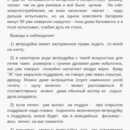
таскал так на дне рюкзака и всё было целым. На счёт
энергопотребления, не знаю насколько хватит - надо
дальше испытывать, но на одном комплекте батареек
минут 30 уже наверное накрутил - пока дома баловался и в
поле испытывал, слабее дуть не стала.
Выводы и наблюдения:
1) ветродуйка имеет заслуженное право ходить со мной
на охоту;
2) в некотором роде ветродуйка с такой мощностью для
печки таких размеров с сухими дровами даже избыточна,
как уже говорил спокойно нагнетает воздух через букву
"Ж" при закрытом поддувале, не говоря уже через отрытую
дверцу. Можно даже антрацитом (
сорт каменного угля
)
топить – шучу конечно - может расплавиться. И
соответственно можно даже обычный костер из сырых
дров раздувать;
3) если пепел уже выпал на поддон - при открытом
поддувале надо плавно подносить включенную ветродуйку
к поддувалу, иначе будет как в комедийных фильмах -
весь пепел на вас окажется;
4) торцевую сторону ветродуйки, там где вставляется