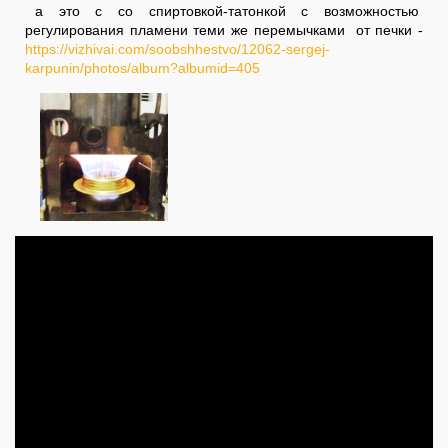
а это с со спиртовкой-татонкой с возможностью
регулирования пламени теми же перемычками от печки
-
https://vizhivai.com/soobshhestvo/12062-sergej-
karpunin/photos/album?albumid=405