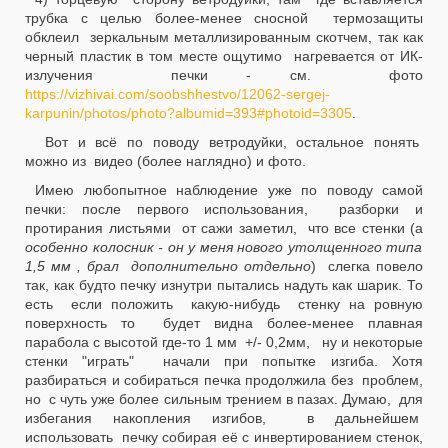
трубка с целью более-менее сносной термозащиты
обклеил зеркальным металлизированным скотчем, так как
черный пластик в том месте ощутимо нагревается от ИК-
излучения печки - см. фото
https://vizhivai.com/soobshhestvo/12062-sergej-
karpunin/photos/photo?albumid=393#photoid=3305
.
Вот и всё по поводу ветродуйки, остальное понять
можно из видео (более наглядно) и фото.
Имею любопытное наблюдение уже по поводу самой
печки: после первого использования, разборки и
протирания листьями от сажи заметил, что все стенки (а
особенно колосник - он у меня нового утолщенного типа
1,5 мм , брал дополнительно отдельно
) слегка повело
так, как будто печку изнутри пытались надуть как шарик. То
есть если положить какую-нибудь стенку на ровную
поверхность то будет видна более-менее плавная
парабола с высотой где-то 1 мм +/- 0,2мм, ну и некоторые
стенки "играть" начали при попытке изгиба. Хотя
разбираться и собираться печка продолжила без проблем,
но с чуть уже более сильным трением в пазах. Думаю, для
избегания накопления изгибов, в дальнейшем
использовать печку собирая её с инвертированием стенок,