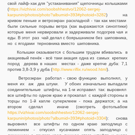
свой лайф-хак для "устаканивания" щепочницы колышками
(
https://vizhivai.com/soobshhestvo/12062-sergej-
karpunin/photos/photo?albumid=393#photoid=3282
) на
кривом пеньке и ветроэкран раскладной - так как местами
были сильные порывы ветра (как выражаются синоптики)
которые меня нервировали и задерживали подогрев чая и
еды. В этот раз чай делал с боярышником без шиповника,
но с ягодами терновника вместо шиповника.
Колышки оказывается с большим трудом вбивались в
акациевый пенёк - всё таки акация одна из самых крепких
пород дерева в наших местах - даже крепче дуба: 7,1
против 3,8-3,9 у дуба (
http://www.riflix.ru/wood.html
).
Ветроэкран работал - свою функцию выполнял, у
меня их аж два штуки. У обоих изначально выпадали
соединительные штифты, на 1-м исправил так: выровнял
все штифты по одном краю и прокапал с каждой стороны в
торцы по 1-й капле суперклеем - пока держатся; а на
втором сделал иначе (смотреть фотольабом
https://vizhivai.com/soobshhestvo/12062-sergej-
karpunin/photos/photo?albumid=393#photoid=3304
): снова
выровнял все штифты по одном краю заподлицо с
люминием - откусил кусачками опять заподлицо с