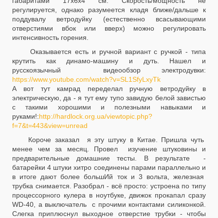
габаритами 17х6х4 см. Скорость/мощность не
регулируется, однако разумеется кладя ближе/дальше к
поддувалу ветродуйку (естественно всасывающими
отверстиями вбок или вверх) можно регулировать
интенсивность горения.
Оказывается есть и ручной вариант с ручкой - типа
крутить как динамо-машину и дуть. Нашел и
русскоязычный видеообзор электродувки:
https://www.youtube.com/watch?v=SL1SfyLxyTk
А вот тут камрад переделал ручную ветродуйку в
электрическую, да - я тут ему тупо завидую белой завистью
с такими хорошими и полезными навыками и
руками!:
http://hardlock.org.ua/viewtopic.php?
f=7&t=443&view=unread
Короче заказал я эту штуку в Китае. Пришла чуть
менее чем за месяц. Провел изучение штуковины и
предварительные домашние тесты. В результате -
батарейки 4 штуки хитро соединены парами параллельно и
в итоге дают более большИй ток и 3 вольта, железная
трубка снимается. Разобрал - всё просто: устроена по типу
процессорного кулера в ноутбуке, движок прокапал сразу
WD-40, а выключатель с прочими контактами силиконкой.
Слегка приплюснул выходное отверстие трубки - чтобы