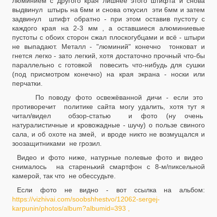
люминием с другого края лишнее этого штифта и снова
выдвинул штырь на 6мм и снова откусил эти 6мм и затем
задвинул штифт обратно - при этом оставив пустоту с
каждого края на 2-3 мм , а оставшиеся алюминиевые
пустоты с обоих сторон сжал плоскогубцами и всё - штыри
не выпадают. Металл - "люминий" конечно тонковат и
гнется легко - зато легкий, хотя достаточно прочный что-бы
параллельно с готовкой повесить что-нибудь для сушки
(под присмотром конечно) на края экрана - носки или
перчатки.
По поводу фото освежёванной дичи - если это
противоречит политике сайта могу удалить, хотя тут я
читал/видел обзор-статью и фото (ну очень
натуралистичные и кровожадные - шучу) о пользе свиного
сала, и об охоте на змей, и вроде никто не возмущался и
зоозащитниками не грозил.
Видео и фото ниже, натурные полевые фото и видео
снималось на старенький смартфон с 8-м/пиксельной
камерой, так что не обессудьте.
Если фото не видно - вот ссылка на альбом:
https://vizhivai.com/soobshhestvo/12062-sergej-
karpunin/photos/album?albumid=393 ,