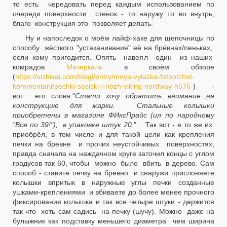
то есть чередовать перед каждым использованием по
очереди поверхности стенок - то наружу то во внутрь,
благо конструкция это позволяет делать.
Ну и напоследок о моём лайф-хаке для щепочницы по
способу жёсткого "устаканивания" её на брёвнах/пеньках,
если кому пригодится. Опять навеял один из наших
комрадов
Мизеркаль
в своём обзоре
(
https://vizhivai.com/blogi/entry/moya-vylazka-fotootchet-
kommentarii/pechki-sosiski-i-nozh-viking-nordway-h576-
) -
вот его слова:"
Стати хочу обратить внимание на
конструкцию для жарки. Стальные колышки
приобретены в магазине ФИксПрайс (ил по народному
"Все по 39!"), в упаковке штук 20.
" . Так вот - я то же их
приобрёл, в том числе и для такой цели как крепления
печки на бревне и прочих неустойчивых поверхностях,
правда сначала на наждачном круге заточил концы с углом
градусов так 60, чтобы можно было вбить в дерево. Сам
способ - ставите печку на бревно и снаружи прислоняете
колышки впритык в наружные углы печки созданные
ушками-креплениями и вбиваете до более менее прочного
фиксирования колышка и так все четыре штуки - держится
так что хоть сам садись на печку (шучу). Можно даже на
булыжник как подставку меньшего диаметра чем ширина