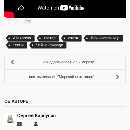
13
Aliexpress
костер
охота
Печь щепочница
тесты
Чай на природе
как адаптироваться к морозу
нож выживания "Морской пехотинец"
ОБ АВТОРЕ
Сергей Карпунин
Подписаться
Сергей
на
Карпунин