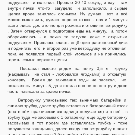
поддувало и включил. Прошло 30-40 секунд и вау - там
внутри печки, что-то загудело и заполыхало, и сырые
щепки вроде занялись огоньком. Ну думаю вот и всё
можно выключить, думаю хорошо то как - почти 1 минуты
всего лишь достаточно для розжига и отключил ветродуйку
. Затем отвернулся к подготовке еды на минуту, а потом
оборачиваюсь - а печка то затухла даже с открытым
поддувалом. Пришлось класть ещё один растопочный диск
и поджигать его, и второй раз уже ветродуйку не отключал
пока не появился первый слой угольков и не принялись
гореть самые верхние щепки.
Поставил вместе рядом на печку 0,5 л кружку
(накрывать не стал - любовался ягодками) и открытую
консерву. Время до закипания воды не засекал, но
показалось минут - 5, да и стояла она не по центру и даже
часть нависала за краем печки.
Ветродуйку упаковываю так: вынимаю батарейки и
снимаю трубку, далее трубку вставляю в батареечный отсек
(она в нём практически заподлицо получается) и в неё - в
трубку туда же засовываю 1 батарейку, ещё одну батарейку
засовываю в тот проём где вставлялась трубка - тоже
получается заподлицо, далее кладу так ветродуйку в пакет
и туда же оставшиеся 2 батарейки и батареечную крышку,