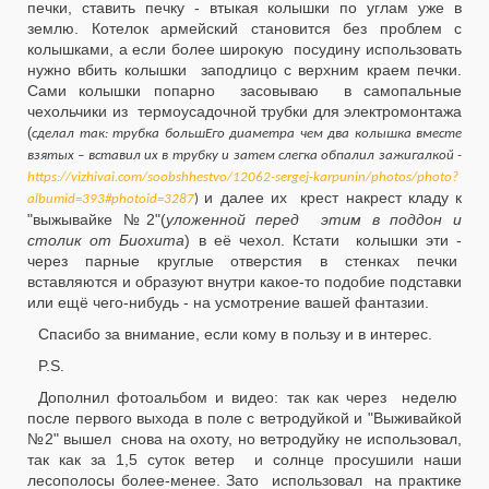
печки, ставить печку - втыкая колышки по углам уже в
землю. Котелок армейский становится без проблем с
колышками, а если более широкую посудину использовать
нужно вбить колышки заподлицо с верхним краем печки.
Сами колышки попарно засовываю в самопальные
чехольчики из термоусадочной трубки для электромонтажа
(
сделал так: трубка большЕго диаметра чем два колышка вместе
взятых – вставил их в трубку и затем слегка обпалил зажигалкой -
https://vizhivai.com/soobshhestvo/12062-sergej-karpunin/photos/photo?
и далее их крест накрест кладу к
albumid=393#photoid=3287
)
"выжывайке №2"(
уложенной перед этим в поддон и
столик от Биохита
) в её чехол. Кстати колышки эти -
через парные круглые отверстия в стенках печки
вставляются и образуют внутри какое-то подобие подставки
или ещё чего-нибудь - на усмотрение вашей фантазии.
Спасибо за внимание, если кому в пользу и в интерес.
P.S.
Дополнил фотоальбом и видео: так как через неделю
после первого выхода в поле с ветродуйкой и "Выживайкой
№2" вышел снова на охоту, но ветродуйку не использовал,
так как за 1,5 суток ветер и солнце просушили наши
лесополосы более-менее. Зато использовал на практике