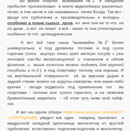
Во время покупки "выживайки №2" и ожидания
прибытия просматривал в инете видеообзоры различных
печек, в том числе и так называемых печек Бонда. Так вот -
вроде эти турбопечки и производительны и всеядны -
особенно в плане сырых дров
, но мне они не то что не
по душе , а вот не лежат и всё - какие то они утилитарные:
особенно те что цилиндрические.
А вот всё таки наша "выживайка №2" более
универсальна: и под дровяное топливо и под сухое
горючее (
хоть внутри печки грей мелкую посуду с уже
готовой как-бы ветрозащитой и таганком в одном
флаконе, и выше колосник можно поднять для крупной
посудины и т.д
.), и под спиртовку- татонку она хороша. И
на вертикальной поверхности её за верхние дырки в
задней стенке можно на шурупы-саморезы или какие-либо
крючки - гвозди подвесить под применение тех же
спиртовки - татонки или сухого горючего, и на лежачем
бревне/пеньке закрепить - об этом чуть ниже мой лайф-
хак.
И вот на одном обзоре
https://www.youtube.com/watch?
v=VP0YttpKyBQ
увидел как один товарищ прилепил к
квадратной складной щепочнице вентилятор от круглой
турбопечки, естественно подпилив-подточив и вентилятор