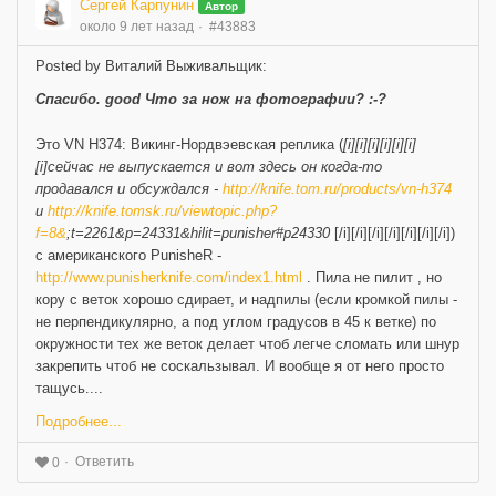
Сергей Карпунин
Автор
около 9 лет назад
#43883
Posted by Виталий Выживальщик:
Спасибо. good Что за нож на фотографии? :-?
Это VN H374: Викинг-Нордвэевская реплика (
[i][i][i][i][i][i]
[i]сейчас не выпускается и вот здесь он когда-то
продавался и обсуждался -
http://knife.tom.ru/products/vn-h374
и
http://knife.tomsk.ru/viewtopic.php?
f=8&
;t=2261&p=24331&hilit=punisher#p24330
[/i][/i][/i][/i][/i][/i][/i])
с американского PunisheR -
http://www.punisherknife.com/index1.html
. Пила не пилит , но
кору с веток хорошо сдирает, и надпилы (если кромкой пилы -
не перпендикулярно, а под углом градусов в 45 к ветке) по
окружности тех же веток делает чтоб легче сломать или шнур
закрепить чтоб не соскальзывал. И вообще я от него просто
тащусь....
Подробнее...
Ответить
0