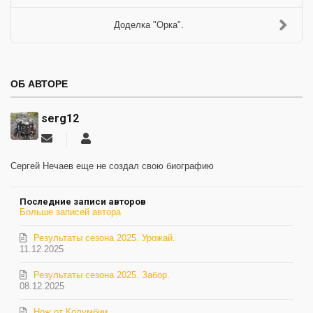
Доделка "Орка".
ОБ АВТОРЕ
serg12
Подписаться
serg12
на
обновление
Сергей Нечаев еще не создал свою биографию
автора
Последние записи авторов
Больше записей автора
Результаты сезона 2025. Урожай.
11.12.2025
Результаты сезона 2025. Забор.
08.12.2025
Нож от Колумбии.