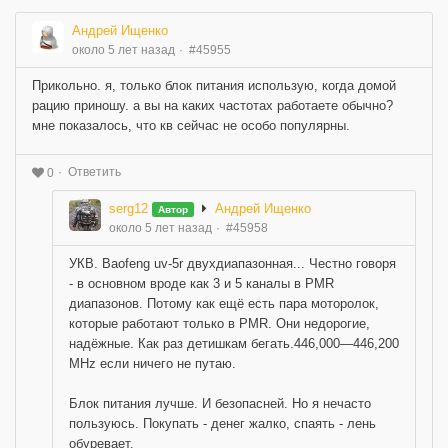
Андрей Ищенко
около 5 лет назад
#45955
Прикольно. я, только блок питания использую, когда домой
рацию приношу. а вы на каких частотах работаете обычно?
мне показалось, что кв сейчас не особо популярны.
Ответить
0
serg12
Андрей Ищенко
Автор
около 5 лет назад
#45958
УКВ. Baofeng uv-5r двухдиапазонная... Честно говоря
- в основном вроде как 3 и 5 каналы в PMR
диапазонов. Потому как ещё есть пара моторолок,
которые работают только в PMR. Они недорогие,
надёжные. Как раз детишкам бегать.446,000—446,200
MHz если ничего не путаю.
Блок питания лучше. И безопасней. Но я нечасто
пользуюсь. Покупать - денег жалко, спаять - лень
обуревает.