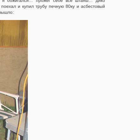
, я обжигался… прожег себе все штаны… дико
я поехал и купил трубу печную 80ку и асбестовый
 вышло: