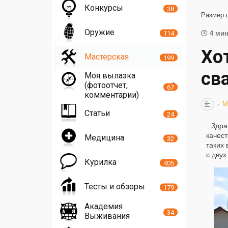
Конкурсы
38
Размер 
Оружие
114
4 мин
Хо
Мастерская
199
сва
Моя вылазка
(фотоотчет,
67
комментарии)
М
Статьи
24
Здра
качест
Медицина
32
таких 
с двух
Курилка
405
Тесты и обзоры
179
Академия
34
Выживания