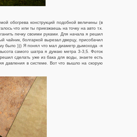
емой обогрева конструкций подобной величины (в
лось что или ты приезжаешь на точку на авто т.к.
ганить печку своими руками. Для начала я решил
ный чайник, болгаркой вырезал дверцу, присобачил
ыму было ))) Я понял что мал диаметр дымохода -я
о высота самого шатра я думаю метра 3-3,5. Фоток
решил сделать уже из бака для воды, знаете есть
ия давления в системе. Вот что вышло на скорую