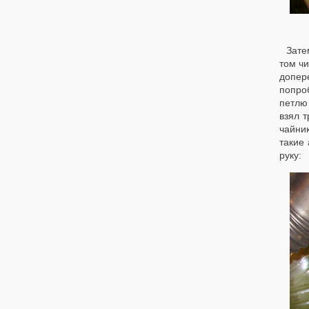
Зате
том чи
допер
попроб
петлю 
взял т
чайник
такие
руку: