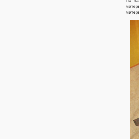
По на
матер
матери