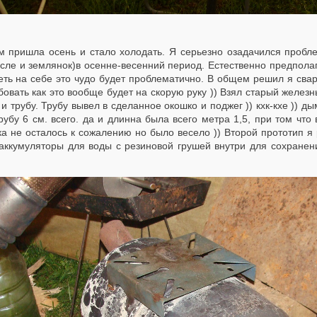
м пришла осень и стало холодать. Я серьезно озадачился пробл
сле и землянок)в осенне-весенний период. Естественно предполага
еть на себе это чудо будет проблематично. В общем решил я свар
овать как это вообще будет на скорую руку )) Взял старый желез
и трубу. Трубу вывел в сделанное окошко и поджег )) кхк-кхе )) д
рубу 6 см. всего. да и длинна была всего метра 1,5, при том чт
а не осталось к сожалению но было весело )) Второй прототип я 
 аккумуляторы для воды с резиновой грушей внутри для сохранен