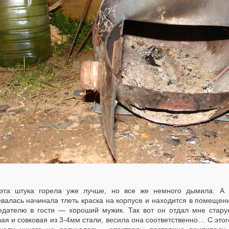
эта штука горела уже лучше, но все же немного дымила. А 
евалась начинала тлеть краска на корпусе и находится в помеще
едателю в гости — хороший мужик. Так вот он отдал мне старую
ая и совковая из 3-4мм стали, весила она соответственно… С это