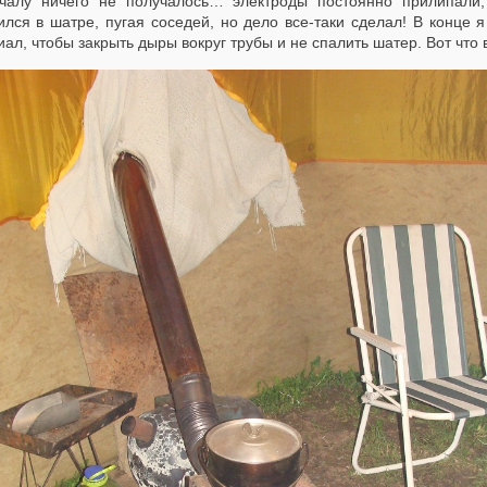
чалу ничего не получалось… электроды постоянно прилипали
ился в шатре, пугая соседей, но дело все-таки сделал! В конце 
ал, чтобы закрыть дыры вокруг трубы и не спалить шатер. Вот что