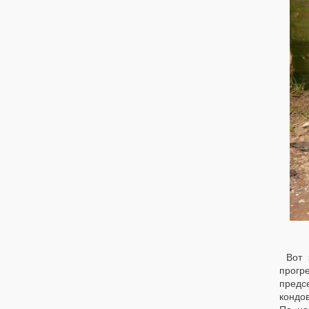
Вот 
прогр
предс
кондов