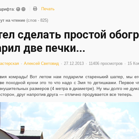
+
–
Печать
шрифта:
ут на чтение
(слов - 825)
тел сделать простой обогре
рил две печки...
астерская
Алексей Световид
27.12.2013
11406 просмотров
15 Ко
вия комрады! Вот летом нам подарили старенький шатер, мы его
ве походной кухни это то что надо с 3мя то детишками. Первое ч
внушительных размеров (4 метра в диаметре). Ну мы долго не дум
 сторон, друг напротив друга — отлично продувается все теперь.