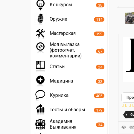
Конкурсы
38
Оружие
114
Мастерская
199
Моя вылазка
(фотоотчет,
67
комментарии)
Статьи
24
Медицина
32
Курилка
405
Про
Тесты и обзоры
179
б
Академия
34
Выживания
495