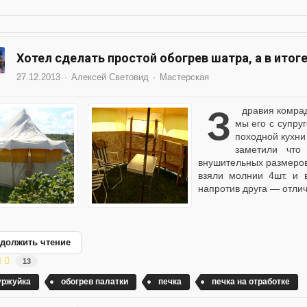
Хотел сделать простой обогрев шатра, а в итоге 
27.12.2013
Алексей Световид
Мастерская
Здравия комрады! Вот летом нам подарили старенький шатер,
мы его с супруг
походной кухни 
заметили что
внушительных размеров
взяли молнии 4шт. и 
напротив друга — отлич
должить чтение
13
уржуйка
обогрев палатки
печка
печка на отработке