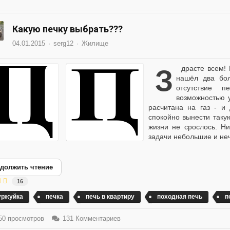
Какую печку выбрать???
04.01.2015
serg12
Жилище
Здрасте всем! Перетряс свои запасы. Вроде всё неплохо. Но
нашёл два бол
отсутствие 
возможностью 
расчитана на газ - и
спокойно вынести такую
жизни не срослось. Ни
задачи небольшие и неч
должить чтение
16
уржуйка
печка
печь в квартиру
походная печь
п
0 просмотров
131 Комментариев