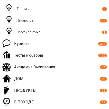
Травмы
3
Лекарства
18
Профилактика
8
Курилка
405
Тесты и обзоры
179
Академия Выживания
34
ДОМ
22
ПРОДУКТЫ
28
В ПОХОДЕ
19