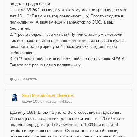
но даже вредоносная...
1. после 35 ЭКГ на медосмотрах у мужчин не зря введено уже
лет 15... ЭКГ вам и за год предскажет... ;-) Просто сходите в
поликлинику! А врачам ещё и заработок по ОМС, а вам
бесплатно...
2. "Трое в лодке..." все читали? Ну или фильм уж смотрели!
Так вот: просто читая описание симптомов из справочника вы
ошалеете, заподозрив у себя практически каждое второе
заболевание...
3. ССЗ лечат либо в стационаре, либо по назначению ВРАЧА!
Так что всё-равно идти в поликлинику...
Ответить
0
Яков Михайлович Шевченко
около 10 лет назад
#42207
Давно (с 1991г.)стою на учёте: Вегетососудистая Дистония,
Инвалидность по аритмии, давление скачет: то 120/70 много
недель подряд, то до 170 держится, то 100/55, и врачи. И
путём ни один врвч не помог. Смотрит в историю болезни,
выписывает лекарство от высокого давления, которое было в