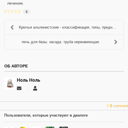
лечение.
8
Крючья альпинистские - классификация, типы, предн...
печь для базы. засада. труба нержавеющая.
ОБ АВТОРЕ
Ноль Ноль
Подписаться
Ноль
на
Ноль
обновление
автора
0
commen
Пользователи, которые участвуют в диалоге