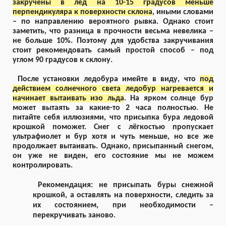
закручены в лёд на 10-15 градусов меньше
перпендикуляра к поверхности склона
, иными словами
– по направлению вероятного рывка. Однако стоит
заметить, что разница в прочности весьма невелика –
не больше 10%. Поэтому для удобства закручивания
стоит рекомендовать самый простой способ – под
углом 90 градусов к склону.
После установки ледобура имейте в виду, что
под
действием солнечного света ледобур нагревается и
начинает вытаивать изо льда
. На ярком солнце бур
может вытаять за какие-то 2 часа полностью. Не
питайте себя иллюзиями, что присыпка бура ледовой
крошкой поможет. Снег с лёгкостью пропускает
ультрафиолет и бур хотя и чуть меньше, но все же
продолжает вытаивать. Однако, присыпанный снегом,
он уже не виден, его состояние мы не можем
контролировать.
Рекомендация: не присыпать буры снежной
крошкой, а оставлять на поверхности, следить за
их состоянием, при необходимости –
перекручивать заново.