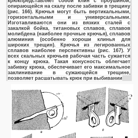
крюк
представляет собой клин с проушиной,
опирающейся на скалу после забивки в трещину
(рис. 166).
Крючья могут быть вертикальными,
горизонтальными и универсальными.
Изготавливаются они из вязких сталей с
закалкой бойка, титановых сплавов, сплавов
молибдена (наиболее прочные крючья), сплавов
алюминия (особенно хороши клинья для
широких трещин). Крючья из легированных
сплавов наиболее перспективны (рис. 167).
У
всех скальных крючьев рабочая часть сужается
к концу крюка. Такая конусность облегчает
забивку крюка, обеспечивает его максимальное
заклинивание в сужающейся трещине,
позволяет расшатывать крюк при выбивании