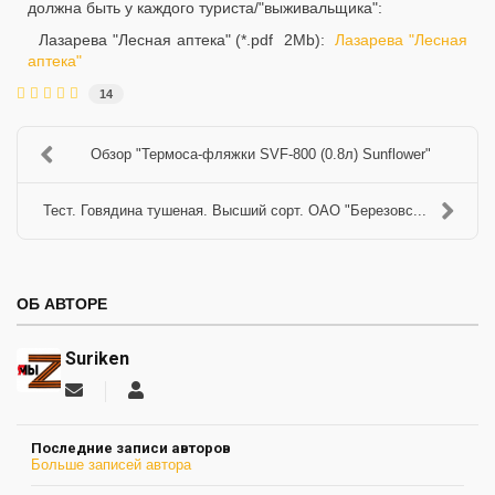
должна быть у каждого туриста/"выживальщика":
Лазарева "Лесная аптека" (*.pdf 2Mb):
Лазарева "Лесная
аптека"
14
Обзор "Термоса-фляжки SVF-800 (0.8л) Sunflower"
Тест. Говядина тушеная. Высший сорт. ОАО "Березовс...
ОБ АВТОРЕ
Suriken
Подписаться
Suriken
на
обновление
Последние записи авторов
автора
Больше записей автора