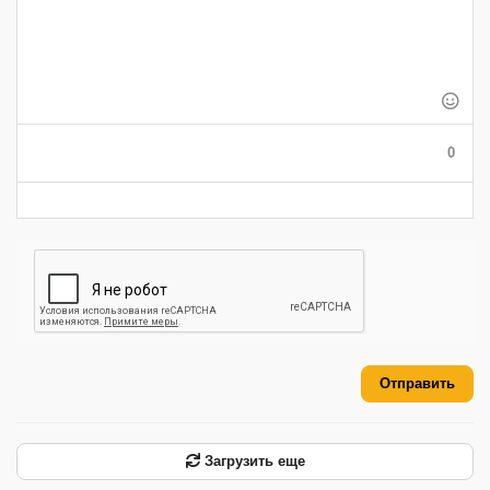
-
-
-
-
-
-
-
-
-
-
-
-
-
-
-
-
-
-
-
-
-
-
-
-
0
-
-
-
-
-
-
Отправить
Загрузить еще