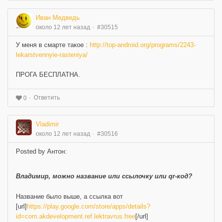
Иван Медведь
около 12 лет назад
#30515
У меня в смарте такое :
http://top-android.org/programs/2243-
lekarstvennyie-rasteniya/
ПРОГА БЕСПЛАТНА.
Ответить
0
Vladimir
около 12 лет назад
#30516
Posted by Антон:
Владимир, можно название или ссылочку или qr-код?
Название было выше, а ссылка вот
[url]
https://play.google.com/store/apps/details?
id=com.akdevelopment.ref.lektravrus.free
[/url]