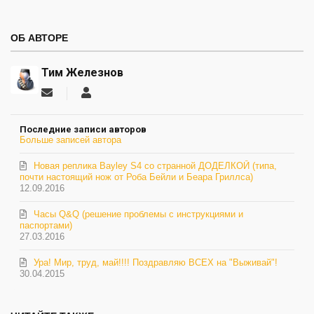
ОБ АВТОРЕ
Тим Железнов
Подписаться
Тим
на
Железнов
обновление
Последние записи авторов
автора
Больше записей автора
Новая реплика Bayley S4 со странной ДОДЕЛКОЙ (типа,
почти настоящий нож от Роба Бейли и Беара Гриллса)
12.09.2016
Часы Q&Q (решение проблемы с инструкциями и
паспортами)
27.03.2016
Ура! Мир, труд, май!!!! Поздравляю ВСЕХ на "Выживай"!
30.04.2015