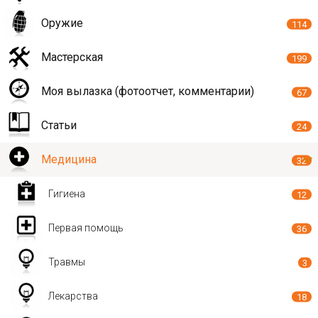
Оружие
114
Мастерская
199
Моя вылазка (фотоотчет, комментарии)
67
Статьи
24
Медицина
32
Гигиена
12
Первая помощь
36
Травмы
3
Лекарства
18