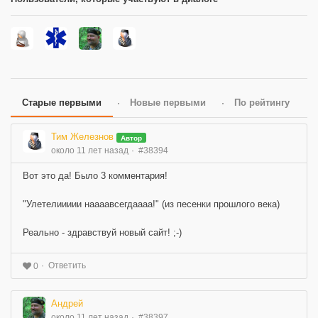
Старые первыми
Новые первыми
По рейтингу
Тим Железнов
Автор
около 11 лет назад
#38394
Вот это да! Было 3 комментария!
"Улетелиииии наааавсегдаааа!" (из песенки прошлого века)
Реально - здравствуй новый сайт! ;-)
Ответить
0
Андрей
около 11 лет назад
#38397