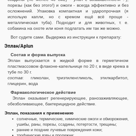
порезы (как без этого!) и ожоги - всегда эффективно и без
осложнений. Упаковка компактная и ударопрочная (я
испольую капли, но с кремом ещё всё проще -
металлическая туба). Подходит и для животных, т. е.
собакина на охоте или коня подлатать им так же можно.
Вот судите сами. Выдержка из инструкции к препарату:
Эплан/Aplun
Состав и форма выпуска
Эплан выпускается в жидкой форме в герметичном
пластмассовом флаконе-капельнице по 20 г, в виде крема в
тубе по 30 г.
состав
: гликолан, триэтиленгликоль, этилкарбитол,
глицерин, вода
Фармакологическое действие
Эплан оказывает регенерирующее, ранозаживляющее,
обезболивающее, бактерицидное действие.
Эплан, показания к применению
солнечные, термические, химические ожоги и обморожения,
ушибы, раны, порезы, ссадины, потертости, трещины;
ранние и поздние лучевые повреждения кожи;
трофические язвы и пролежни;