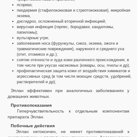
псориаз;
пиодермия (стафилококковая и стрептококковая), микробная
экзема,
дисгидроз, осложненный вторичной инфекцией;
вирусная инфекция (герпес, бородавки, кандиломы,
папиломы);
вульгарные угри;
заболевания носа (фурункулы, сикоз, экзема, ожоги и
травматические повреждения), наружного и среднего уха
(отит, отомикоз и др.);
снятие отечности и зуда кожи различного происхождения, в
том числе при укусах насекомых (комары, осы, пчелы и др);
профилактическая защита кожи от воздействия химикатов и
агрессивных сред (в том числе моющих средств, удобрений,
растворителей и др);
Эплан эффективен при аналогичных заболеваниях у
домашних животных.
Противопоказания
Гиперчувствительность к отдельным компонентам
препарата Эплан.
Побочные действия
Эплан нетоксичен, не имеет противопоказаний к