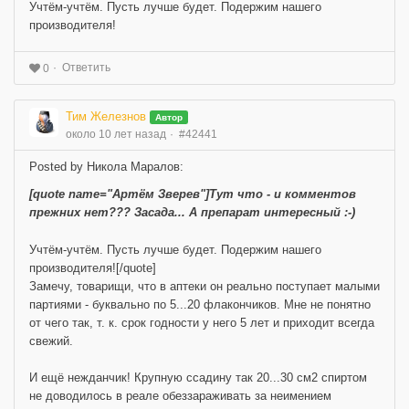
Учтём-учтём. Пусть лучше будет. Подержим нашего
производителя!
Ответить
0
Тим Железнов
Автор
около 10 лет назад
#42441
Posted by Никола Маралов:
[quote name="Артём Зверев"]Тут что - и комментов
прежних нет??? Засада... А препарат интересный :-)
Учтём-учтём. Пусть лучше будет. Подержим нашего
производителя![/quote]
Замечу, товарищи, что в аптеки он реально поступает малыми
партиями - буквально по 5...20 флакончиков. Мне не понятно
от чего так, т. к. срок годности у него 5 лет и приходит всегда
свежий.
И ещё нежданчик! Крупную ссадину так 20...30 см2 спиртом
не доводилось в реале обеззараживать за неимением