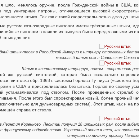
я шло, менялось оружие, после Гражданской войны в США, ко
м под унитарные патроны, отличающиеся высокой скорострель
сленности штыка. Так как с такой скорострельностью дело до штык
ые русские казнозарядные винтовки имели трёхгранные штыки, ид
-линейные винтовки в начале их выпуска были переделочными из с
 штык для них.
дний штык-тесак в Российской Империи к штуцеру стрелковых батальо
массовый штык-нож в Советском Союзе к
Штык к «литтихскому штуцеру», ножны - современная реко
ой же русской винтовкой, которая была изначально спроекти
овая винтовка обр. 1868 г. системы Горлова-Гу-ниуса («система 
рами в США и пристреливалась без штыка. Горлов по своему усм
ый устанавливался под стволом. После проведённых стрельб со
ливания. После этого был спроектирован новый, более прочный че
исключительно для дульнозарядных систем). Этот штык, как и на 
омещён справа от ствола.
г Леонтия Коренного. Леонтий получил 18 штыковых ран, после гибел
е французскому подразделению. Израненный попал в плен, как прояви
отпущен по личному приказу Наполе