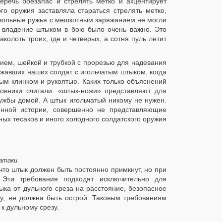
еречь боезапас и стрелять метко и акцентирует
о оружия заставляла стараться стрелять метко,
твольные ружья с мешкотным заряжанием не могли
е владение штыком в бою было очень важно. Это
колоть троих, где и четверых, а сотня пуль летит
вием, шейкой и трубкой с прорезью для надевания
ержавших наших солдат с игольчатым штыком, когда
ым клинком и рукоятью. Каких только объяснений
овники считали: «штык-ножи» представляют для
лужбы домой. А штык игольчатый никому не нужен.
оенной истории, совершенно не представляющие
ых тесаков и иного холодного солдатского оружия
 атаки
что штык должен быть постоянно примкнут, но при
 Эти требования подходят исключительно для
ка от дульного среза на расстояние, безопасное
зу, не должна быть острой. Таковым требованиям
к дульному срезу.