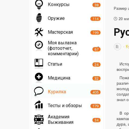
Конкурсы
38
Размер 
Оружие
114
20 ми
Ру
Мастерская
199
Моя вылазка
К
(фотоотчет,
67
комментарии)
Статьи
Исто
24
воспр
Медицина
Пожа
32
различ
молоде
Курилка
405
солда
знал о
Тесты и обзоры
179
В ор
Академия
кампан
34
Выживания
дура,