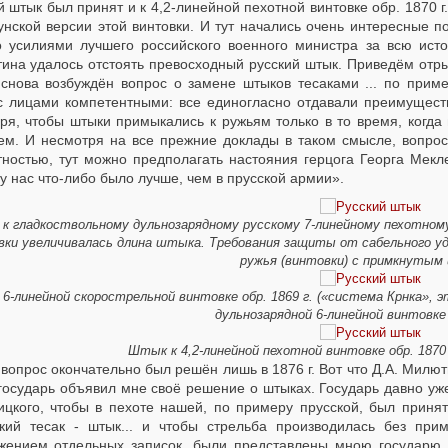
й штык был принят и к 4,2-линейной пехотной винтовке обр. 1870 
унской версии этой винтовки. И тут начались очень интересные п
о усилиями лучшего российского военного министра за всю ист
ина удалось отстоять превосходный русский штык. Приведём отры
... снова возбуждён вопрос о замене штыков тесаками ... по при
с лицами компетентными: все единогласно отдавали преимущес
аря, чтобы штыки примыкались к ружьям только в то время, когда
ем. И несмотря на все прежние доклады в таком смысле, вопрос
тностью, тут можно предполагать настояния герцога Георга Мекле
у нас что-либо было лучше, чем в прусской армии».
к гладкоствольному дульнозарядному русскому 7-линейному пехотному
вки увеличивалась длина штыка. Требования защиты от сабельного уд
ружья (винтовки) с примкнуты
6-линейной скорострельной винтовке обр. 1869 г. («система Крнка»
дульнозарядной 6-линейной винтовке о
Штык к 4,2-линейной пехотной винтовке обр. 1870
 вопрос окончательно был решён лишь в 1876 г. Вот что Д.А. Милют
государь объявил мне своё решение о штыках. Государь давно уже
ицкого, чтобы в пехоте нашей, по примеру прусской, был приня
кий тесак - штык... и чтобы стрельба производилась без прим
жением отдельных записок, были представлены мною государю, 