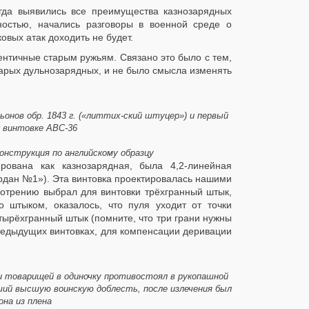
гда выявились все преимущества казнозарядных
ностью, начались разговоры в военной среде о
овых атак доходить не будет.
ентичные старым ружьям. Связано это было с тем,
тарых дульнозарядных, и не было смысла изменять
нов обр. 1843 г. («литтих-ский штуцер») и первый
 винтовке АВС-36
нструкция по английскому образцу
рована как казнозарядная, была 4,2-линейная
Бердан №1»). Эта винтовка проектировалась нашими
отрению выбрал для винтовки трёхгранный штык,
 штыком, оказалось, что пуля уходит от точки
тырёхгранный штык (помните, что три грани нужны
предыдущих винтовках, для компенсации деривации
и товарищей в одиночку противостоял в рукопашной
вший высшую воинскую доблесть, после излечения был
она из плена