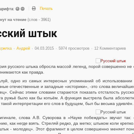
+
–
Печать
шрифта:
нут на чтение
(слов - 3961)
сский штык
урилка
Андрей
04.03.2015
5974 просмотров
12 Комментариев
рия русского штыка обросла массой легенд, порой совершенно не 
инимаются как правда.
луй, одно из самых интересных упоминаний об использовании 
ные отечественные и западные «историки», -это слова величайшег
ц». Сейчас этими словами стараются показать отсталость русской
та ружьё было как бы копьём. А функция выстрела была абсолютн
 такой интерпретации его слов в будущем, был бы весьма удивлён.
игинале, слова А.В. Суворова в «Науке побеждать» звучат так:
ию, как негде взять. Стреляй редко, да метко; штыком коли крепк
 штык - молодец». Этот фрагмент в целом совершенно меняет пон