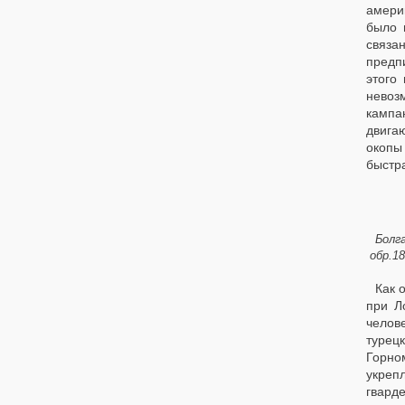
амери
было 
связа
предп
этого
невоз
кампа
двига
окопы
быстр
Болг
обр.1
Как 
при Л
челов
турецк
Горно
укреп
гвард