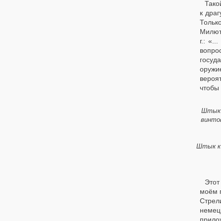
Тако
к драг
Тольк
Милют
г.: «
вопро
госуд
оружи
вероя
чтобы 
Штык 
винто
Штык к 
Этот
моём 
Стрел
немец
прило