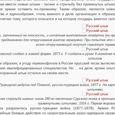
ав ввести новые штыки - тесаки и стрельбу без примкнутых штыко
же армии оставить по-прежнему. Таким образом, является новое
тва и единообразия, столь важного в деле организации и образо
читаю тому, которого опасался и на которое государь заметно скл
 заточенный на плоскость, и штатная винтовочная отвёртка (на п
предназначен для откручивания винтов неразумно. При попытке это 
всего откручивающий получит серьёзную трав
анский солдат в зимней форме. 1873 г. У солдата в руках 6-линейная 
штыком
м образом, в угоду германофилов в России прусский тесак вытесни
нию квалифицированных специалистов. Но ... на деле, кроме опыт
ёхгранный штык остался на своём месте.
Гривицкого редута под Плевной, русско-турецкая война, 1877 г. На 
штыками
ная стрельба нижних чинов 280-го пехотного Сурского полка в противог
примкнутыми штыками. 1916 г. Первая мировая
ре разразилась русско-турецкая война (1877-1878). Армия 
абные боевые действия со скорострельным казно-зарядным оружи