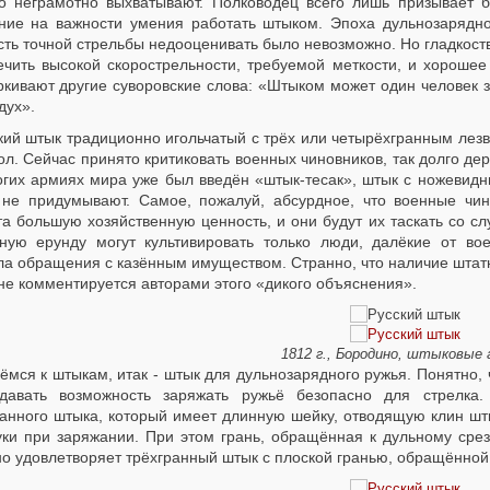
о неграмотно выхватывают. Полководец всего лишь призывает б
ние на важности умения работать штыком. Эпоха дульнозарядног
сть точной стрельбы недооценивать было невозможно. Но гладкос
ечить высокой скорострельности, требуемой меткости, и хороше
кивают другие суворовские слова: «Штыком может один человек за
дух».
кий штык традиционно игольчатый с трёх или четырёхгранным лез
ол. Сейчас принято критиковать военных чиновников, так долго д
огих армиях мира уже был введён «штык-тесак», штык с ножевидн
 не придумывают. Самое, пожалуй, абсурдное, что военные чин
та большую хозяйственную ценность, и они будут их таскать со с
ную ерунду могут культивировать только люди, далёкие от в
ла обращения с казённым имуществом. Странно, что наличие штатн
не комментируется авторами этого «дикого объяснения».
1812 г., Бородино, штыковые
ёмся к штыкам, итак - штык для дульнозарядного ружья. Понятно, 
давать возможность заряжать ружьё безопасно для стрелка.
ранного штыка, который имеет длинную шейку, отводящую клин шты
уки при заряжании. При этом грань, обращённая к дульному сре
о удовлетворяет трёхгранный штык с плоской гранью, обращённой 