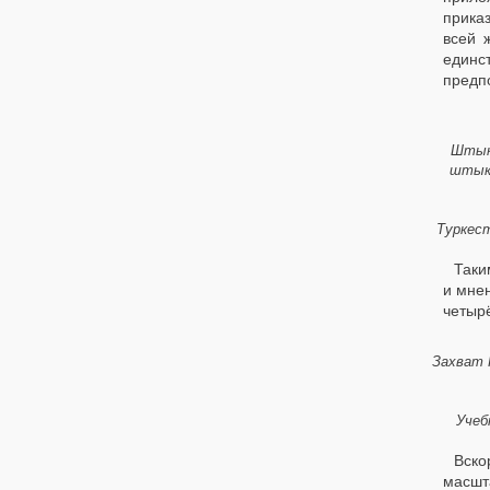
приказ
всей 
единс
предпо
Штык,
штык 
Туркест
Таки
и мне
четыр
Захват 
Учеб
Вско
масшт