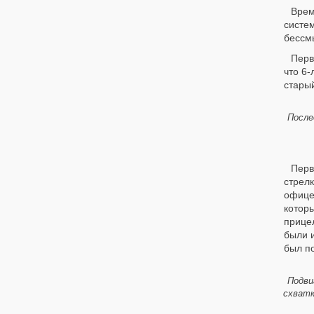
Врем
систе
бессмы
Перв
что 6
старый
После
Перв
стрелк
офице
котор
прице
были 
был п
Подви
схватк