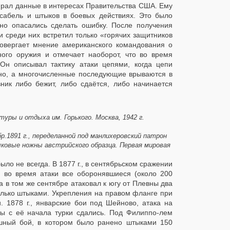
ирал данные в интересах Правительства США. Ему
сабель и штыков в боевых действиях. Это было
, но опасались сделать ошибку. После получения
 среди них встретил только «горячих защитников
ровергает мнение американского командования о
ного оружия и отмечает наоборот, что во время
Он описывал тактику атаки цепями, когда цепи
льно, а многочисленные последующие врываются в
вник либо бежит, либо сдаётся, либо начинается
уры и отдыха им. Горького. Москва, 1942 г.
р.1891 г., переделанной под манлихеровский патрон
ковые ножны австрийского образца. Первая мировая
ыло не всегда. В 1877 г., в сентябрьском сражении
я, во время атаки все оборонявшиеся (около 200
 в том же сентябре атаковал к югу от Плевны два
только штыками. Укрепления на правом фланге при
. 1878 г., январские бои под Шейново, атака на
ты с её начала турки сдались. Под Филиппо-лем
ашный бой, в котором было ранено штыками 150