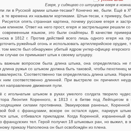
Егеря, у сидящего со штуцером егеря в ножн
ли ли в Русской армии штыки-тесаки? Конечно же, были. Ещё в XV
 в те времена их называли кортиками. Штык-тесак, к примеру, был
г. Рисуется опять странная картина, почему русские егеря и зас
ным клинком. Ответ на него прост, егеря и застрельщики решали 
я современным языком, это были снайперы. В качестве примера
нска в 1812 г. Против действий всего лишь одного егеря на 
оточить ружейный огонь и использовать артиллерийское орудие, т
а том месте был обнаружен убитый ядром унтер-офицер егерского 
м случае он примыкает штык к своему штуцеру.
ь важным вопросом была длина штыка, она определялась не пр
 длина ружья со штыком должна быть таковой, чтобы пехотинец м
кавалериста. Соответственно так определялась длина штыка. Наре
 к ним соответственно длинней. При выстреле он причинял неуд
нял направление движения пули.
ё с игольчатым штыком в руках умелого солдата творило чудес
тора Леонтия Коренного, в 1813 г. в битве под Лейпцигом в
сходящими силами противника. Эвакуировав раненых, Коренной
вой бой с французами, вскоре он остался один, парируя штыко
лся штык, отбивался прикладом. Когда Коренной, израненный ф
о французских тел. Герой получил 18 штыковых ран, но выжил, в 
чному приказу Наполеона он был освобождён из плена.