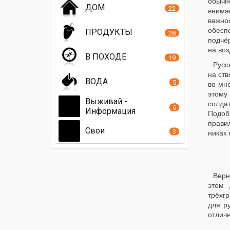
обычн
ДОМ
22
внима
важно
обесп
ПРОДУКТЫ
28
подчёр
на воз
В ПОХОДЕ
19
Русс
на ств
ВОДА
5
во мн
этому
Выживай -
солда
6
Информация
Подоб
прави
Свои
3
никак 
Верн
этом 
трёхг
для р
отличн