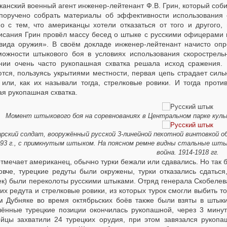
канский военный агент инженер-лейтенант Ф.В. Грин, который соб
поручено собрать материалы об эффективности использования 
но с тем, что американцы хотели отказаться от того и другого
исания Грин провёл массу бесед о штыке с русскими офицерами и
 вида оружия». В своём докладе инженер-лейтенант начисто оп
можности штыкового боя в условиях использования скорострель
нии очень часто рукопашная схватка решала исход сражения. 
ются, пользуясь укрытиями местности, первая цепь страдает си
 или, как их называли тогда, стрелковые ровики. И тогда проти
ая рукопашная схватка.
Момент штыкового боя на соревнованиях в Центральном парке культ
арский солдат, вооружённый русской 3-линейной пехотной винтовкой об
893 г., с примкнутым штыком. На поясном ремне видны стальные шты
война. 1914-1918 гг.
отмечает американец, обычно турки бежали или сдавались. Но так б
овче, турецкие редуты были окружены, турки отказались сдатьс
ек) были переколоты русскими штыками. Отряд генерала Скобелева
их редута и стрелковые ровики, из которых турок смогли выбить 
м Дубняке во время октябрьских боёв также были взяты в штыки
лённые турецкие позиции окончилась рукопашной, через 3 мину
ейцы захватили 24 турецких орудия, при этом завязался рукоп