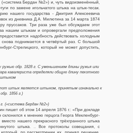
г. («система Бердан №2») и, чуть видоизменённый,
отуги по замене игольчатого штыка на штык-тесак.
орию нашего государства - Дмитрия Алексеевича
вок из дневника Д.А. Милютина за 14 марта 1874
меру пруссаков. Три раза уже был обсуждаем этот
тва нашим штыкам и опровергали предположения
 предоставится надобность действовать холодным
 снова поднимается в четвёртый раз. С большой
нбург-Стрелицкого, который не может допустить,
 ружью обр. 1828 г. С уменьшением длины ружья или
ара кавалериста определяли общую длину пехотного
м штыком
, этот штык является штыком, принятым изначально к
бр. 1856 г.)
 г. («система Бердан №2»)
ин пишет об этом 14 апреля 1876 г.: «При докладе
 склонился к мнению герцога Георга Мекленбург-
т вместо нашего прекрасного трёхгранного штыка
кнутого штыка. .. Все протоколы совещания, с
который, по рассмотрении их, принял решение,