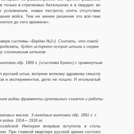
в только в стрелковых батальонах и в гвардии; во
 усложнение, новая пестрота; опять отсутствие
вания войск. Тем не менее решение это всё-таки
онялся до сего времени».
римере системы «Бердан №2»). Считать, что такой
проделать, будет испорчено остриё штыка и скорее
му соскочившим штыком
винтовка обр. 1869 г. («система Крнка») с примкнутым
л русский штык, вопреки всякому здравому смыслу
ов и экспериментов, дело не пошло. И игольчатый
картине видны фрагменты рукопашных схваток и работы
азовых масках. 3-линейные винтовки обр. 1891 г. с
 война. 1914— 1918 гг.
Российской Империи впервые вступила в столь
ем. При главной квартире русской армии состоял