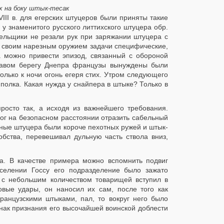
ах на боку штык-тесак
III в. для егерских штуцеров были приняты такие
 у знаменитого русского литтихского штуцера обр.
трельщики не резали рук при заряжании штуцера с
со своим нарезным оружием задачи специфические,
 можно привести эпизод, связанный с обороной
правом берегу Днепра французы вынуждены были
олько к ночи огонь егеря стих. Утром следующего
полка. Какая нужда у снайпера в штыке? Только в
осто так, а исходя из важнейшего требования.
ог на безопасном расстоянии отразить сабельный
зные штуцера были короче пехотных ружей и штык-
обства, перевешивал дульную часть ствола вниз,
а. В качестве примера можно вспомнить подвиг
 селении Госсу его подразделение было зажато
 с небольшим количеством товарищей вступил в
вые удары, он наносил их сам, после того как
ранцузскими штыками, пал, то вокруг него было
знак признания его высочайшей воинской доблести