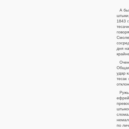
А бы
штыки,
1843 
тесач
говор
Смоле
сосред
дня н
крайне
Очен
Общая
удар 
тесак
откло
Ружь
ефрей
прево
штыко
слома
немал
по ли