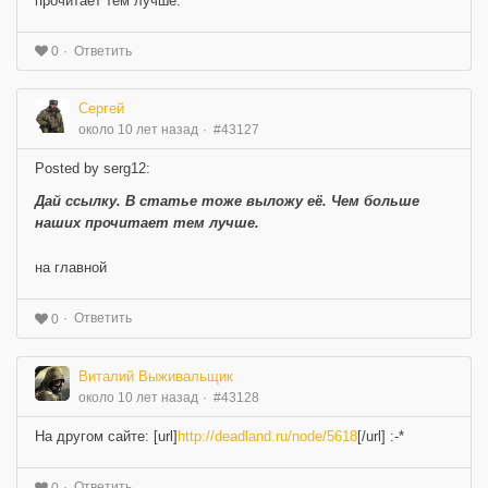
прочитает тем лучше.
Ответить
0
Сергей
около 10 лет назад
#43127
Posted by serg12:
Дай ссылку. В статье тоже выложу её. Чем больше
наших прочитает тем лучше.
на главной
Ответить
0
Виталий Выживальщик
около 10 лет назад
#43128
На другом сайте: [url]
http://deadland.ru/node/5618
[/url] :-*
Ответить