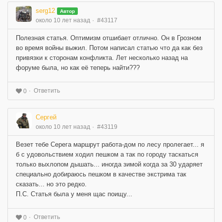
serg12
Автор
около 10 лет назад
#43117
Полезная статья. Оптимизм отшибает отлично. Он в Грозном
во время войны выжил. Потом написал статью что да как без
привязки к сторонам конфликта. Лет несколько назад на
форуме была, но как её теперь найти???
Ответить
0
Сергей
около 10 лет назад
#43119
Везет тебе Серега маршрут работа-дом по лесу пролегает... я
б с удовольствием ходил пешком а так по городу таскаться
только выхлопом дышать... иногда зимой когда за 30 ударяет
специально добираюсь пешком в качестве экстрима так
сказать... но это редко.
П.С. Статья была у меня щас поищу...
Ответить
0