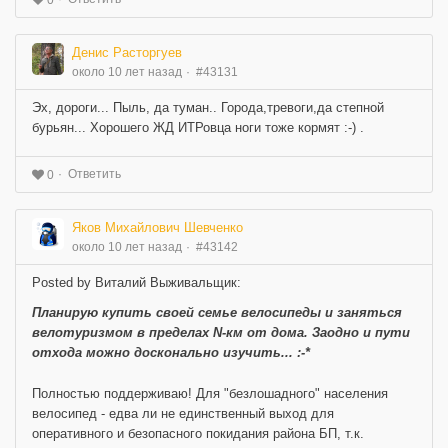
0
Денис Расторгуев
около 10 лет назад
#43131
Эх, дороги... Пыль, да туман.. Города,тревоги,да степной
бурьян... Хорошего ЖД ИТРовца ноги тоже кормят :-) .
Ответить
0
Яков Михайлович Шевченко
около 10 лет назад
#43142
Posted by Виталий Выживальщик:
Планирую купить своей семье велосипеды и заняться
велотуризмом в пределах N-км от дома. Заодно и пути
отхода можно досконально изучить... :-*
Полностью поддерживаю! Для "безлошадного" населения
велосипед - едва ли не единственный выход для
оперативного и безопасного покидания района БП, т.к.