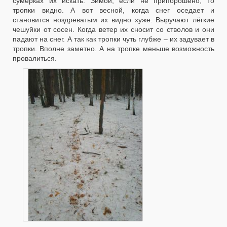
сумерках их искать. Зимой, если не припорошено, то
тропки видно. А вот весной, когда снег оседает и
становится ноздреватым их видно хуже. Выручают лёгкие
чешуйки от сосен. Когда ветер их сносит со стволов и они
падают на снег. А так как тропки чуть глубже – их задувает в
тропки. Вполне заметно. А на тропке меньше возможность
провалиться.