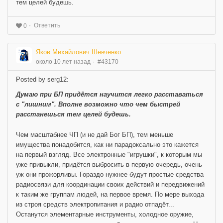
тем целей будешь.
Ответить
0
Яков Михайлович Шевченко
около 10 лет назад
#43170
Posted by serg12:
Думаю при БП придётся научится легко расставаться
с "лишним". Вполне возможно что чем быстрей
расстанешься тем целей будешь.
Чем масштабнее ЧП (и не дай Бог БП), тем меньше
имущества понадобится, как ни парадоксально это кажется
на первый взгляд. Все электронные "игрушки", к которым мы
уже привыкли, придётся выбросить в первую очередь, очень
уж они прожорливы. Гораздо нужнее будут простые средства
радиосвязи для координации своих действий и передвижений
к таким же группам людей, на первое время. По мере выхода
из строя средств электропитания и радио отпадёт...
Останутся элементарные инструменты, холодное оружие,