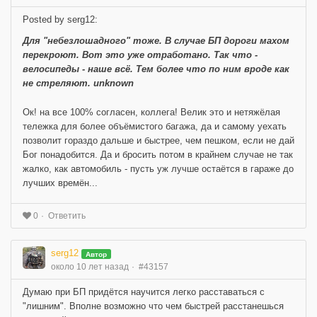
Posted by serg12:
Для "небезлошадного" тоже. В случае БП дороги махом
перекроют. Вот это уже отработано. Так что -
велосипеды - наше всё. Тем более что по ним вроде как
не стреляют. unknown
Ок! на все 100% согласен, коллега! Велик это и нетяжёлая
тележка для более объёмистого багажа, да и самому уехать
позволит гораздо дальше и быстрее, чем пешком, если не дай
Бог понадобится. Да и бросить потом в крайнем случае не так
жалко, как автомобиль - пусть уж лучше остаётся в гараже до
лучших времён...
Ответить
0
serg12
Автор
около 10 лет назад
#43157
Думаю при БП придётся научится легко расставаться с
"лишним". Вполне возможно что чем быстрей расстанешься