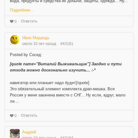
вода, продукты и средства их добычи, защиты, одежда... Ну...
Подробнее...
Ответить
0
Иван Медведь
около 10 лет назад
#43181
Posted by Сосед:
[quote name="Виталий Выживальщик"] Заодно и пути
отхода можно досконально изучить... :-*
навигатор или планшет надо будет[/quote]
Это обязательный элемент комплекта драп-мешка. Вся
Россия у меня закачена вместе с СНГ... Ну если, вдруг, мало
ли...
Ответить
0
Андрей
около 10 лет назад
#43184