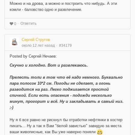
Можно и на дрова, а можно и построить что нибудь. А эти
комли - баловство одно и развлечение.
Ответить
0
Сергей Стругов
около 12 лет назад
#34179
Posted by Сергей Нечаев:
Скучно и холодно. Вот и развлекаюсь.
Прелесть толи в том что её надо немного. Буквально
пара полосок 10*2 см. Погоды не сделает, а огонь
разводится на раз. Легко поджигается простой
спичкой. Если есть опасения - подожди несколько
минут, прогорит и всё. Ну и закладывать в самый низ.
;-)
Ну я б все равно не рискнул бы отработки нефтянки в костер
пихать... Ну а так я Вам "белой завистью" завидую за места
ваши живописные, как Вы уже наверно поняли