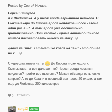
Posted by Сергей Нечаев:
Сергей Стругов
я с Шадринска. А у тебя вроде вариантов немного. С
Сыктывкара до Кирова вроде неплохое шоссе - ездил
один раз в 97. А там вроде уже достаточно
цивилизованно. Вот честно - кроме автомобильного
атласа посоветовать ничего не могу. :-)
Давай на "ты". В тематике когда на "вы" - это пошёл
на х... :-)
С удовольствием на ты
До Кирова и сам ездил с
Сыктывкара - а вот дальше что? Через города ломится
придется? пробки все выстоять? Может объезды есть какие
хитрые? А то до Казани в прошлый раз часов 20 ехали, а там
еще до Чебоксар 200 километров
Ответить
0
serg12
Автор