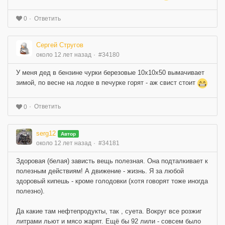
Ответить
0
Сергей Стругов
около 12 лет назад
#34180
У меня дед в бензине чурки березовые 10х10х50 вымачивает
зимой, по весне на лодке в печурке горят - аж свист стоит
Ответить
0
serg12
Автор
около 12 лет назад
#34181
Здоровая (белая) зависть вещь полезная. Она подталкивает к
полезным действиям! А движение - жизнь. Я за любой
здоровый кипешь - кроме голодовки (хотя говорят тоже иногда
полезно).
Да какие там нефтепродукты, так , суета. Вокруг все розжиг
литрами льют и мясо жарят. Ещё бы 92 лили - совсем было