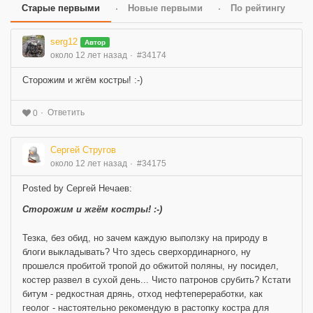
Старые первыми
Новые первыми
По рейтингу
serg12
Автор
около 12 лет назад
#34174
Сторожим и жгём костры! :-)
Ответить
0
Сергей Стругов
около 12 лет назад
#34175
Posted by Сергей Нечаев:
Сторожим и жгём костры! :-)
Тезка, без обид, но зачем каждую выползку на природу в
блоги выкладывать? Что здесь сверхординарного, ну
прошелся пробитой тропой до обжитой поляны, ну посидел,
костер развел в сухой день... Чисто патронов срубить? Кстати
битум - редкостная дрянь, отход нефтепереработки, как
геолог - настоятельно рекомендую в растопку костра для