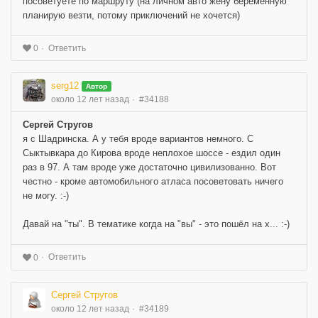
посоветуете по маршруту (на личном авто жену беременную
планирую везти, потому приключений не хочется)
Ответить
0
serg12
Автор
около 12 лет назад
#34188
Сергей Стругов
я с Шадринска. А у тебя вроде вариантов немного. С
Сыктывкара до Кирова вроде неплохое шоссе - ездил один
раз в 97. А там вроде уже достаточно цивилизованно. Вот
честно - кроме автомобильного атласа посоветовать ничего
не могу. :-)
Давай на "ты". В тематике когда на "вы" - это пошёл на х... :-)
Ответить
0
Сергей Стругов
около 12 лет назад
#34189