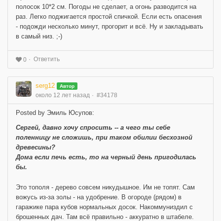
полосок 10*2 см. Погоды не сделает, а огонь разводится на
раз. Легко поджигается простой спичкой. Если есть опасения
- подожди несколько минут, прогорит и всё. Ну и закладывать
в самый низ. ;-)
Ответить
0
serg12
Автор
около 12 лет назад
#34178
Posted by Эмиль Юсупов:
Сергей, давно хочу спросить -- а чего ты себе
поленницу не сложишь, при таком обилии бесхозной
древесины?
Дома если печь есть, то на черный день пригодилась
бы.
Это тополя - дерево совсем никудышное. Им не топят. Сам
вожусь из-за золы - на удобрение. В огороде (рядом) в
гаражике пара кубов нормальных досок. Накоммуниздил с
брошенных дач. Там всё правильно - аккуратно в штабеле.