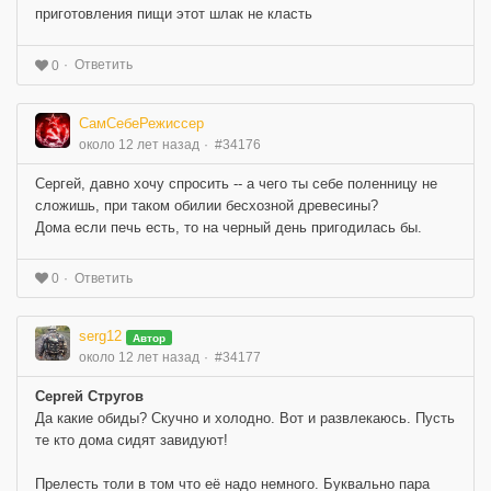
приготовления пищи этот шлак не класть
Ответить
0
СамСебеРежиссер
около 12 лет назад
#34176
Сергей, давно хочу спросить -- а чего ты себе поленницу не
сложишь, при таком обилии бесхозной древесины?
Дома если печь есть, то на черный день пригодилась бы.
Ответить
0
serg12
Автор
около 12 лет назад
#34177
Сергей Стругов
Да какие обиды? Скучно и холодно. Вот и развлекаюсь. Пусть
те кто дома сидят завидуют!
Прелесть толи в том что её надо немного. Буквально пара