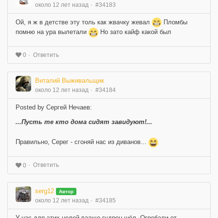
около 12 лет назад
#34183
Ой, я ж в детстве эту толь как жвачку жевал
Пломбы
помню на ура вылетали
Но зато кайф какой был
Ответить
0
Виталий Выживальщик
около 12 лет назад
#34184
Posted by Сергей Нечаев:
...Пусть те кто дома сидят завидуют!...
Правильно, Серег - сгоняй нас из диванов...
Ответить
0
serg12
Автор
около 12 лет назад
#34185
У нас для этих целей вааще гудрон шёл. Огребали от