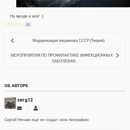
Ну вроде и всё! :)
13
Модернизация вещмешка СССР.(Теория)
МЕРОПРИЯТИЯ ПО ПРОФИЛАКТИКЕ ИНФЕКЦИОННЫХ
ЗАБОЛЕВАН...
ОБ АВТОРЕ
serg12
Подписаться
serg12
на
обновление
Сергей Нечаев еще не создал свою биографию
автора