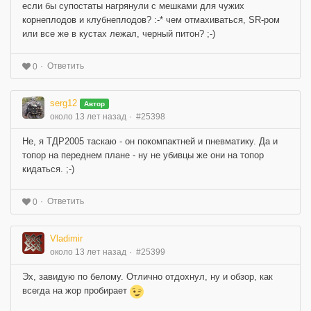
если бы супостаты нагрянули с мешками для чужих
корнеплодов и клубнеплодов? :-* чем отмахиваться, SR-ром
или все же в кустах лежал, черный питон? ;-)
Ответить
0
serg12
Автор
около 13 лет назад
#25398
Не, я ТДР2005 таскаю - он покомпактней и пневматику. Да и
топор на переднем плане - ну не убивцы же они на топор
кидаться. ;-)
Ответить
0
Vladimir
около 13 лет назад
#25399
Эх, завидую по белому. Отлично отдохнул, ну и обзор, как
всегда на жор пробирает