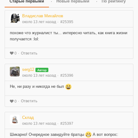
Старые первыми
Новые первыми
По рейтингу
Владислав Михайлов
около 13 лет назад
#25395
похоже что журналист ты... интересно читать, как книга жизни
получается :lol:
Ответить
0
serg12
Автор
около 13 лет назад
#25396
Не, ни разу и никогда не был
Ответить
0
Склад
около 13 лет назад
#25397
Шикарно! Очередное завидуйте братцы
А вот вопрос: