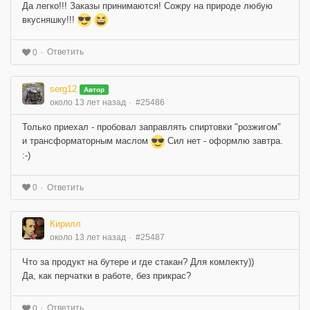
Да легко!!! Заказы принимаются! Сожру на природе любую
вкусняшку!!!
Ответить
0
serg12
Автор
около 13 лет назад
#25486
Только приехал - пробовал заправлять спиртовки "розжигом"
и трансформаторным маслом
Сил нет - оформлю завтра.
:-)
Ответить
0
Кирилл
около 13 лет назад
#25487
Что за продукт на бутере и где стакан? Для комлекту))
Да, как перчатки в работе, без прикрас?
Ответить
0