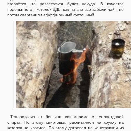
взорвётся, то разлетаться будет некуда. В качестве
подопытного - котелок ВДВ. как на зло все забыли чай - но
потом сварганили афффигенный фитошный.
Теплоотдача от бензина соизмерима с теплоотдпчей
спирта. По этому спиртовки, расчитанной на кружку на
котелок не хватило. По этому догревал на конструкции из