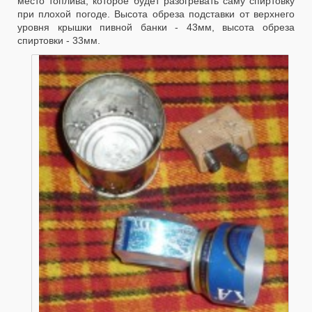
место топлива, которое будет разогревать саму спиртовку
при плохой погоде. Высота обреза подставки от верхнего
уровня крышки пивной банки - 43мм, высота обреза
спиртовки - 33мм.