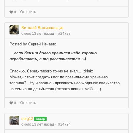
Ответить
0
Виталий Выживальщик
около 13 лет назад
#24723
Posted by Сергей Нечаев:
... если бензин долго хранился надо хорошо
переболтать, а то расслаивается. :-)
Спасибо, Серег,- такого точно не знал... :drink:
Может,- стоит создать блог по правильному хранению
топлива?.. Ну и заодно - прикинуть необходимое количество
на семью на день/месяц (готовка пищи + чай)... ;-)
Ответить
0
serg12
Автор
около 13 лет назад
#24724