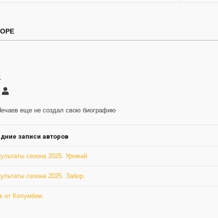
ТОРЕ
2
саться
serg12
ление
Нечаев еще не создал свою биографию
а
дние записи авторов
ультаты сезона 2025. Урожай.
ультаты сезона 2025. Забор.
ж от Колумбии.