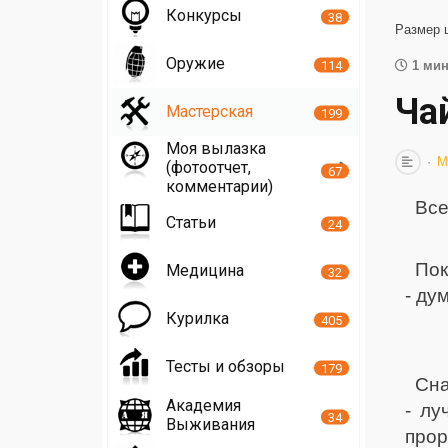
Конкурсы
38
Размер 
Оружие
114
1 мин
Ча
Мастерская
199
Моя вылазка
М
(фотоотчет,
67
комментарии)
Все
Статьи
24
Пок
Медицина
32
- ду
Курилка
405
Тесты и обзоры
179
Сна
Академия
- лу
34
Выживания
прор