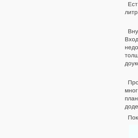
Ест
литр
Вну
Вход
недо
тол
доук
Пр
мног
пла
доде
Пок