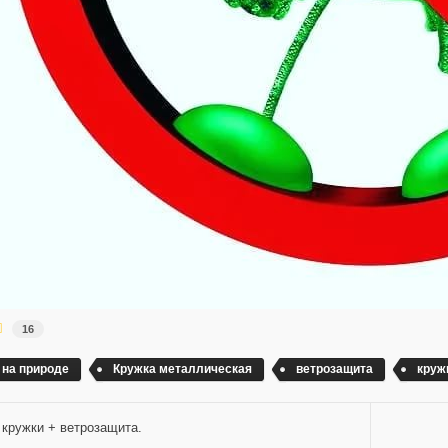
16
 на природе
Кружка металлическая
ветрозащита
круж
 кружки + ветрозащита.