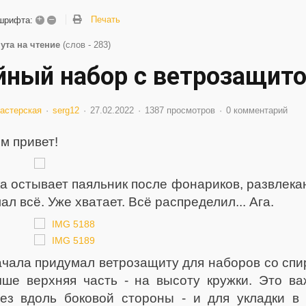
+
–
Печать
шрифта:
ута на чтение
(слов - 283)
йный набор с ветрозащито
астерская
serg12
27.02.2022
1387 просмотров
0 комментарий
м привет!
а остывает паяльник после фонариков, развлека
мал всё. Уже хватает. Всё распределил... Ага.
чала придумал ветрозащиту для наборов со спи
чше верхняя часть - на высоту кружки. Это ва
ез вдоль боковой стороны - и для укладки в 