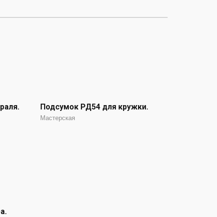
раля.
Подсумок РД54 для кружки.
Мастерская
а.