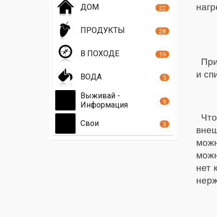
нагр
ДОМ
22
ПРОДУКТЫ
28
В ПОХОДЕ
19
При
и сп
ВОДА
5
Выживай -
6
Информация
Что
Свои
3
внеш
можн
можн
нет 
нерж