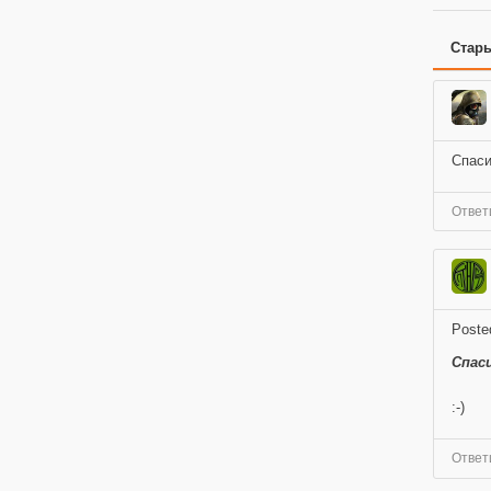
Стар
Спасиб
Ответ
Poste
Спаси
:-)
Ответ