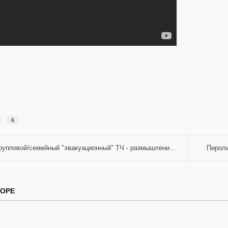
6
рупповой/семейный "эвакуационный" ТЧ - размышлени...
Пироли
ТОРЕ