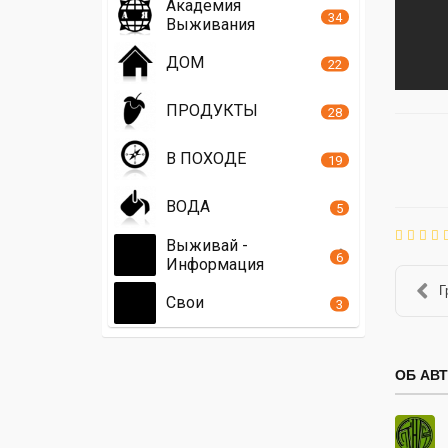
Академия
34
Выживания
ДОМ
22
ПРОДУКТЫ
28
В ПОХОДЕ
19
ВОДА
5
Выживай -
6
Информация
Г
Свои
3
ОБ АВ