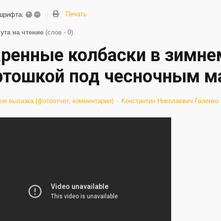
+
–
Печать
шрифта:
ута на чтение
(слов - 0)
ренные колбаски в зимнем
ртошкой под чесночным м
оя вылазка (фотоотчет, комментарии)
Константин Николаевич Галенко