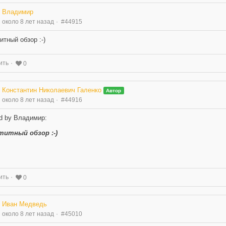
Владимир
около 8 лет назад
#44915
итный обзор :-)
ить
0
Константин Николаевич Галенко
Автор
около 8 лет назад
#44916
d by Владимир:
титный обзор :-)
ить
0
Иван Медведь
около 8 лет назад
#45010