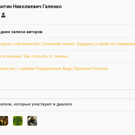
нтин Николаевич Галенко
саться
Константин
Николаевич
ление
Галенко
а
дние записи авторов
ходное электричество Солнечная панель Зарядное устройство повербанк
та осенние. Как отличить от ложных
акомство с грибами Подберёзовик Виды Признаки Отличия
атели, которые участвуют в диалоге