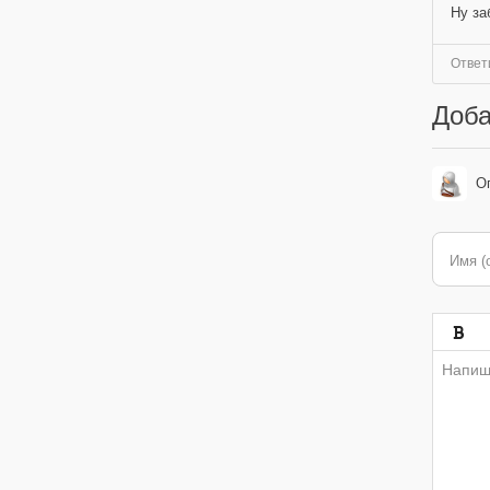
Ну за
Ответ
Доба
О
Имя (