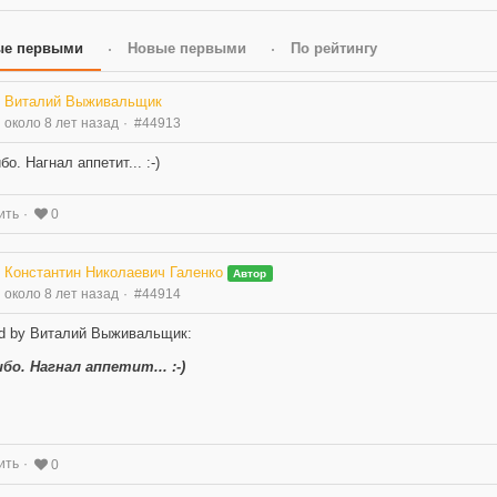
ые первыми
Новые первыми
По рейтингу
Виталий Выживальщик
около 8 лет назад
#44913
о. Нагнал аппетит... :-)
ить
0
Константин Николаевич Галенко
Автор
около 8 лет назад
#44914
d by Виталий Выживальщик:
бо. Нагнал аппетит... :-)
ить
0