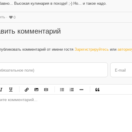
бавно... Высокая кулинария в походе! ;-) Но... и такое надо.
ить
0
вить комментарий
публиковать комментарий от имени гостя
Зарегистрируйтесь
или
авториз
обязательное поле)
E-mail
-
-
-
-
-
-
-
-
-
-
-
-
-
-
-
-
-
-
-
-
-
-
-
-
-
-
-
-
-
-