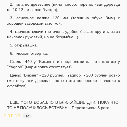
2. пила по древесине (пилит споро, перепиливал деревца
по 10-12 см волне быстро),
3. основное лезвие 120 мм (толщина обуха 3мм) с
хорошей заводской заточкой,
4. гаечные ключи (не очень удобно бывает крутить из-за
накладок рукоятий, но на безрыбье...)
5. открывашка,
6. плоская отвёртка.
Сталь 440 у "Викинга" и предположительно такая же у
"Yagnob" (маркировка отсутствует).
Цены: "Викинг" - 220 рублей, "Yagnob" - 200 рублей ровно
(мы покупали дешевле, но вот эти последние значения с
офсайтов).
ЕЩЁ ФОТО ДОБАВЛЮ В БЛИЖАЙШИЕ ДНИ. ПОКА ЧТО-
ТО НЕ ПОЛУЧИЛОСЬ ВСТАВИЬ... Перезаливал 3 раза....
12