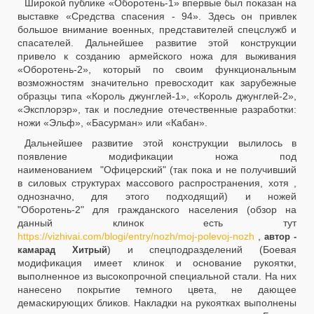
Широкой публике «Оборотень-1» впервые был показан на
выставке «Средства спасения - 94». Здесь он привлек
большое внимание военных, представителей спецслужб и
спасателей. Дальнейшее развитие этой конструкции
привело к созданию армейского ножа для выживания
«Оборотень-2», который по своим функциональным
возможностям значительно превосходит как зарубежные
образцы типа «Король джунглей-1», «Король джунглей-2»,
«Эксплорэр», так и последние отечественные разработки:
ножи «Эльф», «Басурман» или «Кабан».
Дальнейшее развитие этой конструкции вылилось в
появление модификации ножа под
наименованием "Офицерский" (так пока и не получивший
в силовых структурах массового распространения, хотя ,
однозначно, для этого подходящий) и ножей
"Оборотень-2" для гражданского населения (обзор на
данный клинок есть тут
https://vizhivai.com/blogi/entry/nozh/moj-polevoj-nozh
,
автор -
) и спецподразделений (Боевая
камарад Хитрый
модификация имеет клинок и основание рукоятки,
выполненное из высокопрочной специальной стали. На них
нанесено покрытие темного цвета, не дающее
демаскирующих бликов. Накладки на рукоятках выполнены