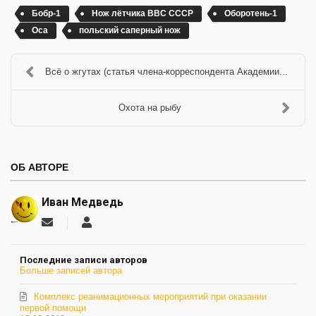
Бобр-1
Нож лётчика ВВС СССР
Оборотень-1
Оса
польский саперный нож
Всё о жгутах (статья члена-корреспондента Академии...
Охота на рыбу
ОБ АВТОРЕ
Иван Медведь
Подписаться
Иван
на
Медведь
обновление
Последние записи авторов
автора
Больше записей автора
Комплекс реанимационных мероприятий при оказании
первой помощи