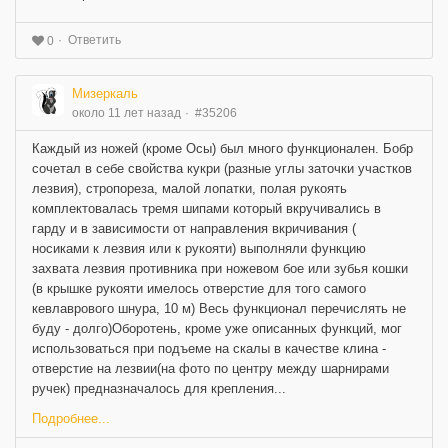
Ответить
0
Мизеркаль
около 11 лет назад
#35206
Каждый из ножей (кроме Осы) был много функционален. Бобр
сочетал в себе свойства кукри (разные углы заточки участков
лезвия), стропореза, малой лопатки, полая рукоять
комплектовалась тремя шипами который вкручивались в
гарду и в зависимости от направления вкричивания (
носиками к лезвия или к рукояти) выполняли функцию
захвата лезвия противника при ножевом бое или зубья кошки
(в крышке рукояти имелось отверстие для того самого
кевлаврового шнура, 10 м) Весь функционал перечислять не
буду - долго)Оборотень, кроме уже описанных функций, мог
использоваться при подъеме на скалы в качестве клина -
отверстие на лезвии(на фото по центру между шарнирами
ручек) предназначалось для крепления...
Подробнее...