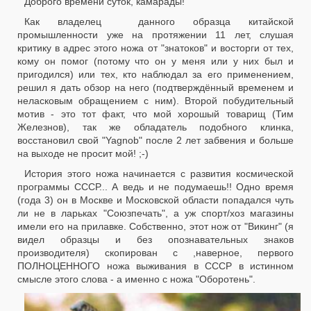
Доброго времени суток, камарады!
Как владелец данного образца китайской
промышленности уже на протяжении 11 лет, слушая
критику в адрес этого ножа от "знатоков" и восторги от тех,
кому он помог (потому что он у меня или у них был и
пригодился) или тех, кто наблюдал за его применением,
решил я дать обзор на него (подтверждённый временем и
неласковым обращением с ним). Второй побудительный
мотив - это тот факт, что мой хорошый товарищ (Тим
Железнов), так же обладатель подобного клинка,
восстановил свой "Yagnob" после 2 лет забвения и больше
на выходе не просит мой! ;-)
История этого ножа начинается с развития космической
программы СССР... А ведь и не подумаешь!! Одно время
(года 3) он в Москве и Московской области попадался чуть
ли не в ларьках "Союзпечать", а уж спорт/хоз магазины
имели его на прилавке. Собственно, этот нож от "Викинг" (я
видел образцы и без опознавательных знаков
производителя) скопирован с ,наверное, первого
ПОЛНОЦЕННОГО ножа выживания в СССР в истинном
смысле этого слова - а именно с ножа "Оборотень".