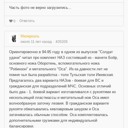
Часть фото не верно загрузились...
Ответить
0
Мизеркаль
около 11 лет назад
#35205
Ориентировочно в 94-95 году в одном из выпусков "Солдат
удачи" читал про комплект НАЗ состоявший из - мачете Бобр,
основного ножа Оборотень, вспомогательного ножа
"Робинзон" и метательного "Оса". Из-за давности лет не
помня чья была разработка - толи Тульская толи Ижевская.
Предлагалось два варианта НАЗов - боевая для ВС и
гражданская для подразделений МЧС. Основных отличий
было два - 1. боевой вариант изготавливался с рукоятями из
нескользящей пластмассы и метательный нож Оса имел
волнообразную заточку лезвия. В гражданском варианте
рукояти обматывались кевлавровым шнуром и Оса
затачивалась обычным способом. Оса комплектовалась
дополнительными грузиками для индивидуальной
балансировки.