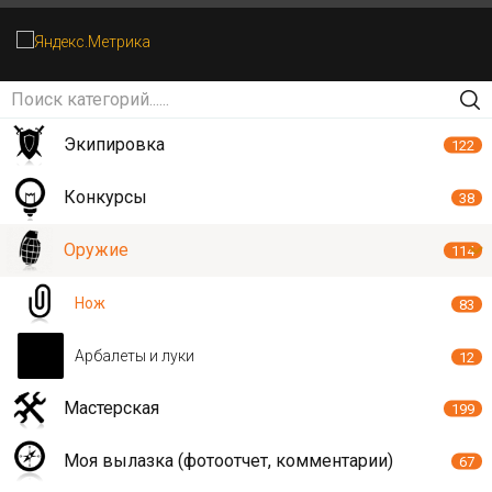
Экипировка
122
Конкурсы
38
Оружие
114
Нож
83
Арбалеты и луки
12
Мастерская
199
Моя вылазка (фотоотчет, комментарии)
67