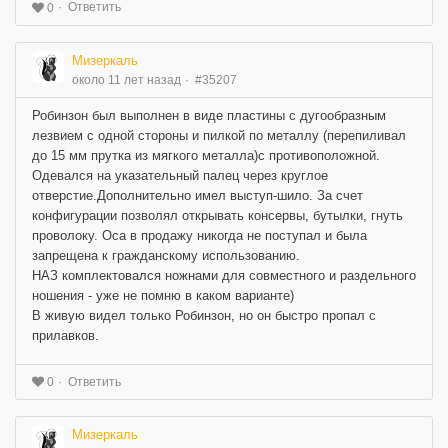
Ответить
0
Мизеркаль
около 11 лет назад
#35207
Робинзон был выполнен в виде пластины с дугообразным
лезвием с одной стороны и пилкой по металлу (перепиливал
до 15 мм прутка из мягкого металла)с противоположной.
Одевался на указательный палец через круглое
отверстие.Дополнительно имел выступ-шило. За счет
конфигурации позволял открывать консервы, бутылки, гнуть
проволоку. Оса в продажу никогда не поступал и была
запрещена к гражданскому использованию.
НАЗ комплектовался ножнами для совместного и раздельного
ношения - уже не помню в каком варианте)
В живую видел только Робинзон, но он быстро пропал с
прилавков.
Ответить
0
Мизеркаль