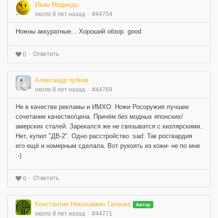
Иван Медведь
около 8 лет назад
#44754
Ножны аккуратные... Хороший обзор. good
Ответить
0
Александр зубков
около 8 лет назад
#44769
Не в качестве рекламы и ИМХО: Ножи Росоружия лучшее
сочетание качество/цена. Причём без модных японских/
амерских сталей. Зарекался же не связыватся с кизлярскими.
Нет, купил "ДВ-2". Одно расстройство :sad: Так росгвардия
его ещё и номерным сделала. Вот рукоять из кожи- не по мне
:-)
Ответить
0
Константин Николаевич Галенко
Автор
около 8 лет назад
#44771