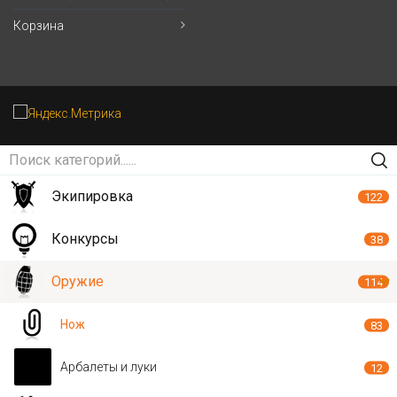
Корзина
Экипировка
122
Конкурсы
38
Оружие
114
Нож
83
Арбалеты и луки
12