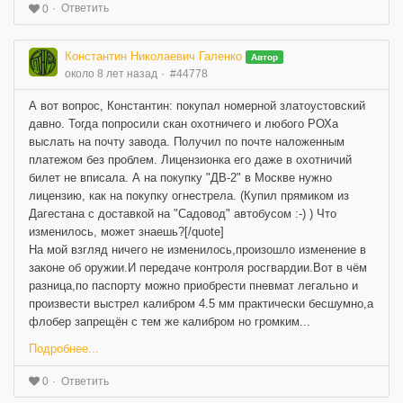
Ответить
0
Константин Николаевич Галенко
Автор
около 8 лет назад
#44778
А вот вопрос, Константин: покупал номерной златоустовский
давно. Тогда попросили скан охотничего и любого РОХа
выслать на почту завода. Получил по почте наложенным
платежом без проблем. Лицензионка его даже в охотничий
билет не вписала. А на покупку "ДВ-2" в Москве нужно
лицензию, как на покупку огнестрела. (Купил прямиком из
Дагестана с доставкой на "Садовод" автобусом :-) ) Что
изменилось, может знаешь?[/quote]
На мой взгляд ничего не изменилось,произошло изменение в
законе об оружии.И передаче контроля росгвардии.Вот в чём
разница,по паспорту можно приобрести пневмат легально и
произвести выстрел калибром 4.5 мм практически бесшумно,а
флобер запрещён с тем же калибром но громким...
Подробнее...
Ответить
0