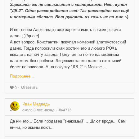
Зарекался же не связыватся с кизлярскими. Нет, купил
"ДВ-2". Одно расстройство :sad: Так росгвардия его ещё
и номерным сделала. Вот рукоять из кожи- не по мне :-)
И не говори Александр,тоже зарёкся иметь с кизлярскими
дело. ;-)[/quote]
А вот вопрос, Константин: покупал номерной златоустовский
давно. Тогда попросили скан охотничего и любого РОХа
выслать на почту завода. Получил по почте наложенным
платежом без проблем. Лицензионка его даже в охотничий
билет не вписала. А на покупку "ДВ-2" в Москве...
Подробнее...
Ответить
0
Иван Медведь
около 8 лет назад
#44776
Да ничего... Если продавец "знакомый"... Шлют вроде... Сам
ни-ни, но акыны поют...