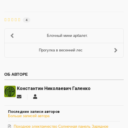
4
Блочный мини арбалет.
Прогулка в весенний лес
ОБ АВТОРЕ
Константин Николаевич Галенко
Подписаться
Константин
на
Николаевич
обновление
Галенко
Последние записи авторов
автора
Больше записей автора
Походное электричество Солнечная панель Зарядное