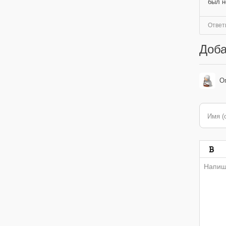
был н
Ответ
Доба
О
Имя (