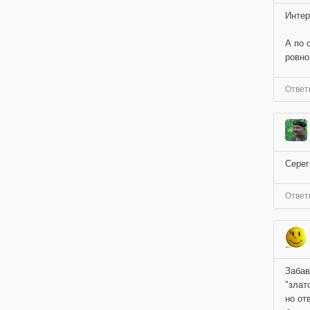
Интер
А по 
ровно.
Ответ
Серег
Ответ
Забав
"злат
но от