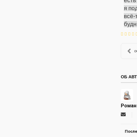
есть
я по
всё
будн
о
ОБ АВ
Роман
Подпи
на
обнов
автор
После