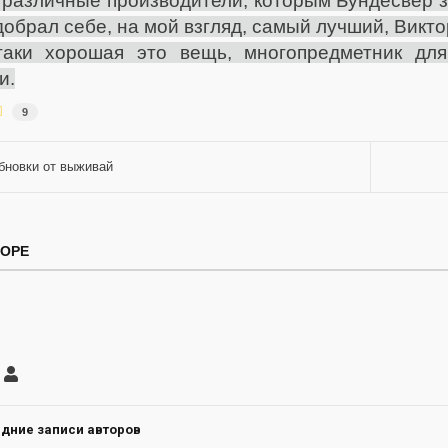
 различные производители, которым Бундесвер з
добрал себе, на мой взгляд, самый лучший, Викто
-таки хорошая это вещь, многопредметник дл
и.
9
бновки от выживай
ТОРЕ
саться
Роман
ление
а
дние записи авторов