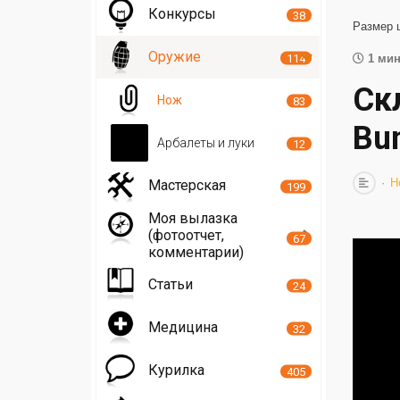
Конкурсы
38
Размер 
Оружие
114
1 мин
Ск
Нож
83
Bu
Арбалеты и луки
12
Н
Мастерская
199
Моя вылазка
(фотоотчет,
67
комментарии)
Статьи
24
Медицина
32
Курилка
405