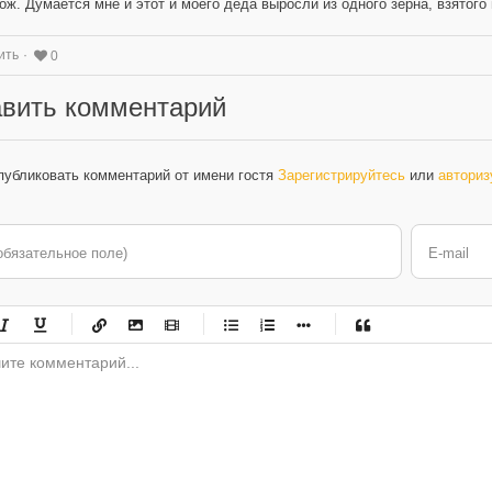
ож. Думается мне и этот и моего деда выросли из одного зерна, взятого
ить
0
вить комментарий
публиковать комментарий от имени гостя
Зарегистрируйтесь
или
авториз
обязательное поле)
E-mail
-
-
-
-
-
-
-
-
-
-
-
-
-
-
-
-
-
-
-
-
-
-
-
-
-
-
-
-
-
-