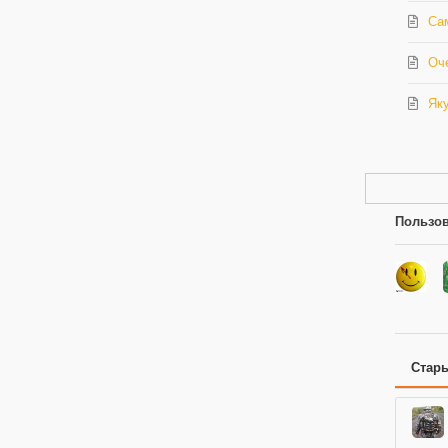
Са
Оче
Яку
Пользов
Стар