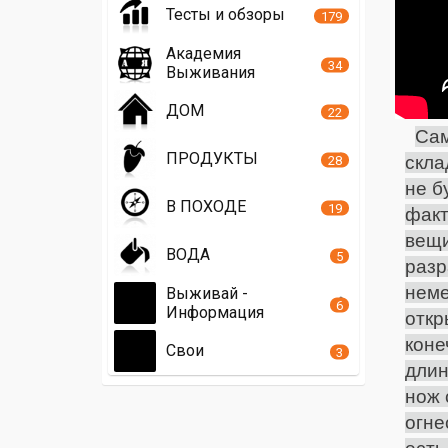
Тесты и обзоры
179
Академия
34
Выживания
ДОМ
22
Са
ПРОДУКТЫ
скла
28
не б
В ПОХОДЕ
19
факт
вещи
ВОДА
5
разр
неме
Выживай -
6
Информация
откр
коне
Свои
3
длин
нож 
огне