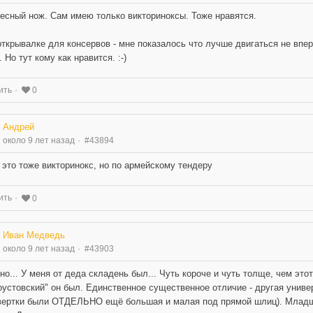
есный нож. Сам имею только викториноксы. Тоже нравятся.
открывалке для консервов - мне показалось что лучше двигаться не впер
 Но тут кому как нравится. :-)
ить
0
Андрей
около 9 лет назад
#43894
 это тоже викторинокс, но по армейскому тендеру
ить
0
Иван Медведь
около 9 лет назад
#43903
но... У меня от деда складень был... Чуть короче и чуть толще, чем этот
оустовский" он был. Единственное существенное отличие - другая универ
вертки были ОТДЕЛЬНО ещё большая и малая под прямой шлиц). Младши