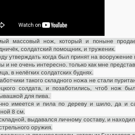
мый массовый нож, который и поныне прода
дничёк, солдатский помощник, и труженик.
уду утверждать когда был принят на вооружение и
ы и не очень интересно. только как мне представ
ца, в нелёгких солдатских буднях.
аботчики такого складного ножа не стали пурит
цкого солдата, и позаботились, чтоб нож б
ывашкой для пива.
чно имеется и пила по дереву и шило, да и 
ной 8 см.
складной, выдавался личному составу, и находилс
стрельного оружия.