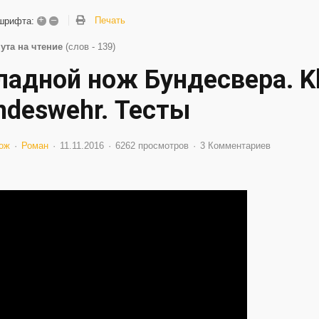
+
–
Печать
шрифта:
ута на чтение
(слов - 139)
ладной нож Бундесвера. K
ndeswehr. Тесты
ож
Роман
11.11.2016
6262 просмотров
3 Комментариев