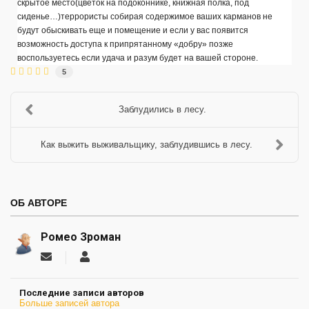
скрытое место(цветок на подоконнике, книжная полка, под
сиденье…)террористы собирая содержимое ваших карманов не
будут обыскивать еще и помещение и если у вас появится
возможность доступа к припрятанному «добру» позже
воспользуетесь если удача и разум будет на вашей стороне.
5
Заблудились в лесу.
Как выжить выживальщику, заблудившись в лесу.
ОБ АВТОРЕ
Ромео Зроман
Подписаться
Ромео
на
Зроман
обновление
Последние записи авторов
автора
Больше записей автора