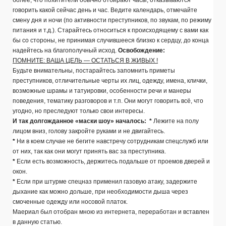
более, что похитители обычно отбирают часы, отказываются
говорить какой сейчас день и час. Ведите календарь, отмечайте
смену дня и ночи (по активности преступников, по звукам, по режиму
питания и т.д.). Старайтесь относиться к происходящему с вами как
бы со стороны, не принимая случившееся близко к сердцу, до конца
надейтесь на благополучный исход.
Освобождение:
ПОМНИТЕ: ВАША ЦЕЛЬ — ОСТАТЬСЯ В ЖИВЫХ !
Будьте внимательны, постарайтесь запомнить приметы
преступников, отличительные черты их лиц, одежду, имена, клички,
возможные шрамы и татуировки, особенности речи и манеры
поведения, тематику разговоров и т.п. Они могут говорить всё, что
угодно, но преследуют только свои интересы.
И так долгожданное «маски шоу» началось:
*
Лежите на полу
лицом вниз, голову закройте руками и не двигайтесь.
*
Ни в коем случае не бегите навстречу сотрудникам спецслужб или
от них, так как они могут принять вас за преступника.
*
Если есть возможность, держитесь подальше от проемов дверей и
окон.
*
Если при штурме спецназ применил газовую атаку, задержите
дыхание как можно дольше, при необходимости дыша через
смоченные одежду или носовой платок.
Маериал был отобран мною из интернета, переработан и вставлен
в данную статью.