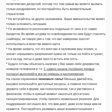
политических дискуссий, потому что тем самым вы можете вызвать
только раздражение, но постарайтесь быть внимательным
слушателем.
*
Не вступайтесь за других заложников.. Ваше вмешательство может
только осложнить ситуацию.
*
По возможности расположитесь подальше от окон и от самих
бандитов. Во время штурма по освобождению по ним будут стрелять
снайперы, не говоря уже о том, что вас наверняка захотят
использовать в качестве живого щита.
*
На время захвата, тот кто взял вас в заложники ваш хозяин, а
значит спрашивать разрешения нужно не только на пойти в туалет,
но и на еду, питье и даже просто встать или сесть.
*
Будьте готовы объяснить наличие у Вас каких-либо документов,
номеров телефонов и т.п.
С самого начала (особенно первые
полчаса) выполняйте все их приказы и распоряжения
.
На глазах охранников
экономьте силы!
Меньше двигайтесь,
разумно используйте доступные ресурсы, а главное постоянно
держите себя в форме, как психологически, так и умственно и
физически, чтобы в нужный момент оказаться достаточно
сконцентрированным, чтобы принять правильные решения. Для
поддержания сил ешьте все, что вам дают, даже если пища вам не
нравится. Постарайтесь развивать ваши взаимоотношения с