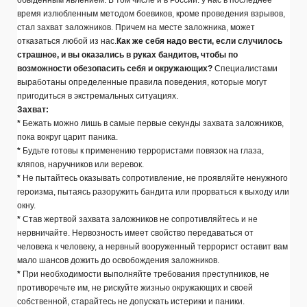
обыденным явлением. В том числе и в России: у нас в последнее
время излюбленным методом боевиков, кроме проведения взрывов,
стал захват заложников. Причем на месте заложника, может
отказаться любой из нас.
Как же себя надо вести, если случилось
страшное, и вы оказались в руках бандитов, чтобы по
возможности обезопасить себя и окружающих?
Специалистами
выработаны определенные правила поведения, которые могут
пригодиться в экстремальных ситуациях.
Захват:
*
Бежать можно лишь в самые первые секунды захвата заложников,
пока вокруг царит паника.
*
Будьте готовы к применению террористами повязок на глаза,
кляпов, наручников или веревок.
*
Не пытайтесь оказывать сопротивление, не проявляйте ненужного
героизма, пытаясь разоружить бандита или прорваться к выходу или
окну.
*
Став жертвой захвата заложников не сопротивляйтесь и не
нервничайте. Нервозность имеет свойство передаваться от
человека к человеку, а нервный вооруженный террорист оставит вам
мало шансов дожить до освобождения заложников.
*
При необходимости выполняйте требования преступников, не
противоречьте им, не рискуйте жизнью окружающих и своей
собственной, старайтесь не допускать истерики и паники.