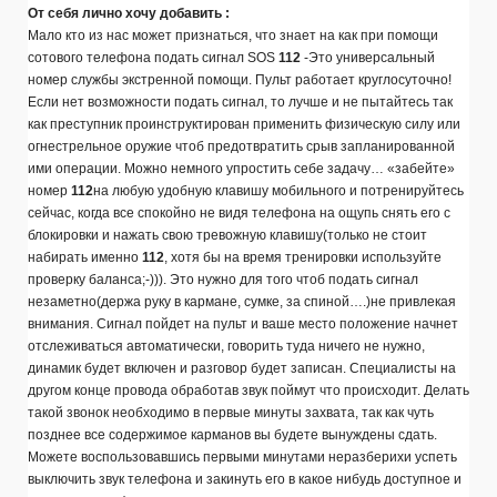
От себя лично хочу добавить :
Мало кто из нас может признаться, что знает на как при помощи
сотового телефона подать сигнал SOS
112
-Это универсальный
номер службы экстренной помощи. Пульт работает круглосуточно!
Если нет возможности подать сигнал, то лучше и не пытайтесь так
как преступник проинструктирован применить физическую силу или
огнестрельное оружие чтоб предотвратить срыв запланированной
ими операции. Можно немного упростить себе задачу… «забейте»
номер
112
на любую удобную клавишу мобильного и потренируйтесь
сейчас, когда все спокойно не видя телефона на ощупь снять его с
блокировки и нажать свою тревожную клавишу(только не стоит
набирать именно
112
, хотя бы на время тренировки используйте
проверку баланса;-))). Это нужно для того чтоб подать сигнал
незаметно(держа руку в кармане, сумке, за спиной….)не привлекая
внимания. Сигнал пойдет на пульт и ваше место положение начнет
отслеживаться автоматически, говорить туда ничего не нужно,
динамик будет включен и разговор будет записан. Специалисты на
другом конце провода обработав звук поймут что происходит. Делать
такой звонок необходимо в первые минуты захвата, так как чуть
позднее все содержимое карманов вы будете вынуждены сдать.
Можете воспользовавшись первыми минутами неразберихи успеть
выключить звук телефона и закинуть его в какое нибудь доступное и