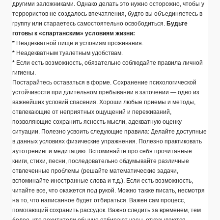
другими заложниками. Однако делать это нужно осторожно, чтобы у
террористов не создалось впечатления, будто вы объединяетесь в
группу или стараетесь самостоятельно освободиться.
Будьте
готовы к «спартанским» условиям жизни:
*
Неадекватной пище и условиям проживания.
*
Неадекватным туалетным удобствам.
*
Если есть возможность, обязательно соблюдайте правила личной
гигиены.
Постарайтесь оставаться в форме. Сохранение психологической
устойчивости при длительном пребывании в заточении — одно из
важнейших условий спасения. Хороши любые приемы и методы,
отвлекающие от неприятных ощущений и переживаний,
позволяющие сохранить ясность мысли, адекватную оценку
ситуации. Полезно усвоить следующие правила: Делайте доступные
в данных условиях физические упражнения. Полезно практиковать
аутотренинг и медитацию. Вспоминайте про себя прочитанные
книги, стихи, песни, последовательно обдумывайте различные
отвлеченные проблемы (решайте математические задачи,
вспоминайте иностранные слова и т.д.). Если есть возможность,
читайте все, что окажется под рукой. Можно также писать, несмотря
на то, что написанное будет отбираться. Важен сам процесс,
помогающий сохранить рассудок. Важно следить за временем, тем