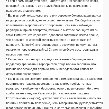
*
Если с вами находятся дети, найдите для них безопасное место,
постарайтесь закрыть их от случайных пуль, по возможности
находитесь рядом с ними
*
Если вы себя плохо чувствуете или серьезно больны, ваши шансы
на досрочное освобождение существенно выше. Сообщайте своим
похитителям о проблемах со здоровьем. Если вам необходим
регулярный прием лекарства, как можно быстрее сообщите им об
этом. Помните, что содержать здорового заложника всегда проще,
чем больного. А мертвый заложник вообще не имеет никакой
ценности. Попробуйте спровоцировать рвоту или приступ астмы,
однако не переусердствуйте.( Симулянтов будут расстреливать в
первом эшелоне)
*
Как вариант, организуйте среди заложников сбор подписей в
поддержку требований террористов, тогда весьма вероятно, что
именно вас освободят первым, чтобы передать этот список по
другую сторону баррикад.
*
Если вы все же вступили в общение с тем, кто взял вас в заложники,
помните, что правила поведения заложников требуют от вас
вежливости в общении и беспрекословного повиновения. Неплохо
срабатывает синдром Хельсинки (хотя правильно говорить
Стокгольмский синдром), чувство симпатии к захватчикам и попытка
понять и принять их поведение, цели которыми они руководствуются
и поддержка их начинаний (конечно же только на словах). Избегайте