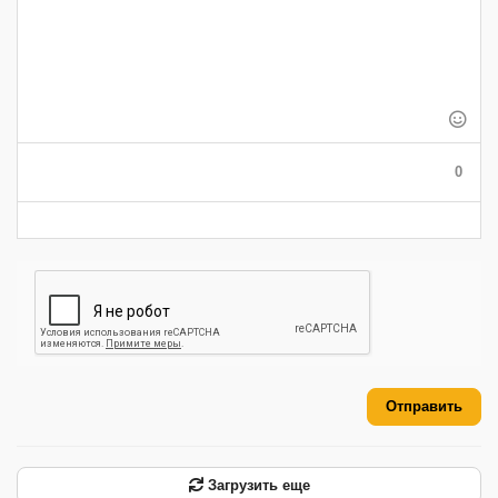
-
-
-
-
-
-
-
-
-
-
-
-
-
-
-
-
-
-
-
-
-
-
-
-
-
-
-
0
-
-
-
-
-
-
Отправить
Загрузить еще