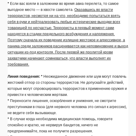
*
Если вас взяли в заложники во время авиа перелета, то самое
выгодное место — в хвосте самолета.
Оказавшись во власти
террористов, несмотря ни на что, необходимо попытаться взять
себя в руки и нейтрализовать любые истерические выходки всех
товарищей по несчастью. Террористы в первый момент сами
находятся в стадии предельного возбуждения и напряжения.
Поэтому сначала их поведение излишне жестокое и агрессивное, а
паника среди заложников расценивается как неповиновение и выход
ситуации из-под контроля. После первой же пролитой крови
захватчики начинают сомневаться, что власти выполнят их
требования.
Линия поведения:
*
Неожиданное движение или шум могут повлечь
жестокий отпор со стороны террористов. Не допускайте действий,
которые могут спровоцировать террористов к применению оружия и
привести к человеческим жертвам.
*
Переносите лишения, оскорбления и унижения, не смотрите
преступникам в глаза (для нервного человека это сигнал к агрессии),
не ведите себя вызывающе.
*
В случае когда необходима медицинская помощь, говорите
спокойно и кратко, не нервируя бандитов, ничего не
предпринимайте, пока не получите разрешения.