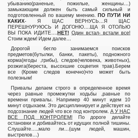
убыванию(раненые, пожилые, женщины…)
замыкающим должен быть самый сильный и
подготовленный по вашему мнению.
ПО ПУТИ НИ
КАКИХ
- Я ЩАС ВЕРНУСЬ…Я ЩАС
ПЕРЕШНУРУЮСЬ И ДОГОНЮ….ЩА Я ОТОЛЬЮ
ВЫ ПОКА ИДИТЕ….
НЕТ!
Один встал- встали все!
Стоим ждем! Идем далее…
Дорогой бегло занимаемся поисков
предметов(бутылки, банки, пакеты), подножного
корма(ягоды ,грибы), следов(человека, животных),
розжига(береста, высохшие соцветия трав).Берем
все (Кроме следов конечно)что может быть
полезным!
Привалы делаем строго в определенное время
через равные промежутки ходьбы ,равные по
времени привалы. Например 40 минут идем 10
минут отдыхаем. Это дисциплинирует и действует на
подсознание людей что все под контролем.
А У НАС
ВСЕ ПОД КОНТРОЛЕМ!
По дороге делайте
остановки и добивайтесь от идущих полной тишины.
Слушайте…..мало ли…(шум людей, машин,
выстрелов…)