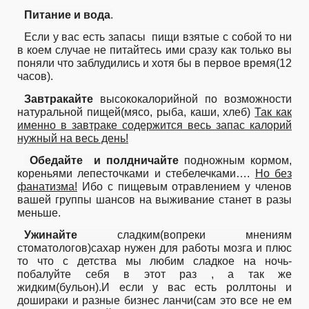
Питание и вода
.
Если у вас есть запасы
пищи взятые с собой то ни
в коем случае не питайтесь ими сразу как только вы
поняли что заблудились и хотя бы в первое время(12
часов).
Завтракайте
высококалорийной по возможности
натуральной пищей(мясо, рыба, каши, хлеб)
Так как
именно в завтраке содержится весь запас калорий
нужный на весь день!
Обедайте
и полдничайте
подножным кормом,
кореньями лепесточками и стебелечками….
Но без
фанатизма!
Ибо с пищевым отравлением у членов
вашей группы шансов на выживание станет в разы
меньше.
Ужинайте
сладким(вопреки мнениям
стоматологов)сахар нужен для работы мозга и плюс
то что с детства мы любим сладкое на ночь-
побалуйте себя в этот раз , а так же
жидким(бульон).И если у вас есть роллтоны и
дошираки и разные бизнес ланчи(сам это все не ем