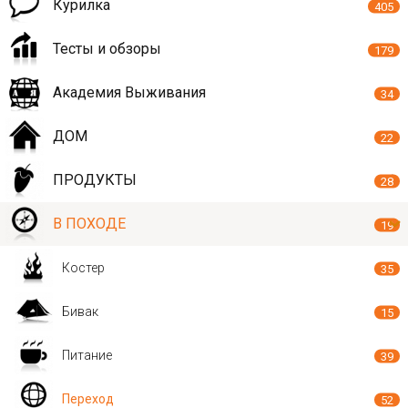
Курилка
405
Тесты и обзоры
179
Академия Выживания
34
ДОМ
22
ПРОДУКТЫ
28
В ПОХОДЕ
19
Костер
35
Бивак
15
Питание
39
Переход
52