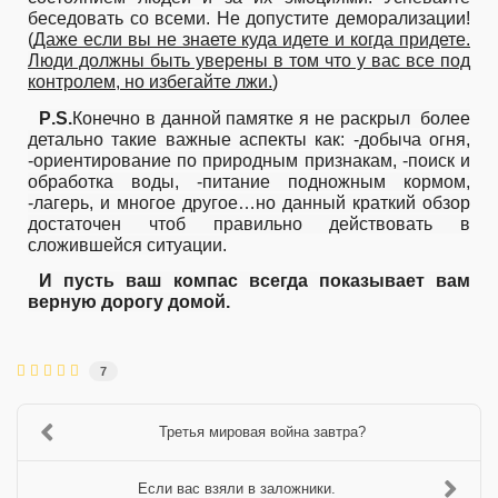
беседовать со всеми. Не допустите деморализации!
(
Даже если вы не знаете куда идете и когда придете.
Люди должны быть уверены в том что у вас все под
контролем, но избегайте лжи.
)
P
.
S
.
Конечно в данной памятке я не раскрыл
более
детально такие важные аспекты как: -добыча огня,
-ориентирование по природным признакам, -поиск и
обработка воды, -питание подножным кормом,
-лагерь, и многое другое…но данный краткий обзор
достаточен чтоб правильно действовать в
сложившейся ситуации.
И пусть ваш компас всегда показывает вам
верную дорогу домой.
7
Третья мировая война завтра?
Если вас взяли в заложники.