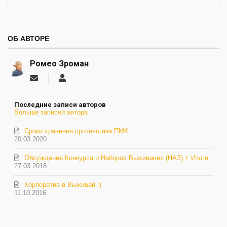
ОБ АВТОРЕ
Ромео Зроман
Подписаться
Ромео
на
Зроман
обновление
Последние записи авторов
автора
Больше записей автора
Сроки хранения противогаза ПМК
20.03.2020
Обсуждение Конкурса и Наборов Выживания (НАЗ) + Итоги
27.03.2018
Корпоратив в Выживай :)
11.10.2016