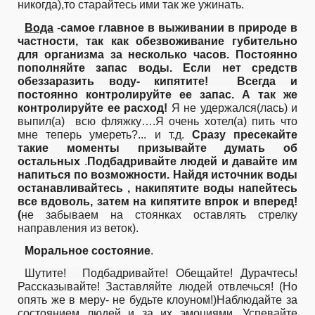
никогда),то старайтесь ими так же ужинать.
Вода
-
самое главное в выживании в природе в
частности, так как обезвоживание губительно
для организма за несколько часов. Постоянно
пополняйте запас воды. Если нет средств
обеззаразить воду- кипятите!
Всегда и
постоянно контролируйте ее запас. А так же
контролируйте ее расход!
Я не удержался(лась) и
выпил(а)
всю фляжку….Я очень хотел(а) пить что
мне теперь умереть?... и т.д.
Сразу пресекайте
такие моменты призывайте думать об
остальных
.
Подбадривайте людей и давайте им
напиться по возможности. Найдя источник воды
останавливайтесь , накипятите воды напейтесь
все вдоволь, затем на кипятите впрок и вперед!
(
не забываем на стоянках оставлять стрелку
направления из веток).
Моральное состояние
.
Шутите!
Подбадривайте! Обещайте! Дурачтесь!
Рассказывайте! Заставляйте людей отвлечься! (Но
опять же в меру- не будьте клоуном!)Наблюдайте за
состоянием людей и за их эмоциями. Успевайте