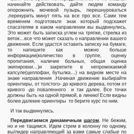
начинайте действовать, дайте людям команду
опорожнить мочевой пузырь, перешнуроваться
,перекурить минут пять на все про все. Сами тем
временем подготовьте знак который подскажет
спасателям в каком направлении вы выдвинулись.
Это может быть записка углем на тряпке, стрелка из
веток…все что может сказать о направлении вашего
движения. Если удастся оставить записку на бумаге,
то напишите как
можно больше
информации(количество в группе, оценку
пропитания, наличие больных, общая оценка
экипировки…)и закрепите в непромокаемой
капсуле(целлофан, бутылка…) на видном месте на
знаке направления .Начиная движение выбирайте
ориентиры, от толстого- до кривого дерева, потом от
кривого -до поваленного
и так далее. Все точки
должны быть на одной прямой, в линию! Если видны
более далекие ориентиры
то берите курс по ним.
И так выдвинулись.
Передвигаемся динамичным
шагом
. Не бежим,
но и не тащимся. Идем стрем в колонну по одному,
вы/лидер направляющий за вами самые слабые по