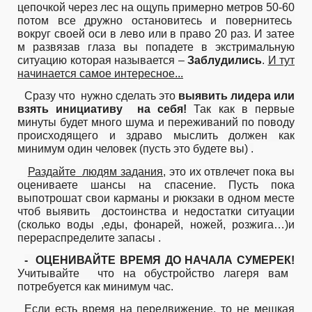
цепочкой через лес на ощупь примерно метров 50-60
потом все дружно остановитесь и повернитесь
вокруг своей оси в лево или в право 20 раз. И затее
м развязав глаза вы попадете в экстримальную
ситуацию которая называется –
Заблудились
.
И тут
начинается самое интересное...
Сразу что
нужно сделать это
выявить лидера или
взять инициативу
на себя!
Так как в первые
минуты будет много шума и переживаний по поводу
происходящего и здраво мыслить должен как
минимум один человек (пусть это будете вы) .
Раздайте
людям задания
, это их отвлечет пока вы
оцениваете шансы на спасение. Пусть пока
выпотрошат свои карманы и рюкзаки в одном месте
чтоб выявить
достоинства и недостатки ситуации
(сколько воды ,еды, фонарей, ножей, розжига…)и
перераспределите запасы .
-
ОЦЕНИВАЙТЕ ВРЕМЯ ДО НАЧАЛА СУМЕРЕК!
Учитывайте
что на обустройство лагеря вам
потребуется как минимум час.
Если есть время на передвижение, то не мешкая