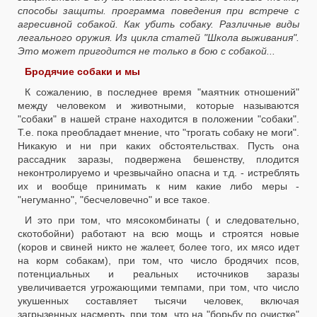
способы защиты. программа поведения при встрече с
агресивной собакой. Как убить собаку. Различные виды
легального оружия. Из цикла статей "Школа выживания".
Это может пригодится не только в бою с собакой...
Бродячие собаки и мы
К сожалению, в последнее время "маятник отношений"
между человеком и животными, которые называются
"собаки" в нашей стране находится в положении "собаки".
Т.е. пока преобладает мнение, что "трогать собаку не моги".
Никакую и ни при каких обстоятельствах. Пусть она
рассадник заразы, подвержена бешенству, плодится
неконтролируемо и чрезвычайно опасна и т.д. - истреблять
их и вообще принимать к ним какие либо меры -
"негуманно", "бесчеловечно" и все такое.
И это при том, что мясокомбинаты ( и следовательно,
скотобойни) работают на всю мощь и строятся новые
(коров и свиней никто не жалеет, более того, их мясо идет
на корм собакам), при том, что число бродячих псов,
потенциальных и реальных источников заразы
увеличивается угрожающими темпами, при том, что число
укушенных составляет тысячи человек, включая
загрызенных насмерть, при том, что на "борьбу по очистке"