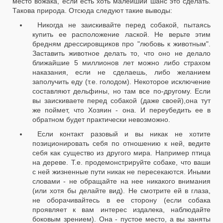
место вожака, если есть хоть малейший шанс это сделать.
Такова природа. Отсюда следуют такие выводы:
Никогда не заискивайте перед собакой, пытаясь
купить ее расположение лаской. Не верьте этим
бредням дрессировщиков про "любовь к животным".
Заставить животное делать то, что оно не делало
ближайшие 5 миллионов лет можно либо страхом
наказания, если не сделаешь, либо желанием
заполучить еду (т.е. голодом). Некоторое исключение
составляют дельфины, но там все по-другому. Если
вы заискиваете перед собакой (даже своей),она тут
же поймет, что Хозяин - она. И переубедить ее в
обратном будет практически невозможно.
Если контакт разовый и вы никак не хотите
позиционировать себя по отношению к ней, ведите
себя как существо из другого мира. Например птица
на дереве. Т.е. продемонстрируйте собаке, что ваши
с ней жизненные пути никак не пересекаются. Иными
словами - не обращайте на нее никакого внимания
(или хотя бы делайте вид). Не смотрите ей в глаза,
не оборачивайтесь в ее сторону (если собака
проявляет к вам интерес издалека, наблюдайте
боковым зрением). Она - пустое место, а вы заняты