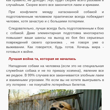
как правило, не доходит. Укус будет скорее всего разовым и
случайным. Скорее всего все закончится лаем и криками.
При конфликте между натасканной собакой и
подготовленным человеком практически всегда побеждает
человек, хотя зачастую и с большими потерями.
Следовательно, лучше всегда быть подготовленным к бою
с собакой. Даже элементарная подготовка многократно
повышает ваши шансы на выход из боя без серьезных
повреждений своего организма , не говоря уже о
выживании. Как говорится, будь готов. Хочешь мира -
готовься к войне.
Лучшая война та, которая не началась
Нападение собаки на человека (если это не специальная
служебная собака и не по приказу хозяина), явление все
же редкое. В 99% случаев все заканчивается злобным лаем
и взаимными угрозами. Но если вы не хотите выигрывать в
эту лотерею - не покупайте лотерейных билетов.