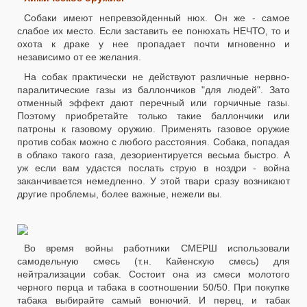
Собаки имеют непревзойденный нюх. Он же - самое
слабое их место. Если заставить ее понюхать НЕЧТО, то и
охота к драке у нее пропадает почти мгновенно и
независимо от ее желания.
На собак практически не действуют различные нервно-
паралитические газы из баллончиков "для людей". Зато
отменный эффект дают перечный или горчичные газы.
Поэтому приобретайте только такие баллончики или
патроны к газовому оружию. Применять газовое оружие
против собак можно с любого расстояния. Собака, попадая
в облако такого газа, дезориентируется весьма быстро. А
уж если вам удастся послать струю в ноздри - война
заканчивается немедленно. У этой твари сразу возникают
другие проблемы, более важные, нежели вы.
Во время войны работники СМЕРШ использовали
самодельную смесь (т.н. Кайенскую смесь) для
нейтрализации собак. Состоит она из смеси молотого
черного перца и табака в соотношении 50/50. При покупке
табака выбирайте самый вонючий. И перец, и табак