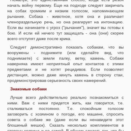
начать войну первому. Еще на подходе следует закричать
на собак громким и низким голосом, напоминающем
рычание. Собака - животное, хотя она и различает
членораздельную речь, но она реагирует на интонацию.
Если вы начинаете с угроз ("рычания"), значит вы готовы к
бою. И если ей нечего тут защищать - она (они) скорее
всего отступят даже после крика.
Следует демонстративно показать собакам, что вы
вооружены - поднимите (или сделайте вид, что
поднимаете) с земли палку, ветку, камень. Собаки
наверняка имеют неприятный опыт контактов с этими
предметами и не хотят рецидивов. Если позволяет
дистанция, можно даже кинуть камень в сторону стаи,
продемонстрировав серьезность своих намерений.
Знакомые собаки
Лучше всего действительно реально познакомиться с
ними. Вам с ними придется жить, как говорится, т.е.
сталкиваться постоянно. Т.е. спокойным голосом
заговорить с хозяином о погоде, его машине, спросить
совета о собаке же (даже если вы ненавидите этот
блошиный мешок). Сказать несколько комплиментов в
сторону хозяина и ее самой. В общем сделать так, что бы