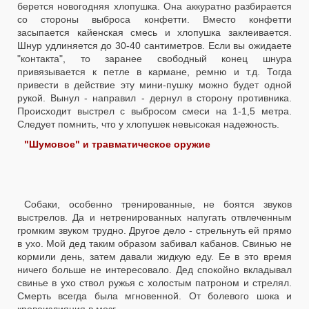
берется новогодняя хлопушка. Она аккуратно разбирается
со стороны выброса конфетти. Вместо конфетти
засыпается кайенская смесь и хлопушка заклеивается.
Шнур удлиняется до 30-40 сантиметров. Если вы ожидаете
"контакта", то заранее свободный конец шнура
привязывается к петле в кармане, ремню и т.д. Тогда
привести в действие эту мини-пушку можно будет одной
рукой. Вынул - направил - дернул в сторону противника.
Происходит выстрел с выбросом смеси на 1-1,5 метра.
Следует помнить, что у хлопушек невысокая надежность.
"Шумовое" и травматическое оружие
Собаки, особенно тренированные, не боятся звуков
выстрелов. Да и нетренированных напугать отвлеченным
громким звуком трудно. Другое дело - стрельнуть ей прямо
в ухо. Мой дед таким образом забивал кабанов. Свинью не
кормили день, затем давали жидкую еду. Ее в это время
ничего больше не интересовало. Дед спокойно вкладывал
свинье в ухо ствол ружья с холостым патроном и стрелял.
Смерть всегда была мгновенной. От болевого шока и
кровоизлияния в мозг.