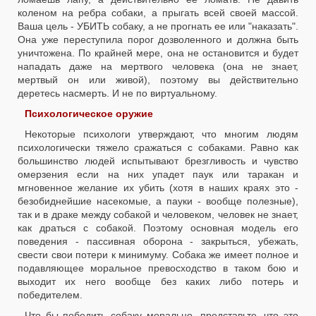
коленом на ребра собаки, а прыгать всей своей массой.
Ваша цель - УБИТЬ собаку, а не прогнать ее или "наказать".
Она уже переступила порог дозволенного и должна быть
уничтожена. По крайней мере, она не остановится и будет
нападать даже на мертвого человека (она не знает,
мертвый он или живой), поэтому вы действительно
деретесь насмерть. И не по виртуальному.
Психологическое оружие
Некоторые психологи утверждают, что многим людям
психологически тяжело сражаться с собаками. Равно как
большинство людей испытывают брезгливость и чувство
омерзения если на них упадет паук или таракан и
мгновенное желание их убить (хотя в наших краях это -
безобиднейшие насекомые, а пауки - вообще полезные),
так и в драке между собакой и человеком, человек не знает,
как драться с собакой. Поэтому основная модель его
поведения - пассивная оборона - закрыться, убежать,
свести свои потери к минимуму. Собака же имеет полное и
подавляющее моральное превосходство в таком бою и
выходит их него вообще без каких либо потерь и
победителем.
Что бы победить собаку морально, представьте, что это