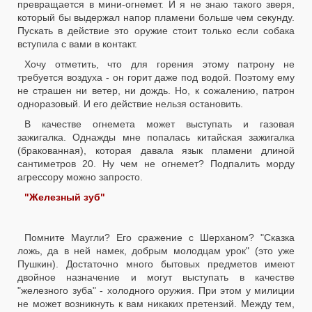
превращается в мини-огнемет. И я не знаю такого зверя,
который бы выдержал напор пламени больше чем секунду.
Пускать в действие это оружие стоит только если собака
вступила с вами в контакт.
Хочу отметить, что для горения этому патрону не
требуется воздуха - он горит даже под водой. Поэтому ему
не страшен ни ветер, ни дождь. Но, к сожалению, патрон
одноразовый. И его действие нельзя остановить.
В качестве огнемета может выступать и газовая
зажигалка. Однажды мне попалась китайская зажигалка
(бракованная), которая давала язык пламени длиной
сантиметров 20. Ну чем не огнемет? Подпалить морду
агрессору можно запросто.
"Железный зуб"
Помните Маугли? Его сражение с Шерханом? "Сказка
ложь, да в ней намек, добрым молодцам урок" (это уже
Пушкин). Достаточно много бытовых предметов имеют
двойное назначение и могут выступать в качестве
"железного зуба" - холодного оружия. При этом у милиции
не может возникнуть к вам никаких претензий. Между тем,