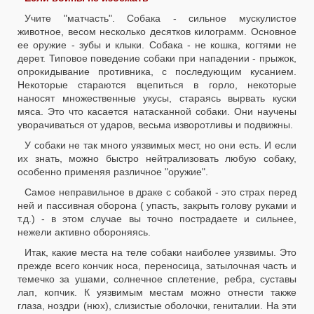
Учите "матчасть". Собака - сильное мускулистое
животное, весом несколько десятков килограмм. Основное
ее оружие - зубы и клыки. Собака - не кошка, когтями не
дерет. Типовое поведение собаки при нападении - прыжок,
опрокидывание противника, с последующим кусанием.
Некоторые стараются вцепиться в горло, некоторые
наносят множественные укусы, стараясь вырвать куски
мяса. Это что касается натасканной собаки. Они научены
уворачиваться от ударов, весьма изворотливы и подвижны.
У собаки не так много уязвимых мест, но они есть. И если
их знать, можно быстро нейтрализовать любую собаку,
особенно применяя различное "оружие".
Самое неправильное в драке с собакой - это страх перед
ней и пассивная оборона ( упасть, закрыть голову руками и
т.д.) - в этом случае вы точно пострадаете и сильнее,
нежели активно обороняясь.
Итак, какие места на теле собаки наиболее уязвимы. Это
прежде всего кончик носа, переносица, затылочная часть и
темечко за ушами, солнечное сплетение, ребра, суставы
лап, копчик. К уязвимым местам можно отнести также
глаза, ноздри (нюх), слизистые оболочки, гениталии. На эти