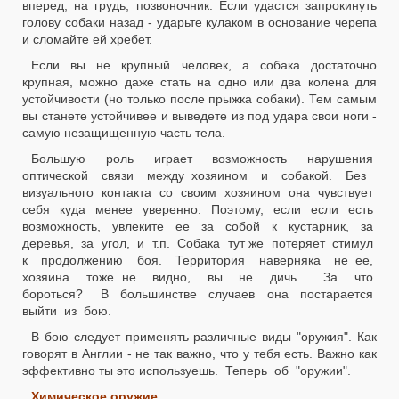
вперед, на грудь, позвоночник. Если удастся запрокинуть
голову собаки назад - ударьте кулаком в основание черепа
и сломайте ей хребет.
Если вы не крупный человек, а собака достаточно
крупная, можно даже стать на одно или два колена для
устойчивости (но только после прыжка собаки). Тем самым
вы станете устойчивее и выведете из под удара свои ноги -
самую незащищенную часть тела.
Большую роль играет возможность нарушения
оптической связи между хозяином и собакой. Без
визуального контакта со своим хозяином она чувствует
себя куда менее уверенно. Поэтому, если если есть
возможность, увлеките ее за собой к кустарник, за
деревья, за угол, и т.п. Собака тут же потеряет стимул
к продолжению боя. Территория наверняка не ее,
хозяина тоже не видно, вы не дичь... За что
бороться? В большинстве случаев она постарается
выйти из бою.
В бою следует применять различные виды "оружия". Как
говорят в Англии - не так важно, что у тебя есть. Важно как
эффективно ты это используешь. Теперь об "оружии".
Химическое оружие.