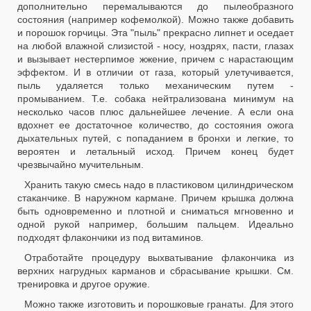
дополнительно перемалываются до пылеобразного
состояния (например кофемолкой). Можно также добавить
и порошок горчицы. Эта "пыль" прекрасно липнет и оседает
на любой влажной слизистой - носу, ноздрях, пасти, глазах
и вызывает нестерпимое жжение, причем с нарастающим
эффектом. И в отличии от газа, который улетучивается,
пыль удаляется только механическим путем -
промыванием. Т.е. собака нейтрализована минимум на
несколько часов плюс дальнейшее лечение. А если она
вдохнет ее достаточное количество, до состояния ожога
дыхательных путей, с попаданием в бронхи и легкие, то
вероятен и летальный исход. Причем конец будет
чрезвычайно мучительным.
Хранить такую смесь надо в пластиковом цилиндрическом
стаканчике. В наружном кармане. Причем крышка должна
быть одновременно и плотной и сниматься мгновенно и
одной рукой например, большим пальцем. Идеально
подходят флакончики из под витаминов.
Отработайте процедуру выхватывание флакончика из
верхних нагрудных карманов и сбрасывание крышки. См.
тренировка и другое оружие.
Можно также изготовить и порошковые гранаты. Для этого