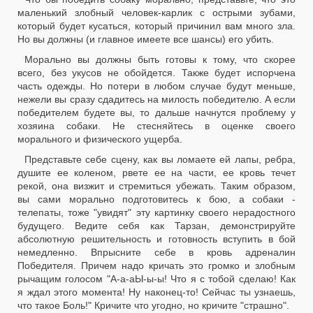
маленький злобный человек-карлик с острыми зубами,
который будет кусаться, который причинил вам много зла.
Но вы должны (и главное имеете все шансы) его убить.
Морально вы должны быть готовы к тому, что скорее
всего, без укусов не обойдется. Также будет испорчена
часть одежды. Но потери в любом случае будут меньше,
нежели вы сразу сдадитесь на милость победителю. А если
победителем будете вы, то дальше начнутся проблему у
хозяина собаки. Не стесняйтесь в оценке своего
морального и физического ущерба.
Представьте себе сцену, как вы ломаете ей лапы, ребра,
душите ее коленом, рвете ее на части, ее кровь течет
рекой, она визжит и стремиться убежать. Таким образом,
вы сами морально подготовитесь к бою, а собаки -
телепаты, тоже "увидят" эту картинку своего нерадостного
будущего. Ведите себя как Тарзан, демонстрируйте
абсолютную решительность и готовность вступить в бой
немедленно. Впрысните себе в кровь адреналин
Победителя. Причем надо кричать это громко и злобным
рычащим голосом "А-а-аЫ-ы-ы! Что я с тобой сделаю! Как
я ждал этого момента! Ну наконец-то! Сейчас ты узнаешь,
что такое Боль!" Кричите что угодно, но кричите "страшно".