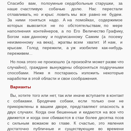
Спасибо вам, полоумные сердобольные старушки, за
наше счастливую собачью долю. Нас перестали
отлавливать, но и крыс ловить мы все равно не будем.
За ними гоняться надо. А на помойках, содержимое
которых вывозится не по обстоятельствам, по мере
наполнения контейнеров, а по Его Величество Графику,
Богом нам данному и подписанному Самим (а посему
неизменному на века), жратвы всем хватит. И нам, и
крысам. Голод пережили, а уж изобилие как-нибудь
переживем...
Но пока этого не произошло (а произойти может разве что
случайно), граждане вынуждены обороняться подручными
способами. Ниже я постараюсь изложить некоторые
наработки в этой области и свои соображения.
Варианты
Вы, хотите того или нет, так или иначе вступаете в контакт
с собаками. Бродячие собаки, если только они не
прикормлены в вашем дворе, представляют опасность в
двух случаях. Когда они бешенные и кидаются на все что
движется и когда они сбиваются в стаи более десятка псов
с сильным вожаком во главе. К счастью, это явления
достаточно публичные и существующие во времени