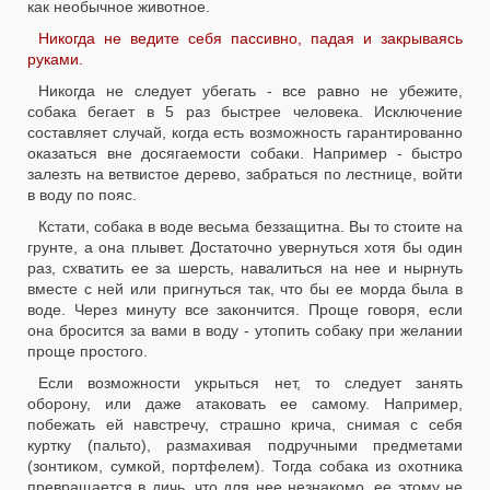
как необычное животное.
Никогда не ведите себя пассивно, падая и закрываясь
руками.
Никогда не следует убегать - все равно не убежите,
собака бегает в 5 раз быстрее человека. Исключение
составляет случай, когда есть возможность гарантированно
оказаться вне досягаемости собаки. Например - быстро
залезть на ветвистое дерево, забраться по лестнице, войти
в воду по пояс.
Кстати, собака в воде весьма беззащитна. Вы то стоите на
грунте, а она плывет. Достаточно увернуться хотя бы один
раз, схватить ее за шерсть, навалиться на нее и нырнуть
вместе с ней или пригнуться так, что бы ее морда была в
воде. Через минуту все закончится. Проще говоря, если
она бросится за вами в воду - утопить собаку при желании
проще простого.
Если возможности укрыться нет, то следует занять
оборону, или даже атаковать ее самому. Например,
побежать ей навстречу, страшно крича, снимая с себя
куртку (пальто), размахивая подручными предметами
(зонтиком, сумкой, портфелем). Тогда собака из охотника
превращается в дичь, что для нее незнакомо, ее этому не