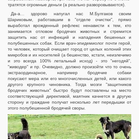
тратятся огромные деньги (а реально разворовываются).
Да-а… здорово напугал нас М.Булгаков своим
Шариковым, работавшим в "отделе очистки", прямо
выработал врожденный рефлекс ненависти к тем, кто
занимается отловом бродячих животных и стремится
защитить нас от инфекций и нападения бешенных и
полубешенных собак. Если врач-эпидемиолог почти герой,
то человек, который очищает город от целых колоний этих
микробов и их носителей (а бешенство, кстати, неизлечимо
и это всегда 100% летальный исход) - это "негодяй",
"живодер" и пр. Очевидно, должно произойти что то очень
экстраординарное, например бродячие собаки
покусают мера или его многочисленных детей, или какого
другого крупного чиновника. Тогда мозги "защитников
бродячих животных" быстро будут поставлены на место
соответствующей директивой, маятник качнется в другую
сторону и граждане получат несколько лет передышки от
этого полубешенной бродячей своры.