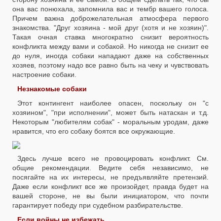
она вас понюхала, запомнила вас и тембр вашего голоса.
Причем важна доброжелательная атмосфера первого
знакомства. "Друг хозяина - мой друг (хотя и не хозяин)".
Такая очная ставка многократно снизит вероятность
конфликта между вами и собакой. Но никогда не снизит ее
до нуля, иногда собаки нападают даже на собственных
хозяев, поэтому надо все равно быть на чеку и чувствовать
настроение собаки.
Незнакомые собаки
Этот контингент наиболее опасен, поскольку он "с
хозяином", "при исполнении", может быть натаскан и т.д.
Некоторым "любителям собак" - моральным уродам, даже
нравится, что его собаку боятся все окружающие.
Здесь лучше всего не провоцировать конфликт. См.
общие рекомендации. Ведите себя независимо, не
посягайте на их интересы, не предъявляйте претензий.
Даже если конфликт все же произойдет, правда будет на
вашей стороне, не вы были инициатором, что почти
гарантирует победу при судебном разбирательстве.
Если войны не избежать