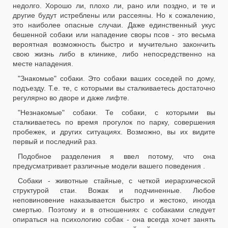
недолго. Хорошо ли, плохо ли, рано или поздно, и те и
другие будут истреблены или рассеяны. Но к сожалению,
это наиболее опасные случаи. Даже единственный укус
бешенной собаки или нападение своры псов - это весьма
вероятная возможность быстро и мучительно закончить
свою жизнь либо в клинике, либо непосредственно на
месте нападения.
"Знакомые" собаки. Это собаки ваших соседей по дому,
подъезду. Т.е. те, с которыми вы сталкиваетесь достаточно
регулярно во дворе и даже лифте.
"Незнакомые" собаки. Те собаки, с которыми вы
сталкиваетесь по время прогулок по парку, совершения
пробежек, и других ситуациях. Возможно, вы их видите
первый и последний раз.
Подобное разделения я ввел потому, что она
предусматривает различные модели вашего поведения .
Собаки - животные стайные, с четкой иерархической
структурой стаи. Вожак и подчиненные. Любое
неповиновение наказывается быстро и жестоко, иногда
смертью. Поэтому и в отношениях с собаками следует
опираться на психологию собак - она всегда хочет занять