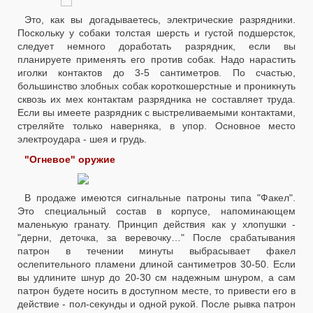
Это, как вы догадываетесь, электрические разрядники.
Поскольку у собаки толстая шерсть и густой подшерсток,
следует немного доработать разрядник, если вы
планируете применять его против собак. Надо нарастить
иголки контактов до 3-5 сантиметров. По счастью,
большинство злобных собак короткошерстные и проникнуть
сквозь их мех контактам разрядника не составляет труда.
Если вы имеете разрядник с выстреливаемыми контактами,
стреляйте только наверняка, в упор. Основное место
электроудара - шея и грудь.
"Огневое" оружие
В продаже имеются сигнальные патроны типа "Факел".
Это специальный состав в корпусе, напоминающем
маленькую гранату. Принцип действия как у хлопушки -
"дерни, деточка, за веревочку…" После срабатывания
патрон в течении минуты выбрасывает факел
ослепительного пламени длиной сантиметров 30-50. Если
вы удлините шнур до 20-30 см надежным шнуром, а сам
патрон будете носить в доступном месте, то привести его в
действие - пол-секунды и одной рукой. После рывка патрон