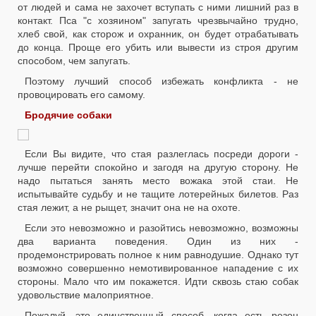
от людей и сама не захочет вступать с ними лишний раз в
контакт. Пса "с хозяином" запугать чрезвычайно трудно,
хлеб свой, как сторож и охранник, он будет отрабатывать
до конца. Проще его убить или вывести из строя другим
способом, чем запугать.
Поэтому лучший способ избежать конфликта - не
провоцировать его самому.
Бродячие собаки
Если Вы видите, что стая разлеглась посреди дороги -
лучше перейти спокойно и загодя на другую сторону. Не
надо пытаться занять место вожака этой стаи. Не
испытывайте судьбу и не тащите лотерейных билетов. Раз
стая лежит, а не рыщет, значит она не на охоте.
Если это невозможно и разойтись невозможно, возможны
два варианта поведения. Один из них -
продемонстрировать полное к ним равнодушие. Однако тут
возможно совершенно немотивированное нападение с их
стороны. Мало что им покажется. Идти сквозь стаю собак
удовольствие малоприятное.
Пожалуй, это единственный способ, когда есть резон