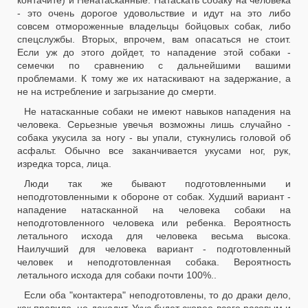
контачите) и Ненатасканные. Натаскать собаку на человека
- это очень дорогое удовольствие и идут на это либо
совсем отмороженные владельцы бойцовых собак, либо
спецслужбы. Вторых, впрочем, вам опасаться не стоит.
Если уж до этого дойдет, то нападение этой собаки -
семечки по сравнению с дальнейшими вашими
проблемами. К тому же их натаскивают на задержание, а
не на истребление и загрызание до смерти.
Не натасканные собаки не имеют навыков нападения на
человека. Серьезные увечья возможны лишь случайно -
собака укусила за ногу - вы упали, стукнулись головой об
асфальт. Обычно все заканчивается укусами ног, рук,
изредка торса, лица.
Люди так же бывают подготовленными и
неподготовленными к обороне от собак. Худший вариант -
нападение натасканной на человека собаки на
неподготовленного человека или ребенка. Вероятность
летального исхода для человека весьма высока.
Наилучший для человека вариант - подготовленный
человек и неподготовленная собака. Вероятность
летального исхода для собаки почти 100%..
Если оба "контактера" неподготовлены, то до драки дело,