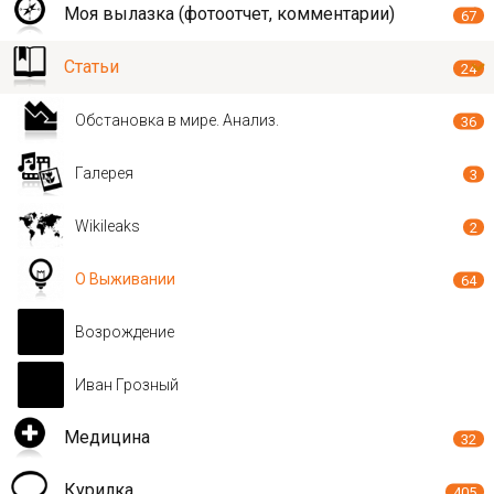
Моя вылазка (фотоотчет, комментарии)
67
Статьи
24
Обстановка в мире. Анализ.
36
Галерея
3
Wikileaks
2
О Выживании
64
Возрождение
Иван Грозный
Медицина
32
Курилка
405