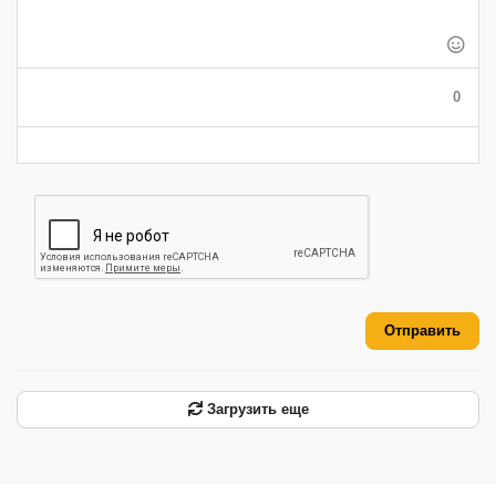
-
-
-
-
-
-
-
-
-
-
-
-
-
-
-
0
-
-
-
-
-
-
Отправить
Загрузить еще