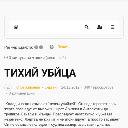
+
–
Печать
Размер шрифта:
1 минута на чтение
(слов - 294)
ТИХИЙ УБЙЦА
О Выживании
Сергей
14.12.2012
3407 просмотров
0 комментарий
Холод иногда называют “тихим убийцей”. Он подстерегает свох
жертв повсюду: от высоких широт Арктики и Антарктики до
тропиков Сахары и Уганды. Преследует неотступно и убивает
незаметно. Жертва не кричит и не агонизирует, а просто засыпает.
Он не оставляет следов – судмедэкспертиза ставит диагноз: