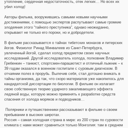
утопление, сердечная недостаточность, отек легких… Но всех их
убил холод!
Авторы фильма, вооружившись самыми новыми научными
достижениями, с помощью экспертов распутывают самые громкие
злодеяния этого “тайного преступника”, однако неожиданно,
открывают не только его пороки, но и добродетели.
В фильме рассказывается о тайнах тибетских монахов и питерских
йогов. Физиолог Ринад Минвалеев из Санкт-Петербурга,
увлеченный йогой, сделал холод предметом своих научных
исследований. Другой исследователь холода, полковник Владимир
Гребенкин – танкист, спортсмен-парашютист и отличный лыжник – к
39 годам оказался в военном госпитале с суровым диагнозом. В
отчаянии полез в прорубь. Вылечив себя, стал дотошно вникать в
тайны организма, да так, что скоро материалов уже накопилось для
кандидатской диссертации по биологии. В фильме он излагает
свою собственную теорию ударного закаливающего эффекта
ледяной воды, которую можно применять к разработке средств
спасения от холода моряков и подводников…
Полярники и путешественники рассказывают в фильме о своем
пребывании в высоких широтах.
Россия – самая холодная страна в мире: из 200 стран по суровости
климата с нами может сравниться только Монголия: там в среднем