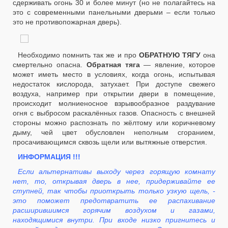
сдерживать огонь 30 и более минут (но не полагайтесь на
это с современными панельными дверьми – если только
это не противопожарная дверь).
Необходимо помнить так же и про
ОБРАТНУЮ ТЯГУ
она
смертельно опасна.
Обратная тяга
— явление, которое
может иметь место в условиях, когда огонь, испытывая
недостаток кислорода, затухает. При доступе свежего
воздуха, например при открытии двери в помещение,
происходит молниеносное взрывообразное раздувание
огня с выбросом раскалённых газов. Опасность с внешней
стороны можно распознать по жёлтому или коричневому
дыму, чей цвет обусловлен неполным сгоранием,
просачивающимся сквозь щели или вытяжные отверстия.
ИНФОРМАЦИЯ !!!
Если альтернативы выходу через горящую комнату
нет, то, открывая дверь в нее, придерживайте ее
ступней, так чтобы приоткрыть только узкую щель, -
это поможет предотвратить ее распахивание
расширившимся горячим воздухом и газами,
находящимися внутри. При входе низко пригнитесь и