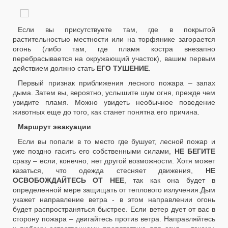
Если вы присутствуете там, где в покрытой
растительностью местности или на торфянике загорается
огонь (либо там, где пламя костра внезапно
перебрасывается на окружающий участок), вашим первым
действием должно стать
ЕГО ТУШЕНИЕ
.
Первый признак приближения лесного пожара – запах
дыма. Затем вы, вероятно, услышите шум огня, прежде чем
увидите пламя. Можно увидеть необычное поведение
животных еще до того, как станет понятна его причина.
Маршрут эвакуации
Если вы попали в то место где бушует, лесной пожар и
уже поздно гасить его собственными силами,
НЕ БЕГИТЕ
сразу – если, конечно, нет другой возможности. Хотя может
казаться, что одежда стесняет движения,
НЕ
ОСВОБОЖДАЙТЕСЬ ОТ НЕЕ
, так как она будет в
определенной мере защищать от теплового излучения.Дым
укажет направление ветра - в этом направлении огонь
будет распространяться быстрее. Если ветер дует от вас в
сторону пожара – двигайтесь против ветра. Направляйтесь