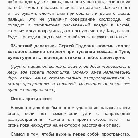
себе на одежду или ткань, если они у вас есть, накиньте их
на себя вместе с насыпанной на них землей. Закройте рот
и нос руками, сложенными пригоршней, и дышите сквозь
пальцы. Это не увеличит содержание кислорода, но
охладит и отфильтрует раскаленный воздух и искры,
которые могут повредить дыхательную систему. Когда огонь
будет проходить над вами, старайтесь задержать дыхание.
38-летний десантник Сергей Падерин, восемь коллег
которого заживо сгорели при тушении пожара в Туве,
сумел уцелеть, переждав стихию в небольшой луже.
(Группа парашютистов-спасателей десантировалась в
лесу, где горела подстилка. Однако из-за налетевшей
бури огонь начал стремительно распространяться, и
пожар превратился в верховой, мгновенно отрезав все
пути к отступлению.)
Огонь против огня
Возможно для борьбы с огнем удастся использовать сам
огонь, если нет возможности уйти с направления
распространения пламени или пройти сквозь него – но
огонь пока находится на некотором расстоянии от вас.
Смысл в том, чтобы выжечь перед собой пространство,