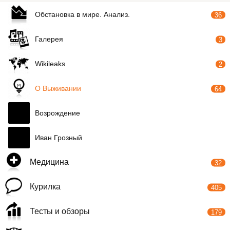
Обстановка в мире. Анализ.
36
Галерея
3
Wikileaks
2
О Выживании
64
Возрождение
Иван Грозный
Медицина
32
Курилка
405
Тесты и обзоры
179