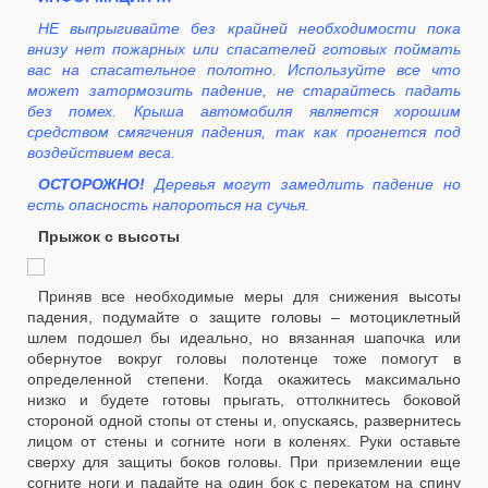
НЕ выпрыгивайте без крайней необходимости пока
внизу нет пожарных или спасателей готовых поймать
вас на спасательное полотно. Используйте все что
может затормозить падение, не старайтесь падать
без помех. Крыша автомобиля является хорошим
средством смягчения падения, так как прогнется под
воздействием веса.
ОСТОРОЖНО!
Деревья могут замедлить падение но
есть опасность напороться на сучья.
Прыжок с высоты
Приняв все необходимые меры для снижения высоты
падения, подумайте о защите головы – мотоциклетный
шлем подошел бы идеально, но вязанная шапочка или
обернутое вокруг головы полотенце тоже помогут в
определенной степени. Когда окажитесь максимально
низко и будете готовы прыгать, оттолкнитесь боковой
стороной одной стопы от стены и, опускаясь, развернитесь
лицом от стены и согните ноги в коленях. Руки оставьте
сверху для защиты боков головы. При приземлении еще
согните ноги и падайте на один бок с перекатом на спину