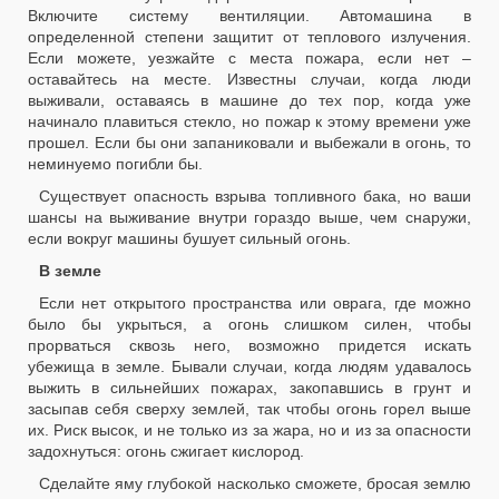
Включите систему вентиляции. Автомашина в
определенной степени защитит от теплового излучения.
Если можете, уезжайте с места пожара, если нет –
оставайтесь на месте. Известны случаи, когда люди
выживали, оставаясь в машине до тех пор, когда уже
начинало плавиться стекло, но пожар к этому времени уже
прошел. Если бы они запаниковали и выбежали в огонь, то
неминуемо погибли бы.
Существует опасность взрыва топливного бака, но ваши
шансы на выживание внутри гораздо выше, чем снаружи,
если вокруг машины бушует сильный огонь.
В земле
Если нет открытого пространства или оврага, где можно
было бы укрыться, а огонь слишком силен, чтобы
прорваться сквозь него, возможно придется искать
убежища в земле. Бывали случаи, когда людям удавалось
выжить в сильнейших пожарах, закопавшись в грунт и
засыпав себя сверху землей, так чтобы огонь горел выше
их. Риск высок, и не только из за жара, но и из за опасности
задохнуться: огонь сжигает кислород.
Сделайте яму глубокой насколько сможете, бросая землю