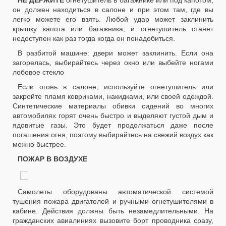
НЕ ДЕРЖИТЕ
огнетушитель в багажнике или под капотом,
он должен находиться в салоне и при этом там, где вы
легко можете его взять. Любой удар может заклинить
крышку капота или багажника, и огнетушитель станет
недоступен как раз тогда когда он понадобиться.
В разбитой машине: двери может заклинить. Если она
загорелась, выбирайтесь через окно или выбейте ногами
лобовое стекло
Если огонь в салоне; используйте огнетушитель или
закройте пламя ковриками, накидками, или своей одеждой.
Синтетические материалы обивки сидений во многих
автомобилях горят очень быстро и выделяют густой дым и
ядовитые газы. Это будет продолжаться даже после
погашения огня, поэтому выбирайтесь на свежий воздух как
можно быстрее.
ПОЖАР В ВОЗДУХЕ
Самолеты оборудованы автоматической системой
тушения пожара двигателей и ручными огнетушителями в
кабине. Действия должны быть незамедлительными. На
гражданских авиалиниях вызовите борт проводника сразу,