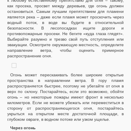
к любому естественному препятствию для огня – такому,
как просека, просвет между деревьев, где огонь должен
остановиться. Самым лучшим препятствием для пламени
является река – даже если пламя может проскочить через
водный поток, в воде вы будите в относительной
безопасности. В лесопосадках ищите дороги и
противопожарные просеки. Не бегите «куда глаза глядят».
Выбирайте разумно и трезво свой путь отступления или
эвакуации. Осмотрите окружающую местность, определите
направление ветра, чтобы оценить примерное
распространение огня.
Огонь может перескакивать более широкие открытые
пространства в направлении ветра. В гору пламя
распространяется быстрее, поэтому не убегайте от огня в
верх по склону. Постарайтесь, если это возможно, обойти
огонь – но некоторые пожары имеют фронт в несколько
километров. Если не можете убежать или переместиться в
сторону от распространяющегося огня, постарайтесь
укрыться на открытом месте достаточной площади, в
глубоком овраге, в водном потоке или узком ущелье.
Через огонь