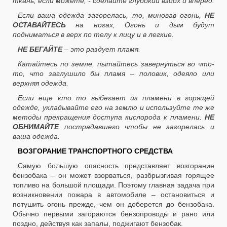
ткань, если можете, - сделайте глубокий вздох и вперед.
Если ваша одежда загорелась, то, миновав огонь,
НЕ
ОСТАВАЙТЕСЬ
на ногах, Огонь и дым будут
подниматься в верх по телу к лицу и в легкие.
НЕ БЕГАЙТЕ
– это раздует пламя.
Катайтесь по земле, пытайтесь завернуться во что-
то, что заглушило бы пламя – половик, одеяло или
верхняя одежда.
Если еще кто то выбегает из пламени в горящей
одежде, укладывайте его на землю и используйте те же
методы прекращения доступа кислорода к пламени.
НЕ
ОБНИМАЙТЕ
пострадавшего чтобы не загорелась и
ваша одежда.
ВОЗГОРАНИЕ ТРАНСПОРТНОГО СРЕДСТВА
Самую большую опасность представляет возгорание
бензобака – он может взорваться, разбрызгивая горящее
топливо на большой площади. Поэтому главная задача при
возникновении пожара в автомобиле – остановиться и
потушить огонь прежде, чем он доберется до бензобака.
Обычно первыми загораются бензопроводы и рано или
поздно, действуя как запалы, поджигают бензобак.