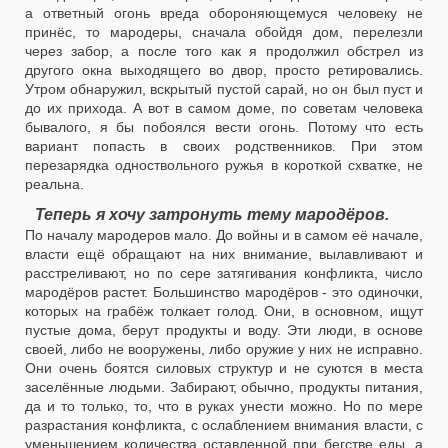
а ответный огонь вреда обороняющемуся человеку не
принёс, то мародеры, сначала обойдя дом, перелезли
через забор, а после того как я продолжил обстрел из
другого окна выходящего во двор, просто ретировались.
Утром обнаружил, вскрытый пустой сарай, но он был пуст и
до их прихода. А вот в самом доме, по советам человека
бывалого, я бы побоялся вести огонь. Потому что есть
вариант попасть в своих родственников. При этом
перезарядка одноствольного ружья в короткой схватке, не
реальна.
Теперь я хочу затронуть тему мародёров.
По началу мародеров мало. До войны и в самом её начале,
власти ещё обращают на них внимание, вылавливают и
расстреливают, но по сере затягивания конфликта, число
мародёров растет. Большинство мародёров - это одиночки,
которых на грабёж толкает голод. Они, в основном, ищут
пустые дома, берут продукты и воду. Эти люди, в основе
своей, либо не вооружены, либо оружие у них не исправно.
Они очень боятся силовых структур и не суются в места
заселённые людьми. Забирают, обычно, продукты питания,
да и то только, то, что в руках унести можно. Но по мере
разрастания конфликта, с ослаблением внимания власти, с
уменьшением количества оставленной при бегстве еды, а