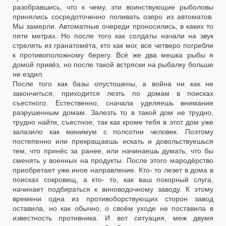
разобравшись, что к чему, эти воинствующие рыболовы
принялись сосредоточенно поливать озеро из автоматов.
Мы замерли. Автоматные очереди проносились, в каких то
пяти метрах. Но после того как солдаты начали на звук
стрелять из гранатомёта, кто как мог, все четверо погребли
к противоположному берегу. Всё же два мешка рыбы я
домой привёз, но после такой встряски на рыбалку больше
не ездил.
После того как базы опустошены, а война ни как не
закончиться, приходится лезть по домам в поисках
съестного. Естественно, сначала уделяешь внимание
разрушенным домам. Залезть то в такой дом не трудно,
трудно найти, съестное, так как кроме тебя в этот дом уже
залазило как минимум с полсотни человек. Поэтому
постепенно или прекращаешь искать и довольствуешься
тем, что принёс за ранее, или начинаешь думать, что бы
сменять у военных на продукты. После этого мародёрство
приобретает уже иное направление. Кто- то лезет в дома в
поисках сокровищ, а кто- то, как ваш покорный слуга,
начинает подбираться к виноводочному заводу. К этому
времени одна из противоборствующих сторон завод
оставила, но как обычно, о своём уходе не поставила в
известность противника. И вот ситуация, меж двумя