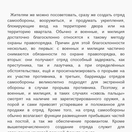
Жителям же можно посоветовать, сразу же создать отряд
самообороны, вооружиться, и продумать укрепления,
блокирующие вход на территорию двора или на
территорию квартала. Обычно и военные, и милиция
достаточно благосклонно относятся к такому методу
охраны правопорядка. Причин для этой благосклонности
несколько, во первых: с военных и милиции частично
снимаются обязанности по охране правопорядка, во
вторых: они получают отряд способный задержать, как
преступника, так и лазутчика, а при определённых
обстоятельствах, ещё и просигнализировать о прорыве на
их участке противника, в третьих, баррикады отрядов
самообороны великолепно подходят для экстренной
обороны в случаи прорыва противника. Поэтому, и
военные, и милиция, в таких случаях «сквозь пальцы»
смотрят на наличие не зарегистрированного оружия, а
порой и сами привозят устаревшее и поломанное для
продажи в отряд. Кроме того, на отряд самообороны
обычно возлагают функции размещения прибывших частей
на постой, а так же обеспечение провиантом. Кроме
вышеперечисленного создание отряда служит для