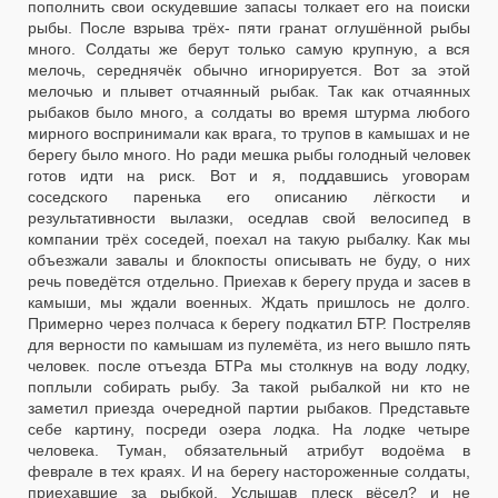
пополнить свои оскудевшие запасы толкает его на поиски
рыбы. После взрыва трёх- пяти гранат оглушённой рыбы
много. Солдаты же берут только самую крупную, а вся
мелочь, середнячёк обычно игнорируется. Вот за этой
мелочью и плывет отчаянный рыбак. Так как отчаянных
рыбаков было много, а солдаты во время штурма любого
мирного воспринимали как врага, то трупов в камышах и не
берегу было много. Но ради мешка рыбы голодный человек
готов идти на риск. Вот и я, поддавшись уговорам
соседского паренька его описанию лёгкости и
результативности вылазки, оседлав свой велосипед в
компании трёх соседей, поехал на такую рыбалку. Как мы
объезжали завалы и блокпосты описывать не буду, о них
речь поведётся отдельно. Приехав к берегу пруда и засев в
камыши, мы ждали военных. Ждать пришлось не долго.
Примерно через полчаса к берегу подкатил БТР. Постреляв
для верности по камышам из пулемёта, из него вышло пять
человек. после отъезда БТРа мы столкнув на воду лодку,
поплыли собирать рыбу. За такой рыбалкой ни кто не
заметил приезда очередной партии рыбаков. Представьте
себе картину, посреди озера лодка. На лодке четыре
человека. Туман, обязательный атрибут водоёма в
феврале в тех краях. И на берегу настороженные солдаты,
приехавшие за рыбкой. Услышав плеск вёсел? и не