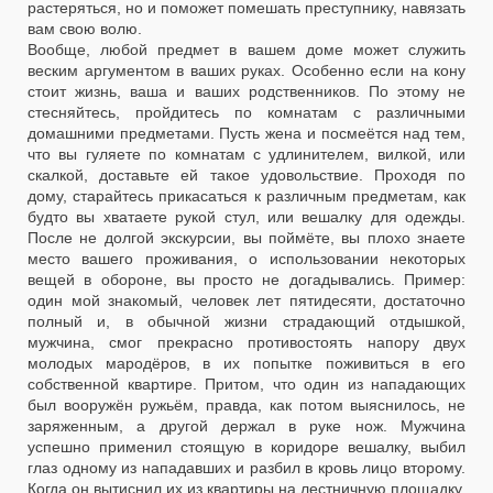
растеряться, но и поможет помешать преступнику, навязать
вам свою волю.
Вообще, любой предмет в вашем доме может служить
веским аргументом в ваших руках. Особенно если на кону
стоит жизнь, ваша и ваших родственников. По этому не
стесняйтесь, пройдитесь по комнатам с различными
домашними предметами. Пусть жена и посмеётся над тем,
что вы гуляете по комнатам с удлинителем, вилкой, или
скалкой, доставьте ей такое удовольствие. Проходя по
дому, старайтесь прикасаться к различным предметам, как
будто вы хватаете рукой стул, или вешалку для одежды.
После не долгой экскурсии, вы поймёте, вы плохо знаете
место вашего проживания, о использовании некоторых
вещей в обороне, вы просто не догадывались. Пример:
один мой знакомый, человек лет пятидесяти, достаточно
полный и, в обычной жизни страдающий отдышкой,
мужчина, смог прекрасно противостоять напору двух
молодых мародёров, в их попытке поживиться в его
собственной квартире. Притом, что один из нападающих
был вооружён ружьём, правда, как потом выяснилось, не
заряженным, а другой держал в руке нож. Мужчина
успешно применил стоящую в коридоре вешалку, выбил
глаз одному из нападавших и разбил в кровь лицо второму.
Когда он вытиснил их из квартиры на лестничную площадку,