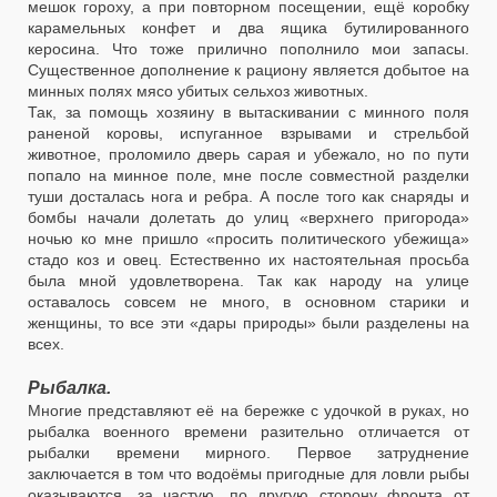
мешок гороху, а при повторном посещении, ещё коробку
карамельных конфет и два ящика бутилированного
керосина. Что тоже прилично пополнило мои запасы.
Существенное дополнение к рациону является добытое на
минных полях мясо убитых сельхоз животных.
Так, за помощь хозяину в вытаскивании с минного поля
раненой коровы, испуганное взрывами и стрельбой
животное, проломило дверь сарая и убежало, но по пути
попало на минное поле, мне после совместной разделки
туши досталась нога и ребра. А после того как снаряды и
бомбы начали долетать до улиц «верхнего пригорода»
ночью ко мне пришло «просить политического убежища»
стадо коз и овец. Естественно их настоятельная просьба
была мной удовлетворена. Так как народу на улице
оставалось совсем не много, в основном старики и
женщины, то все эти «дары природы» были разделены на
всех.
Рыбалка.
Многие представляют её на бережке с удочкой в руках, но
рыбалка военного времени разительно отличается от
рыбалки времени мирного. Первое затруднение
заключается в том что водоёмы пригодные для ловли рыбы
оказываются, за частую, по другую сторону фронта от