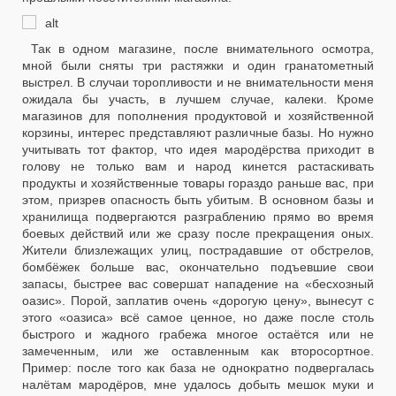
Так в одном магазине, после внимательного осмотра,
мной были сняты три растяжки и один гранатометный
выстрел. В случаи торопливости и не внимательности меня
ожидала бы участь, в лучшем случае, калеки. Кроме
магазинов для пополнения продуктовой и хозяйственной
корзины, интерес представляют различные базы. Но нужно
учитывать тот фактор, что идея мародёрства приходит в
голову не только вам и народ кинется растаскивать
продукты и хозяйственные товары гораздо раньше вас, при
этом, призрев опасность быть убитым. В основном базы и
хранилища подвергаются разграблению прямо во время
боевых действий или же сразу после прекращения оных.
Жители близлежащих улиц, пострадавшие от обстрелов,
бомбёжек больше вас, окончательно подъевшие свои
запасы, быстрее вас совершат нападение на «бесхозный
оазис». Порой, заплатив очень «дорогую цену», вынесут с
этого «оазиса» всё самое ценное, но даже после столь
быстрого и жадного грабежа многое остаётся или не
замеченным, или же оставленным как второсортное.
Пример: после того как база не однократно подвергалась
налётам мародёров, мне удалось добыть мешок муки и