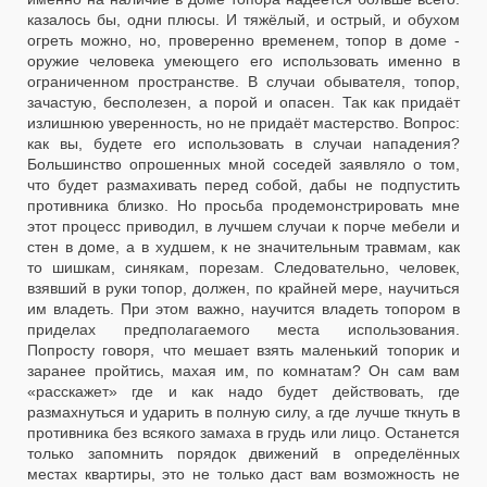
казалось бы, одни плюсы. И тяжёлый, и острый, и обухом
огреть можно, но, проверенно временем, топор в доме -
оружие человека умеющего его использовать именно в
ограниченном пространстве. В случаи обывателя, топор,
зачастую, бесполезен, а порой и опасен. Так как придаёт
излишнюю уверенность, но не придаёт мастерство. Вопрос:
как вы, будете его использовать в случаи нападения?
Большинство опрошенных мной соседей заявляло о том,
что будет размахивать перед собой, дабы не подпустить
противника близко. Но просьба продемонстрировать мне
этот процесс приводил, в лучшем случаи к порче мебели и
стен в доме, а в худшем, к не значительным травмам, как
то шишкам, синякам, порезам. Следовательно, человек,
взявший в руки топор, должен, по крайней мере, научиться
им владеть. При этом важно, научится владеть топором в
приделах предполагаемого места использования.
Попросту говоря, что мешает взять маленький топорик и
заранее пройтись, махая им, по комнатам? Он сам вам
«расскажет» где и как надо будет действовать, где
размахнуться и ударить в полную силу, а где лучше ткнуть в
противника без всякого замаха в грудь или лицо. Останется
только запомнить порядок движений в определённых
местах квартиры, это не только даст вам возможность не