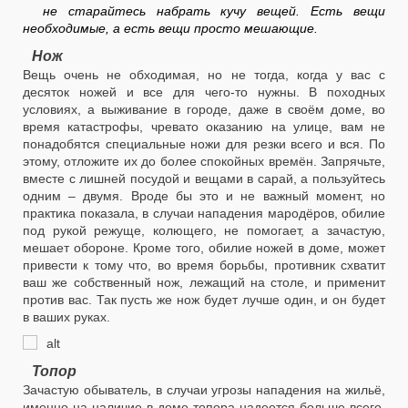
не старайтесь набрать кучу вещей. Есть вещи
необходимые, а есть вещи просто мешающие.
Нож
Вещь очень не обходимая, но не тогда, когда у вас с
десяток ножей и все для чего-то нужны. В походных
условиях, а выживание в городе, даже в своём доме, во
время катастрофы, чревато оказанию на улице, вам не
понадобятся специальные ножи для резки всего и вся. По
этому, отложите их до более спокойных времён. Запрячьте,
вместе с лишней посудой и вещами в сарай, а пользуйтесь
одним – двумя. Вроде бы это и не важный момент, но
практика показала, в случаи нападения мародёров, обилие
под рукой режуще, колющего, не помогает, а зачастую,
мешает обороне. Кроме того, обилие ножей в доме, может
привести к тому что, во время борьбы, противник схватит
ваш же собственный нож, лежащий на столе, и применит
против вас. Так пусть же нож будет лучше один, и он будет
в ваших руках.
Топор
Зачастую обыватель, в случаи угрозы нападения на жильё,
именно на наличие в доме топора надеется больше всего.