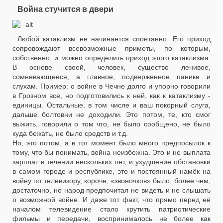
Война стучится в двери
Любой катаклизм не начинается спонтанно. Его приход
сопровождают всевозможные приметы, по которым,
собственно, и можно определить приход этого катаклизма.
В основе своей, человек, существо ленивое,
сомневающееся, а главное, подверженное панике и
слухам. Пример: о войне в Чечне долго и упорно говорили
в Грозном все, но подготовились к ней, как к катаклизму -
единицы. Остальные, в том числе и ваш покорный слуга,
дальше болтовни не доходили. Это потом, те, кто смог
выжить, говорили о том что, не было сообщено, не было
куда бежать, не было средств и т.д.
Но, это потом, а в тот момент было много предпосылок к
тому, что бы понимать, война неизбежна. Это и не выплата
зарплат в течении нескольких лет, и ухудшение обстановки
в самом городе и республике, это и постоянный намёк на
войну по телевизору, короче, «звоночков» было, более чем,
достаточно, но народ предпочитал не видеть и не слышать
о возможной войне. И даже тот факт, что прямо перед её
началом телевидение стало крутить патриотические
фильмы и передачи, воспринималось не более как