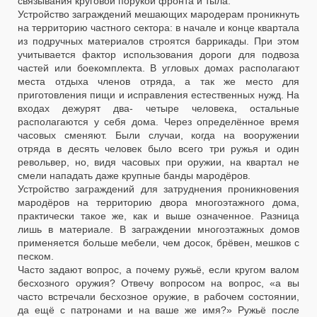
связывания круговой порукой фронта и тыла.
Устройство заграждений мешающих мародерам проникнуть
на территорию частного сектора: в начале и конце квартала
из подручных материалов строятся баррикады. При этом
учитывается фактор использования дороги для подвоза
частей или боекомплекта. В угловых домах располагают
места отдыха членов отряда, а так же место для
приготовления пищи и исправления естественных нужд. На
входах дежурят два- четыре человека, остальные
располагаются у себя дома. Через определённое время
часовых сменяют. Были случаи, когда на вооружении
отряда в десять человек было всего три ружья и один
револьвер, но, видя часовых при оружии, на квартал не
смели нападать даже крупные банды мародёров.
Устройство заграждений для затруднения проникновения
мародёров на территорию двора многоэтажного дома,
практически такое же, как и выше означенное. Разница
лишь в материале. В заграждении многоэтажных домов
применяется больше мебели, чем досок, брёвен, мешков с
песком.
Часто задают вопрос, а почему ружьё, если кругом валом
бесхозного оружия? Отвечу вопросом на вопрос, «а вы
часто встречали бесхозное оружие, в рабочем состоянии,
да ещё с патронами и на ваше же имя?» Ружьё после