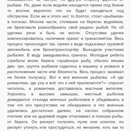
рыбака. Но, даже если водоём находится прямо под боком
то вполне вероятно что он будет находиться под
обстрелом. Если же и этого нет, то боятся, стоит «рыбаков»
в погонах. Многие части, стоявшие на берегах водоёмов,
не брезговали разнообразить свой рацион рыбой. Но об
удочках речи и быть не могло. Отсутствие удочек
компенсировалось наличием гранат и гранатомётов. Весь
процесс происходил так, прямо к воде подъезжал грузовой
автомобиль или бронетранспортёр. Выходили участники
рыбалки. В воду закидывались гранаты. Молодые ребята
сгребали возле берега глушённую рыбу, обычно мешка
два- три, группа рыбаков садилось в машину и уезжало в
расположение части или блокпоста. Весь процесс занимал
не более получасу. Вот и вся военная рыбалка. «А где
романтика, где уха и всё что к ней прилагается?»- спросит
читатель, а романтика доставалась мастным жителям.
Хоронясь в высоких камышах, местный рыболов
дожидается отъезда военных рыболовов и убедившись в
том что его присутствие не обнаружено и что военные
удалились достаточно далеко, на наспех собранном
плотике или на дырявой лодке отчаливает, в поисках рыбы,
от берега. Он рискует получить пулю или осколок, он
рискует утонуть или простудиться, но желание, хоть как то