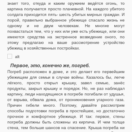
знает того, откуда и каким оружием ведётся огонь, то
картина получается просто плачевной. На каждого убитого
солдата приходится пять- шесть убитых мирных граждан. И
порой, правильно выбранное убежище спасало жизнь не
одному и не двум человекам. Не многие могут
похвастаться тем, что у них или уже есть убежище, или они
имеются средства на экстренное возведение оного, по
этому предлагаю на ваше рассмотрение устройство
убежищ в хозяйственных постройках.
Первое, это, конечно же, погреб.
Погреб расположен в доме, и это делает его первейшим
убежищем для семьи в случае войны. Казалось бы, легче
лёгкого, просто открыл крышку, завел семью, занёс
продукты, закрыл крышку и порядок. Но, не раз наблюдал
картину, люди находящиеся в погребе погибали от удушья,
от взрыва, обвала дома, от проникновения угарного газа.
Причин гибели много. Поэтому, давайте рассмотрим
способы подготовки погреба в простейшее, но достаточно
прочное и комфортное убежище. И так: первое, стены
погреба должны быть сложены из кирпича. И чем толще
стена, тем больше шансов на спасение. Крыша погреба ни