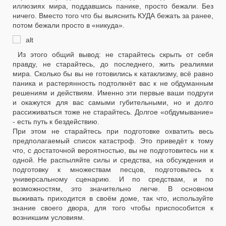
иллюзиях мира, поддавшись панике, просто бежали. Без
ничего. Вместо того что бы выяснить КУДА бежать за ранее,
потом бежали просто в «никуда».
Из этого общий вывод: не старайтесь скрыть от себя
правду, не старайтесь, до последнего, жить реалиями
мира. Сколько бы вы не готовились к катаклизму, всё равно
паника и растерянность подтолкнёт вас к не обдуманным
решениям и действиям. Именно эти первые ваши подруги
и окажутся для вас самыми губительными, но и долго
рассиживаться тоже не старайтесь. Долгое «обдумывание»
- есть путь к бездействию.
При этом не старайтесь при подготовке охватить весь
предполагаемый список катастроф. Это приведёт к тому
что, с достаточной вероятностью, вы не подготовитесь ни к
одной. Не распыляйте силы и средства, на обсуждения и
подготовку к множествам песцов, подготовьтесь к
универсальному сценарию. И по средствам, и по
возможностям, это значительно легче. В основном
выживать приходится в своём доме, так что, используйте
знание своего двора, для того чтобы приспособится к
возникшим условиям.