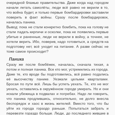
очередной блажью правительства. Даже когда над городом
начали летать самолёты, люди всё равно не верили в то,
что война будет, и только первые бомбардировки заставили
поверить в факт войны. Сразу после бомбардировок,
началась паника.
Вывод: пока не стали конкретно бомбить, пока на голову не
стали падать кирпичи и осколки, пока не появились первые
убитые и раненные, люди не верили в войну, а точнее, не
хотели верить. Ибо, поверив, надо готовиться, а средств на
подготовку нет, всё уходит на питание. А разве сейчас не
тоже самое происходит?
Паника
Сразу же после бомбёжек, началась, сначала тихая, а
потом и полная паника. Все кто мог, устремились из города.
Даже те, кто вроде бы подготовились, всё равно подались
её высочеству панике. Уезжали целыми кварталами.
Бросая по пути всё. Лишь бы успеть уехать. Те, кто не мог
уехать, оставались в окружённом городе умирать. Но и они
искали убежища в подвалах и погребах. Надо ли говорить,
что паника продлившись, относительно, не долго внесла
беспорядок и хаос в жизнь жителей. Вместо того, что бы
уйти из города гораздо раньше. Попытаться забрать и
перевезти гораздо больше. Люди, до последнего жившие в