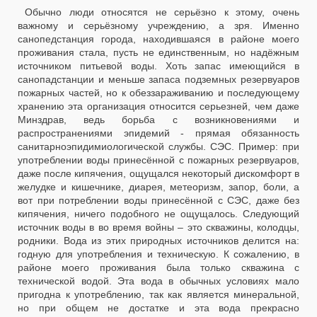
Обычно люди относятся не серьёзно к этому, очень
важному и серьёзному учреждению, а зря. Именно
санопедстанция города, находившаяся в районе моего
проживания стала, пусть не единственным, но надёжным
источником питьевой воды. Хоть запас имеющийся в
санопадстанции и меньше запаса подземных резервуаров
пожарных частей, но к обеззараживанию и последующему
хранению эта организация относится серьезней, чем даже
Минздрав, ведь борьба с возникновениями и
распространениями эпидемий - прямая обязанность
санитарноэпидимиологической службы. СЭС. Пример: при
употреблении воды принесённой с пожарных резервуаров,
даже после кипячения, ощущался некоторый дискомфорт в
желудке и кишечнике, диарея, метеоризм, запор, боли, а
вот при потреблении воды принесённой с СЭС, даже без
кипячения, ничего подобного не ощущалось. Следующий
источник воды в во время войны – это скважины, колодцы,
родники. Вода из этих природных источников делится на:
годную для употребления и техническую. К сожалению, в
районе моего проживания была только скважина с
технической водой. Эта вода в обычных условиях мало
пригодна к употреблению, так как является минеральной,
но при общем не достатке и эта вода прекрасно