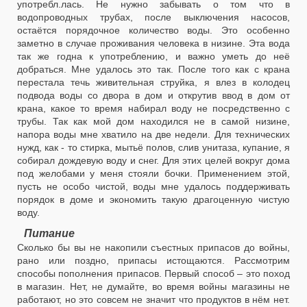
употребл.лась. Не нужно забывать о том что в
водопроводных трубах, после выключения насосов,
остаётся порядочное количество воды. Это особенно
заметно в случае проживания человека в низине. Эта вода
так же годна к употреблению, и важно уметь до неё
добраться. Мне удалось это так. После того как с крана
перестала течь живительная струйка, я влез в колодец
подвода воды со двора в дом и открутив ввод в дом от
крана, какое то время набирал воду не посредственно с
трубы. Так как мой дом находился не в самой низине,
напора воды мне хватило на две недели. Для технических
нужд, как - то стирка, мытьё полов, слив унитаза, купание, я
собирал дождевую воду и снег. Для этих целей вокруг дома
под желобами у меня стояли бочки. Применением этой,
пусть не особо чистой, воды мне удалось поддерживать
порядок в доме и экономить такую драгоценную чистую
воду.
Питание
Сколько бы вы не накопили съестных припасов до войны,
рано или поздно, припасы истощаются. Рассмотрим
способы пополнения припасов. Первый способ – это поход
в магазин. Нет, не думайте, во время войны магазины не
работают, но это совсем не значит что продуктов в нём нет.