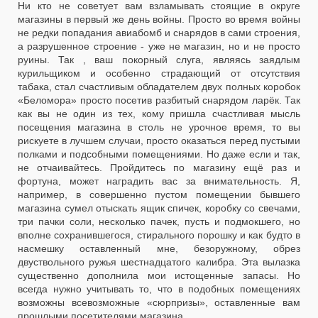
Ни кто не советует вам взламывать стоящие в округе
магазины в первый же день войны. Просто во время войны
не редки попадания авиабомб и снарядов в сами строения,
а разрушенное строение - уже не магазин, но и не просто
руины. Так , ваш покорный слуга, являясь заядлым
курильщиком и особенно страдающий от отсутствия
табака, стал счастливым обладателем двух полных коробок
«Беломора» просто посетив разбитый снарядом ларёк. Так
как вы не один из тех, кому пришла счастливая мысль
посещения магазина в столь не урочное время, то вы
рискуете в лучшем случаи, просто оказаться перед пустыми
полками и подсобными помещениями. Но даже если и так,
не отчаивайтесь. Пройдитесь по магазину ещё раз и
фортуна, может наградить вас за внимательность. Я,
например, в совершенно пустом помещении бывшего
магазина сумел отыскать ящик спичек, коробку со свечами,
три пачки соли, несколько пачек, пусть и подмокшего, но
вполне сохранившегося, стирального порошку и как будто в
насмешку оставленный мне, безоружному, обрез
двуствольного ружья шестнадцатого калибра. Эта вылазка
существенно дополнила мои истощенные запасы. Но
всегда нужно учитывать то, что в подобных помещениях
возможны всевозможные «сюрпризы», оставленные вам
прошлыми посетителями магазина.