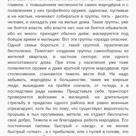
главное, с повышением численности самих мародёров и с
появлением у них трофейного оружия, одиночки, пугливые
и не наглые, начинают собираться в группы, пять - десять
человек, и нападать уже на жилые дома. Такие группы, уже
не боятся власти, ибо власти нет, они не боятся обывателя,
ибо их много, приходят обычно днём, маскируются под
бойцов армии и милицию. Вот эти группы гораздо опаснее.
Одной семье бороться с такой группой, практически
бесполезно. Помогает создание группы самообороны из
жителей квартала, в частном секторе, или одного
многоэтажного дома. При этом у населения уже тоже
появляется оружие и даже крупной группе мародёров, при
столкновении, становится тяжело вести бой. Не надо
забывать, мародёры в большинстве, такие же мирные
люди, вышедшие на грабёж сначала, от голода, а в
последствии ради наживы. Представьте себе, транспорт
проверяется войсками и милицией, на длительную
стрельбу в приделах одного района всё равно военные
отреагируют, хотя бы по тому, что существует вероятность
прорыва в тыл противника, жители, не отдают бесплатно
своё добро. Тяжела и не благодарна работа мародёра. Его
постоянная тактика: быстрый « наезд», и не менее
быстрый «откат» , а с прибытком, или с пулей в голове, это