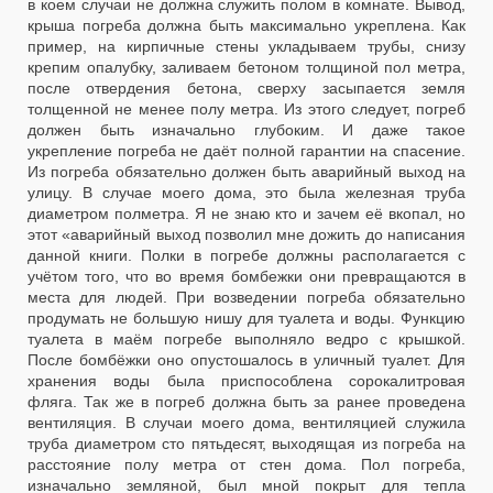
в коем случаи не должна служить полом в комнате. Вывод,
крыша погреба должна быть максимально укреплена. Как
пример, на кирпичные стены укладываем трубы, снизу
крепим опалубку, заливаем бетоном толщиной пол метра,
после отвердения бетона, сверху засыпается земля
толщенной не менее полу метра. Из этого следует, погреб
должен быть изначально глубоким. И даже такое
укрепление погреба не даёт полной гарантии на спасение.
Из погреба обязательно должен быть аварийный выход на
улицу. В случае моего дома, это была железная труба
диаметром полметра. Я не знаю кто и зачем её вкопал, но
этот «аварийный выход позволил мне дожить до написания
данной книги. Полки в погребе должны располагается с
учётом того, что во время бомбежки они превращаются в
места для людей. При возведении погреба обязательно
продумать не большую нишу для туалета и воды. Функцию
туалета в маём погребе выполняло ведро с крышкой.
После бомбёжки оно опустошалось в уличный туалет. Для
хранения воды была приспособлена сорокалитровая
фляга. Так же в погреб должна быть за ранее проведена
вентиляция. В случаи моего дома, вентиляцией служила
труба диаметром сто пятьдесят, выходящая из погреба на
расстояние полу метра от стен дома. Пол погреба,
изначально земляной, был мной покрыт для тепла