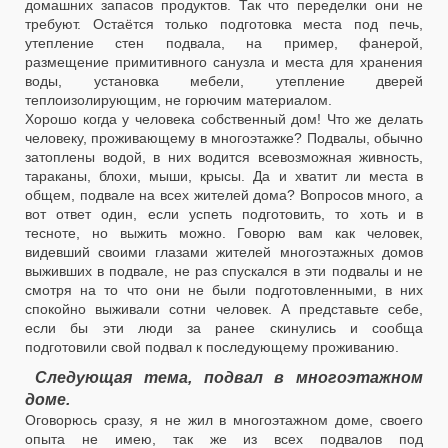
домашних запасов продуктов. Так что переделки они не
требуют. Остаётся только подготовка места под печь,
утепление стен подвала, на пример, фанерой,
размещение примитивного санузла и места для хранения
воды, установка мебели, утепление дверей
теплоизолирующим, не горючим материалом.
Хорошо когда у человека собственный дом! Что же делать
человеку, проживающему в многоэтажке? Подвалы, обычно
затоплены водой, в них водится всевозможная живность,
тараканы, блохи, мыши, крысы. Да и хватит ли места в
общем, подвале на всех жителей дома? Вопросов много, а
вот ответ один, если успеть подготовить, то хоть и в
тесноте, но выжить можно. Говорю вам как человек,
видевший своими глазами жителей многоэтажных домов
выживших в подвале, не раз спускался в эти подвалы и не
смотря на то что они не были подготовленными, в них
спокойно выживали сотни человек. А представьте себе,
если бы эти люди за ранее скинулись и сообща
подготовили свой подвал к последующему проживанию.
Следующая тема, подвал в многоэтажном
доме.
Оговорюсь сразу, я не жил в многоэтажном доме, своего
опыта не имею, так же из всех подвалов под