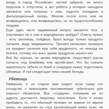
входа в город Российских частей забрали, не много
поругали и отпустили, а вот ребята у которых находили
автоматы или патроны к ним, надолго попадали в
фильтрационный лагерь. Многие после этого или не
возвращались, или возвращались, но не трудоспособными
людьми.
Ещё один часто задаваемый вопрос касается того, а
участвовал ли я сам в мародёрских рейдах? Отвечу прямо
- есть захочешь, пойдёшь. Брал всегда только продукты
питания, воду, медикаменты. Прошёл несколько проверок
на предмет наличия при себе краденного, но никогда не
боялся, потому что знал, кроме продуктов, ничего нет.
Всё бы хорошо, но кроме мародёров, существует угроза
попасть под бомбёжку или артобстрел. Что бы снизить
вероятность гибели от бомб и снарядов нужно подготовить
убежище. И так следующая тема нашей беседы.
Убежища
Наверное, я не открою вам секрет, если скажу что
соседство с воюющими противниками, губительно для
мирного обывателя. Все «подарки» попавшие не по
адресу, достаются мирному населению. Если к этому
прибавить то, что обычный человек не знаком со звуком
мины, не различит на слух пролетающей мимо пули, не