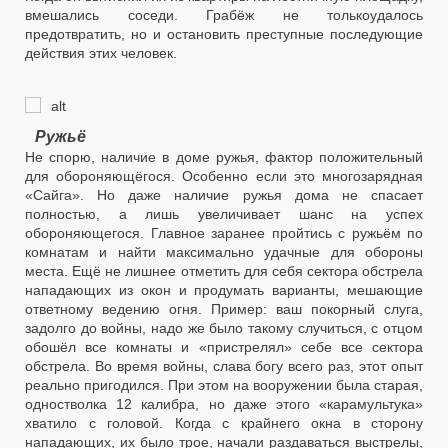
вмешались соседи. Грабёж не толькоудалось
предотвратить, но и остановить преступные последующие
действия этих человек.
Ружьё
Не спорю, наличие в доме ружья, фактор положительный
для обороняющёгося. Особенно если это многозарядная
«Сайга». Но даже наличие ружья дома не спасает
полностью, а лишь увеличивает шанс на успех
обороняющегося. Главное заранее пройтись с ружьём по
комнатам и найти максимально удачные для обороны
места. Ещё не лишнее отметить для себя сектора обстрела
нападающих из окон и продумать варианты, мешающие
ответному ведению огня. Пример: ваш покорный слуга,
задолго до войны, надо же было такому случиться, с отцом
обошёл все комнаты и «пристрелял» себе все сектора
обстрела. Во время войны, слава богу всего раз, этот опыт
реально пригодился. При этом на вооружении была старая,
одностволка 12 калибра, но даже этого «карамультука»
хватило с головой. Когда с крайнего окна в сторону
нападающих, их было трое, начали раздаваться выстрелы,