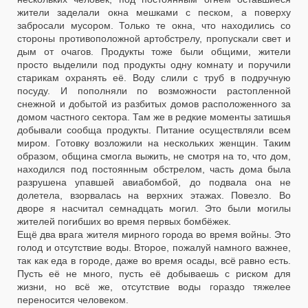
жители заделали окна мешками с песком, а поверху
забросали мусором. Только те окна, что находились со
стороны противоположной артобстрелу, пропускали свет и
дым от очагов. Продукты тоже были общими, жители
просто выделили под продукты одну комнату и поручили
старикам охранять её. Воду слили с труб в подручную
посуду. И пополняли по возможности растопленной
снежной и добытой из разбитых домов расположенного за
домом частного сектора. Там же в редкие моменты затишья
добывали сообща продукты. Питание осуществляли всем
миром. Готовку возложили на нескольких женщин. Таким
образом, община смогла выжить, не смотря на то, что дом,
находился под постоянным обстрелом, часть дома была
разрушена упавшей авиабомбой, до подвала она не
долетела, взорвалась на верхних этажах. Повезло. Во
дворе я насчитал семнадцать могил. Это были могилы
жителей погибших во время первых бомбёжек.
Ещё два врага жителя мирного города во время войны. Это
голод и отсутствие воды. Второе, пожалуй намного важнее,
так как еда в городе, даже во время осады, всё равно есть.
Пусть её не много, пусть её добываешь с риском для
жизни, но всё же, отсутствие воды гораздо тяжелее
переносится человеком.