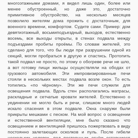
многоэтажными домами, я видел лишь один, более или
менее обустроенный, но даже это, достаточно
примитивное обустройство, на несколько месяцев
позволило жителям дома прожить с достаточным, для
военного времени, комфортом. Судите сами. Пример: дом
девятиэтажный, восьмиподъездный, выходов, естественно
восемь, все выходы открыты, в стенах подвала между
подъездами пробиты проёмы. По словам жителей, это
сделано для того, что бы люди при разрушении одной из
секций, могли пробраться в другую и спастись. Протопить
такой подвал не просто, по этому о обогреве речи не шло,
а вот готовку пищи жильцы осуществляли на ободах от
грузового автомобиля. Эти импровизированные печи
стояли в нескольких местах подвала возле окон. То есть
топились «по чёрному». Эти же печи служили для
освещения подвала. Вдоль стен располагались матрасы,
раскладные и сетчатые кровати жителей. Естественно о
уединении не могло быть и речи, слишком много людей
искало спасения в этом подвале. Окна снаружи были
прикрыты мешками с песком. На мой вопрос о освещении
и естественной вентиляции, мне было сказано что
освещением и вентиляцией пришлось пожертвовать в виду
постоянно залетающих осколков и пуль. После гибели
нескольких человек, под постоянным огнём оставшиеся