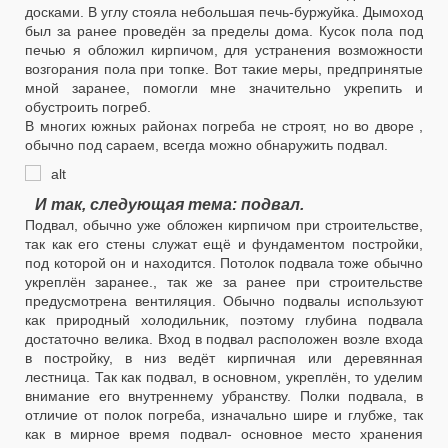
досками. В углу стояла небольшая печь-буржуйка. Дымоход
был за ранее проведён за пределы дома. Кусок пола под
печью я обложил кирпичом, для устранения возможности
возгорания пола при топке. Вот такие меры, предпринятые
мной заранее, помогли мне значительно укрепить и
обустроить погреб.
В многих южных районах погреба не строят, но во дворе ,
обычно под сараем, всегда можно обнаружить подвал.
И так, следующая тема: подвал.
Подвал, обычно уже обложен кирпичом при строительстве,
так как его стены служат ещё и фундаментом постройки,
под которой он и находится. Потолок подвала тоже обычно
укреплён заранее., так же за ранее при строительстве
предусмотрена вентиляция. Обычно подвалы используют
как природный холодильник, поэтому глубина подвала
достаточно велика. Вход в подвал расположен возле входа
в постройку, в низ ведёт кирпичная или деревянная
лестница. Так как подвал, в основном, укреплён, то уделим
внимание его внутреннему убранству. Полки подвала, в
отличие от полок погреба, изначально шире и глубже, так
как в мирное время подвал- основное место хранения