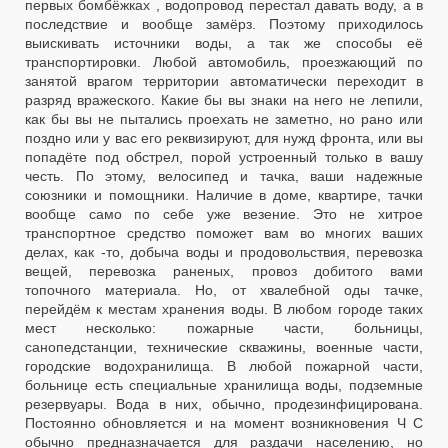
первых бомбёжках , водопровод перестал давать воду, а в
последствие и вообще замёрз. Поэтому приходилось
выискивать источники воды, а так же способы её
транспортировки. Любой автомобиль, проезжающий по
занятой врагом территории автоматически переходит в
разряд вражеского. Какие бы вы знаки на него не лепили,
как бы вы не пытались проехать не заметно, но рано или
поздно или у вас его реквизируют, для нужд фронта, или вы
попадёте под обстрел, порой устроенный только в вашу
честь. По этому, велосипед и тачка, ваши надежные
союзники и помощники. Наличие в доме, квартире, тачки
вообще само по себе уже везение. Это не хитрое
транспортное средство поможет вам во многих ваших
делах, как -то, добыча воды и продовольствия, перевозка
вещей, перевозка раненых, провоз добитого вами
топочного материала. Но, от хвалебной оды тачке,
перейдём к местам хранения воды. В любом городе таких
мест несколько: пожарные части, больницы,
санопедстанции, технические скважины, военные части,
городские водохранилища. В любой пожарной части,
больнице есть специальные хранилища воды, подземные
резервуары. Вода в них, обычно, продезинфицирована.
Постоянно обновляется и на момент возникновения Ч С
обычно предназначается для раздачи населению, но