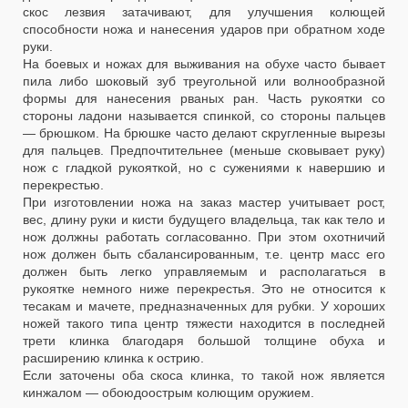
скос лезвия затачивают, для улучшения колющей
способности ножа и нанесения ударов при обратном ходе
руки.
На боевых и ножах для выживания на обухе часто бывает
пила либо шоковый зуб треугольной или волнообразной
формы для нанесения рваных ран. Часть рукоятки со
стороны ладони называется спинкой, со стороны пальцев
— брюшком. На брюшке часто делают скругленные вырезы
для пальцев. Предпочтительнее (меньше сковывает руку)
нож с гладкой рукояткой, но с сужениями к навершию и
перекрестью.
При изготовлении ножа на заказ мастер учитывает рост,
вес, длину руки и кисти будущего владельца, так как тело и
нож должны работать согласованно. При этом охотничий
нож должен быть сбалансированным, т.е. центр масс его
должен быть легко управляемым и располагаться в
рукоятке немного ниже перекрестья. Это не относится к
тесакам и мачете, предназначенных для рубки. У хороших
ножей такого типа центр тяжести находится в последней
трети клинка благодаря большой толщине обуха и
расширению клинка к острию.
Если заточены оба скоса клинка, то такой нож является
кинжалом — обоюдоострым колющим оружием.