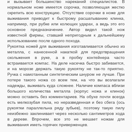
и вызывает большинство нареканий специалистов. В
нормальном ноже имеется сорочка, позволяющая жестко
скрепить всю конструкцию. Отсутствие сорочки в ноже для
выживания приводит к быстрому расшатыванию клинка,
например, при рубке или колющих ударах, а ведь это его
основное предназначение. Автор видел такой нож
известной фирмы, ставший непригодным к дальнейшему
использованию после одного похода.
Рукоятка ножей для выживания изготавливается обычно из
металла, с нанесенной накаткой для предотвращения
скольжения в руке, а в пробку контейнера часто
встраивается компас. На деле насечка быстро забивается,
и на морозе держать такую рукоятку не так-то приятно.
Ручка с намотанным синтетическим шнуром не лучше. При
потере такого ножа со всем тем, на что вы возлагали
надежды, выживать куда сложнее. Наличие компаса вблизи
большого количества металла (корпус ножа и клинок)
можно оставить без комментариев. На обухе почти всегда
есть мелкозубая пила, но неразведенная и без сбега (ось
рукоятки параллельна ряду зубьев), поэтому такую пилу
неизбежно заклинивает через несколько сантиметров хода
в дереве. Впрочем, все это не мешает ножам для
выживания иметь горячих приверженцев.