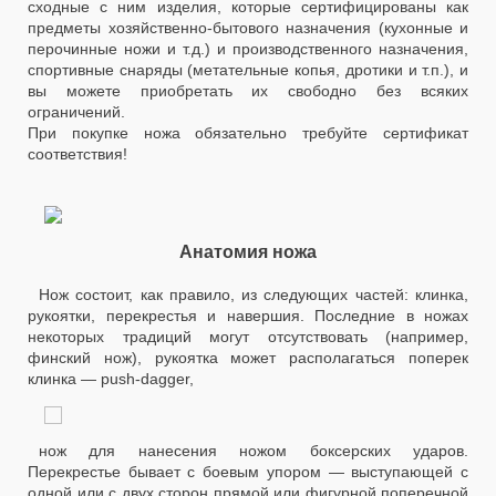
сходные с ним изделия, которые сертифицированы как
предметы хозяйственно-бытового назначения (кухонные и
перочинные ножи и т.д.) и производственного назначения,
спортивные снаряды (метательные копья, дротики и т.п.), и
вы можете приобретать их свободно без всяких
ограничений.
При покупке ножа обязательно требуйте сертификат
соответствия!
Анатомия ножа
Нож состоит, как правило, из следующих частей: клинка,
рукоятки, перекрестья и навершия. Последние в ножах
некоторых традиций могут отсутствовать (например,
финский нож), рукоятка может располагаться поперек
клинка — push-dagger,
нож для нанесения ножом боксерских ударов.
Перекрестье бывает с боевым упором — выступающей с
одной или с двух сторон прямой или фигурной поперечной