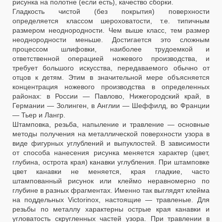
рисунка на полотне (если есть), качество сборки.
Гладкость чистой (без покрытия) поверхности
определяется классом шероховатости, т.е. типичным
размером неоднородности. Чем выше класс, тем размер
неоднородности меньше. Достигается это сложным
процессом шлифовки, наиболее трудоемкой и
ответственной операцией ножевого производства, и
требует большого искусства, передаваемого обычно от
отцов к детям. Этим в значительной мере объясняется
концентрация ножевого производства в определенных
районах: в России — Павлово, Нижегородский край, в
Германии — Золинген, в Англии — Шеффилд, во Франции
— Тьер и Лангр.
Штамповка, резьба, напыление и травление — основные
методы получения на металлической поверхности узора в
виде фигурных углублений и выпуклостей. В зависимости
от способа нанесения рисунка меняется характер (цвет,
глубина, острота края) канавки углубления. При штамповке
цвет канавки не меняется, края гладкие, часто
штампованный рисунок или клеймо неравномерно по
глубине в разных фрагментах. Именно так выглядят клейма
на поддельных Victorinox, настоящие — травленые. Для
резьбы по металлу характерны острые края канавки и
угловатость скругленных частей узора. При травлении в