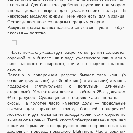
пластиной. Для большего удобства в рукоятке под упором
иногда делают вырез для указательного пальца. В
некоторых моделях фирмы Helle упор есть для мизинца,
Gerber делает ножи со вторым передним упором.
Режущая кромка клинка называется лезвие, тупая — обух,
плоская — полотно.
Часть ножа, служащая для закрепления ручки называется
сорочкой, она бывает или в виде узкотянутого клина или в
виде плоского и широкого, почти по ширине полотна,
хвоста.
Полотно в поперечном разрезе бывает типа клин (в
сечении треугольник), двойной клин (пятиугольник) и клин с
подводкой (пятиугольник с вогнутыми длинными
сторонами). Угол заточки лезвия — обычно 25 с допуском
+/-5 градусов. Сужающиеся к острию части полотна —
скосы. На полотне часто имеются долы — продольные
выемки для придания клинку большей поперечной
жесткости и для облегчения выхода крови, если оружие не
вынимают из раны. Такой способ обескровливания пришел
к нам из Германии, отсюда русское слово «кровостоки» как
дословный перевод немецкого Blutrinnen. Часто верхний