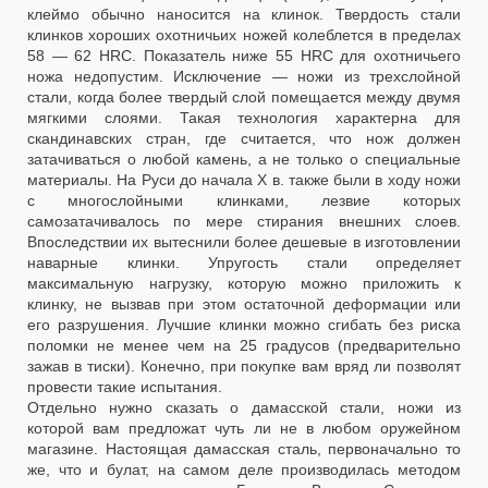
клеймо обычно наносится на клинок. Твердость стали
клинков хороших охотничьих ножей колеблется в пределах
58 — 62 HRC. Показатель ниже 55 HRC для охотничьего
ножа недопустим. Исключение — ножи из трехслойной
стали, когда более твердый слой помещается между двумя
мягкими слоями. Такая технология характерна для
скандинавских стран, где считается, что нож должен
затачиваться о любой камень, а не только о специальные
материалы. На Руси до начала Х в. также были в ходу ножи
с многослойными клинками, лезвие которых
самозатачивалось по мере стирания внешних слоев.
Впоследствии их вытеснили более дешевые в изготовлении
наварные клинки. Упругость стали определяет
максимальную нагрузку, которую можно приложить к
клинку, не вызвав при этом остаточной деформации или
его разрушения. Лучшие клинки можно сгибать без риска
поломки не менее чем на 25 градусов (предварительно
зажав в тиски). Конечно, при покупке вам вряд ли позволят
провести такие испытания.
Отдельно нужно сказать о дамасской стали, ножи из
которой вам предложат чуть ли не в любом оружейном
магазине. Настоящая дамасская сталь, первоначально то
же, что и булат, на самом деле производилась методом