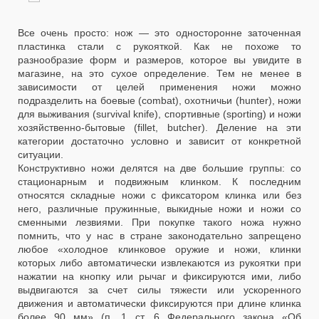
Все очень просто: нож — это односторонне заточенная
пластинка стали с рукояткой. Как не похоже то
разнообразие форм и размеров, которое вы увидите в
магазине, на это сухое определение. Тем не менее в
зависимости от целей применения ножи можно
подразделить на боевые (combat), охотничьи (hunter), ножи
для выживания (survival knife), спортивные (sporting) и ножи
хозяйственно-бытовые (fillet, butcher). Деление на эти
категории достаточно условно и зависит от конкретной
ситуации.
Конструктивно ножи делятся на две большие группы: со
стационарным и подвижным клинком. К последним
относятся складные ножи с фиксатором клинка или без
него, различные пружинные, выкидные ножи и ножи со
сменными лезвиями. При покупке такого ножа нужно
помнить, что у нас в стране законодательно запрещено
любое «холодное клинковое оружие и ножи, клинки
которых либо автоматически извлекаются из рукоятки при
нажатии на кнопку или рычаг и фиксируются ими, либо
выдвигаются за счет силы тяжести или ускоренного
движения и автоматически фиксируются при длине клинка
более 90 мм» (п. 1 ст. 6 Федерального закона «Об