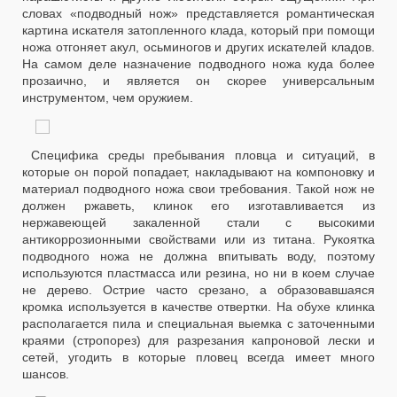
словах «подводный нож» представляется романтическая
картина искателя затопленного клада, который при помощи
ножа отгоняет акул, осьминогов и других искателей кладов.
На самом деле назначение подводного ножа куда более
прозаично, и является он скорее универсальным
инструментом, чем оружием.
Специфика среды пребывания пловца и ситуаций, в
которые он порой попадает, накладывают на компоновку и
материал подводного ножа свои требования. Такой нож не
должен ржаветь, клинок его изготавливается из
нержавеющей закаленной стали с высокими
антикоррозионными свойствами или из титана. Рукоятка
подводного ножа не должна впитывать воду, поэтому
используются пластмасса или резина, но ни в коем случае
не дерево. Острие часто срезано, а образовавшаяся
кромка используется в качестве отвертки. На обухе клинка
располагается пила и специальная выемка с заточенными
краями (стропорез) для разрезания капроновой лески и
сетей, угодить в которые пловец всегда имеет много
шансов.