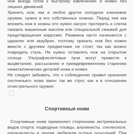
нож всегда готов к быстрому извлечению и ножен без
лишних движений.
Хранить нож, как и любое другое холодное клинковое
оружие, нужно в его собственных ножнах. Перед тем как
вложить нож в ножны его нужно насухо протереть и слегка
смазать машинным маслом или специальной смазкой для
предотвращения коррозии. Ржавчина часто начинается с
царапин или зазубрин, поэтому хранить нож без ножен
вместе с другими предметами не стоит, так как можно
повредить сталь. Не нужно оставлять нож на открытом
солнце. Ультрафиолетовые лучи могут привести к
выцветанию, рассыханию и преждевременному старению
неметаллических деталей ножа и ножен.
Не следует забывать, что к соблюдению правил хранения
охотничьего ножа закон так же строг, как и в отношении
огнестрельного оружия.
Спортивные ножи
Спортивные ножи применяют сторонники экстремальных
видов спорта: подводные пловцы, альпинисты, спелеологи,
парашютисты и другие любители острых ощущений. При