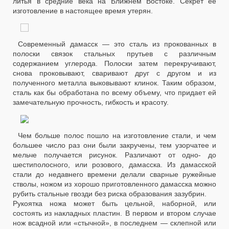
литья в средние века на Ближнем Востоке. Секрет ее
изготовление в настоящее время утерян.
Современный дамасск — это сталь из прокованных в
полоски связок стальных прутьев с различным
содержанием углерода. Полоски затем перекручивают,
снова проковывают, сваривают друг с другом и из
полученного металла выковывают клинок. Таким образом,
сталь как бы обработана по всему объему, что придает ей
замечательную прочность, гибкость и красоту.
Чем больше полос пошло на изготовление стали, и чем
большее число раз они были закручены, тем узорчатее и
мельче получается рисунок. Различают от одно- до
шестиполосного, или розового, дамасска. Из дамасской
стали до недавнего времени делали сварные ружейные
стволы, ножом из хорошо приготовленного дамасска можно
рубить стальные гвозди без риска образования зазубрин.
Рукоятка ножа может быть цельной, наборной, или
состоять из накладных пластин. В первом и втором случае
нож всадной или «стычной», в последнем — склепной или