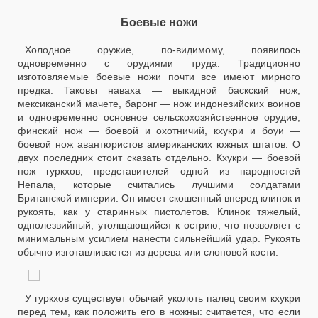
Боевые ножи
Холодное оружие, по-видимому, появилось
одновременно с орудиями труда. Традиционно
изготовляемые боевые ножи почти все имеют мирного
предка. Таковы наваха — выкидной баскский нож,
мексиканский мачете, баронг — нож индонезийских воинов
и одновременно основное сельскохозяйственное орудие,
финский нож — боевой и охотничий, кхукри и боуи —
боевой нож авантюристов американских южных штатов. О
двух последних стоит сказать отдельно. Кхукри — боевой
нож гуркхов, представителей одной из народностей
Непала, которые считались лучшими солдатами
Британской империи. Он имеет скошенный вперед клинок и
рукоять, как у старинных пистолетов. Клинок тяжелый,
однолезвийный, утолщающийся к острию, что позволяет с
минимальным усилием нанести сильнейший удар. Рукоять
обычно изготавливается из дерева или слоновой кости.
У гуркхов существует обычай уколоть палец своим кхукри
перед тем, как положить его в ножны: считается, что если