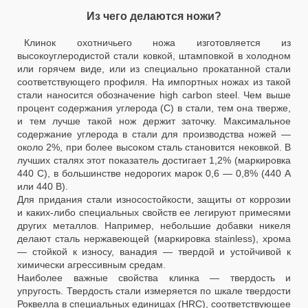
Из чего делаются ножи?
Клинок охотничьего ножа изготовляется из
высокоуглеродистой стали ковкой, штамповкой в холодном
или горячем виде, или из специально прокатанной стали
соответствующего профиля. На импортных ножах из такой
стали наносится обозначение high carbon steel. Чем выше
процент содержания углерода (С) в стали, тем она тверже,
и тем лучше такой нож держит заточку. Максимальное
содержание углерода в стали для производства ножей —
около 2%, при более высоком сталь становится нековкой. В
лучших сталях этот показатель достигает 1,2% (маркировка
440 С), в большинстве недорогих марок 0,6 — 0,8% (440 A
или 440 В).
Для придания стали износостойкости, защиты от коррозии
и каких-либо специальных свойств ее легируют примесями
других металлов. Например, небольшие добавки никеля
делают сталь нержавеющей (маркировка stainless), хрома
— стойкой к износу, ванадия — твердой и устойчивой к
химически агрессивным средам.
Наиболее важные свойства клинка — твердость и
упругость. Твердость стали измеряется по шкале твердости
Роквелла в специальных единицах (HRC), соответствующее