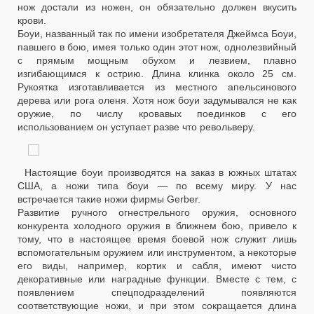
нож достали из ножен, он обязательно должен вкусить
крови.
Боуи, названный так по имени изобретателя Джеймса Боуи,
павшего в бою, имея только один этот нож, однолезвийный
с прямым мощным обухом и лезвием, плавно
изгибающимся к острию. Длина клинка около 25 см.
Рукоятка изготавливается из местного апельсинового
дерева или рога оленя. Хотя нож боуи задумывался не как
оружие, по числу кровавых поединков с его
использованием он уступает разве что револьверу.
Настоящие боуи производятся на заказ в южных штатах
США, а ножи типа боуи — по всему миру. У нас
встречается такие ножи фирмы Gerber.
Развитие ручного огнестрельного оружия, основного
конкурента холодного оружия в ближнем бою, привело к
тому, что в настоящее время боевой нож служит лишь
вспомогательным оружием или инструментом, а некоторые
его виды, например, кортик и сабля, имеют чисто
декоративные или наградные функции. Вместе с тем, с
появлением спецподразделений появляются
соответствующие ножи, и при этом сокращается длина