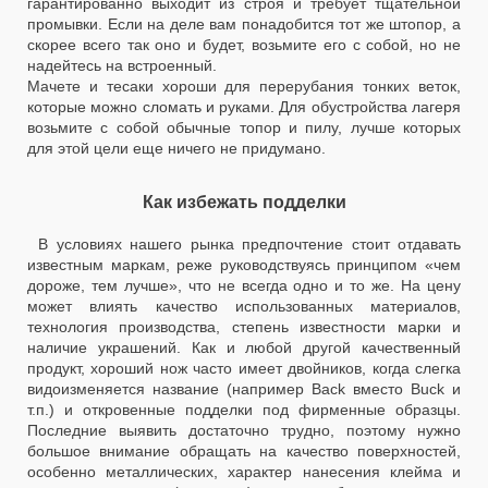
гарантированно выходит из строя и требует тщательной
промывки. Если на деле вам понадобится тот же штопор, а
скорее всего так оно и будет, возьмите его с собой, но не
надейтесь на встроенный.
Мачете и тесаки хороши для перерубания тонких веток,
которые можно сломать и руками. Для обустройства лагеря
возьмите с собой обычные топор и пилу, лучше которых
для этой цели еще ничего не придумано.
Как избежать подделки
В условиях нашего рынка предпочтение стоит отдавать
известным маркам, реже руководствуясь принципом «чем
дороже, тем лучше», что не всегда одно и то же. На цену
может влиять качество использованных материалов,
технология производства, степень известности марки и
наличие украшений. Как и любой другой качественный
продукт, хороший нож часто имеет двойников, когда слегка
видоизменяется название (например Back вместо Buck и
т.п.) и откровенные подделки под фирменные образцы.
Последние выявить достаточно трудно, поэтому нужно
большое внимание обращать на качество поверхностей,
особенно металлических, характер нанесения клейма и