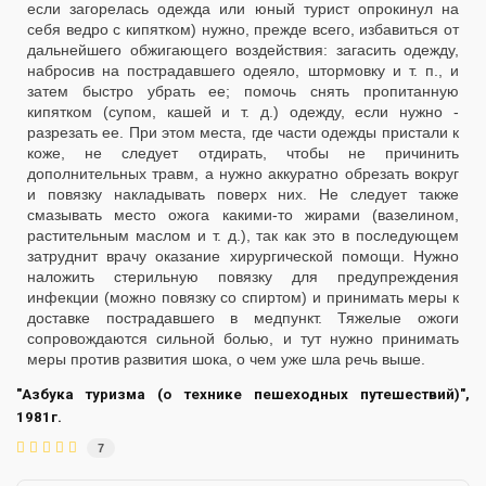
если загорелась одежда или юный турист опрокинул на
себя ведро с кипятком) нужно, прежде всего, избавиться от
дальнейшего обжигающего воздействия: загасить одежду,
набросив на пострадавшего одеяло, штормовку и т. п., и
затем быстро убрать ее; помочь снять пропитанную
кипятком (супом, кашей и т. д.) одежду, если нужно -
разрезать ее. При этом места, где части одежды пристали к
коже, не следует отдирать, чтобы не причинить
дополнительных травм, а нужно аккуратно обрезать вокруг
и повязку накладывать поверх них. Не следует также
смазывать место ожога какими-то жирами (вазелином,
растительным маслом и т. д.), так как это в последующем
затруднит врачу оказание хирургической помощи. Нужно
наложить стерильную повязку для предупреждения
инфекции (можно повязку со спиртом) и принимать меры к
доставке пострадавшего в медпункт. Тяжелые ожоги
сопровождаются сильной болью, и тут нужно принимать
меры против развития шока, о чем уже шла речь выше.
"Азбука туризма (о технике пешеходных путешествий)",
1981г.
7