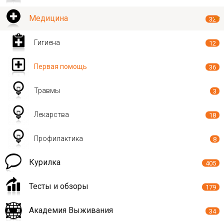
Медицина
32
Гигиена
12
Первая помощь
36
Травмы
3
Лекарства
18
Профилактика
8
Курилка
405
Тесты и обзоры
179
Академия Выживания
34