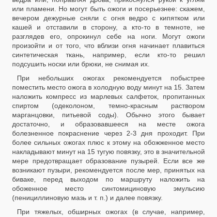
или пламени. Но могут быть ожоги и посерьезнее: скажем,
вечером дежурные сняли с огня ведро с кипятком или
кашей и отставили в сторону, а кто-то в темноте, не
разглядев его, опрокинул себе на ноги. Могут ожоги
произойти и от того, что вблизи огня начинает плавиться
синтетическая ткань, например, если кто-то решил
подсушить носки или брюки, не снимая их.
При небольших ожогах рекомендуется побыстрее
поместить место ожога в холодную воду минут на 15. Затем
наложить компресс из марлевых салфеток, пропитанных
спиртом (одеколоном, темно-красным раствором
марганцовки, питьевой соды). Обычно этого бывает
достаточно, и образовавшееся на месте ожога
болезненное покраснение через 2-3 дня проходит. При
более сильных ожогах плюс к этому на обожженное место
накладывают минут на 15 тугую повязку, это в значительной
мере предотвращает образование пузырей. Если все же
возникают пузыри, рекомендуется после мер, принятых на
биваке, перед выходом по маршруту наложить на
обоженное место синтомициновую эмульсию
(пенициллиновую мазь и т. п.) и далее повязку.
При тяжелых, обширных ожогах (в случае, например,