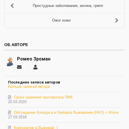
Простудные заболевания, ангина, грипп
Ожог кожи
ОБ АВТОРЕ
Ромео Зроман
Подписаться
Ромео
на
Зроман
обновление
Последние записи авторов
автора
Больше записей автора
Сроки хранения противогаза ПМК
20.03.2020
Обсуждение Конкурса и Наборов Выживания (НАЗ) + Итоги
27.03.2018
Корпоратив в Выживай :)