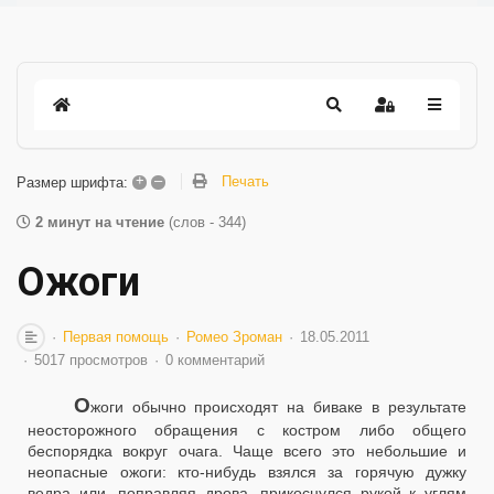
+
–
Печать
Размер шрифта:
2 минут на чтение
(слов - 344)
Ожоги
Первая помощь
Ромео Зроман
18.05.2011
5017 просмотров
0 комментарий
О
жоги обычно происходят на биваке в результате
неосторожного обращения с костром либо общего
беспорядка вокруг очага. Чаще всего это небольшие и
неопасные ожоги: кто-нибудь взялся за горячую дужку
ведра или, поправляя дрова, прикоснулся рукой к углям