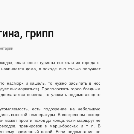
ина, грипп
ентарий
оходах, если юные туристы выехали из города с.
 начинается дома, в походе оно только получает
то насморк и кашель, то нужно засыпать в нос
дует высморкаться). Прополоскать горло бледным
едполагается ночевка, то уложить недомогающего
 утомляемость, есть подозрение на небольшую
аясь высокой температуры. В воскресном походе
 он может пройти поход до конца, если маршрут не
еходов, тренировок в марш-бросках и т. п. В
левшему временный покой. Если недомогание не