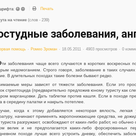
+
–
Печать
шрифта:
ута на чтение
(слов - 239)
остудные заболевания, анг
ервая помощь
Ромео Зроман
18.05.2011
4903 просмотров
0 комм
Э
ти заболевания чаще всего случаются в коротких воскресных п
орым недомоганием. Строго говоря, заболевание в таких случаях
ие. В длительных походах такие болезни бывают редко.
имаемые меры зависят от тяжести заболевания. Если это прос
ок стрептоцида (предварительно предложив юному туристу как сле
ором марганцовки. Дать таблетки против кашля. Если в походе пр
а в середину палатки и накрыть потеплее.
учае, когда к этому добавляется некоторая вялость, легкая
ратуру, начинают применять жаропонижающие средства, не дожид
 туриста разгружают, освобождают от каких-либо работ, но обычно
ом велик и не предполагается каких-либо форсированных пер
дневном походе лучше всего устроить дневку, обеспечить забо