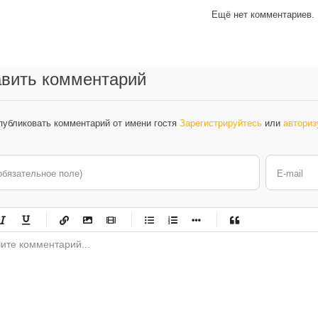
Ещё нет комментариев.
вить комментарий
публиковать комментарий от имени гостя
Зарегистрируйтесь
или
авториз
обязательное поле)
E-mail
-
-
-
-
-
-
-
-
-
-
-
-
-
-
-
-
-
-
-
-
-
-
-
-
-
-
-