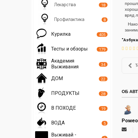
прошло
Лекарства
18
хорош
вряд л
Профилактика
8
Нако
заним
Курилка
405
"Азбука
Тесты и обзоры
179
Академия
34
Т
Выживания
ДОМ
22
ОБ АВ
ПРОДУКТЫ
28
В ПОХОДЕ
19
Ромео
ВОДА
5
Подпи
Выживай -
на