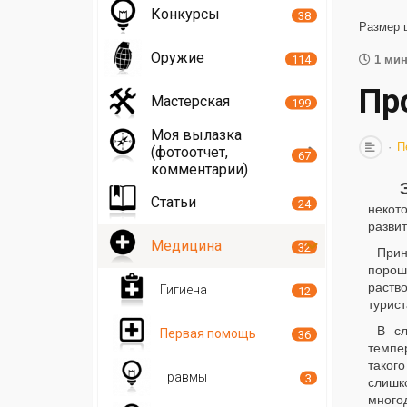
Конкурсы
38
Размер 
Оружие
114
1 мин
Пр
Мастерская
199
Моя вылазка
П
(фотоотчет,
67
комментарии)
Статьи
24
некот
развит
Медицина
32
Прин
порош
раств
Гигиена
12
турист
В сл
Первая помощь
36
темпе
такого
Травмы
3
слишк
много