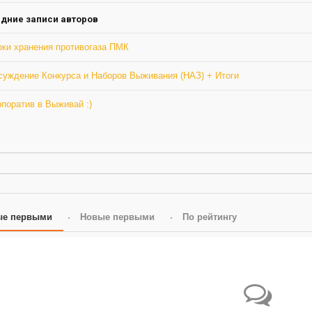
ление
а
дние записи авторов
оки хранения противогаза ПМК
суждение Конкурса и Наборов Выживания (НАЗ) + Итоги
поратив в Выживай :)
ые первыми
Новые первыми
По рейтингу