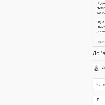
Подде
выход
как р
Одна 
проду
досто
Ответ
Доба
О
Имя (