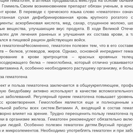
щий гематоген, в аптеках продавалась микстура на основе бычьей
р Гоммель.Своим возникновением препарат обязан ученым, в конц
нт крови. В переводе с греческого языка слово «гематоген» озна
отанная сухая дефибринированная кровь крупного рогатого с
диенты: аскорбиновая кислота, мед, сахар, сгущенное молоко, шо
вые вещества, улучшающие вкус продукта. В ходе Великой Отеч
талях для лечения раненых и улучшения их состава крови, а т
ался в пищевой рацион действующих войск.
в гематогенаНесомненно, гематоген полезен тем, что в его соста
в – белков, углеводов, жиров. Однако, основной ингредиент гема
рование в крови эритроцитов – красных кровяных телец
осодержащего белка – гемоглобина, который отлично усваиваетс
 витамина А, особенно необходимого растущему организму, и боль
за гематогена
кт и польза гематогена заключается в общеукрепляющем, профил
ную биодобавку активно используют в качестве вспомогательно
ых заболеваний. Регулярный прием гематогена повышает уровень
сс кроветворения. Гемоглобин является еще и полноценным и
льной работы всех систем.Витамин А, входящий в состав гемато
творно влияет на зрение. Трудно переоценить пользу гематогена 
тки в организме железа. Гематоген рекомендуют обязательно вкл
ции людей. Особенно полезен гематоген детям.Вкусный продукт 
в и микроэлементов. Необходимо употреблять гематоген и при заб