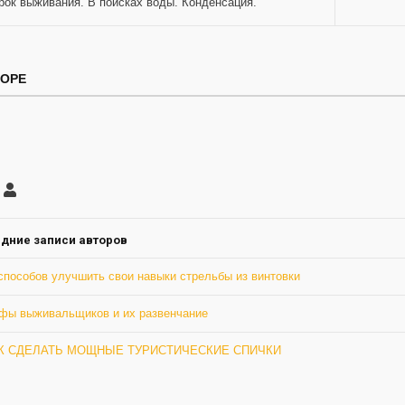
рок выживания. В поисках воды. Конденсация.
ТОРЕ
саться
Грю
ление
а
дние записи авторов
способов улучшить свои навыки стрельбы из винтовки
фы выживальщиков и их развенчание
К СДЕЛАТЬ МОЩНЫЕ ТУРИСТИЧЕСКИЕ СПИЧКИ