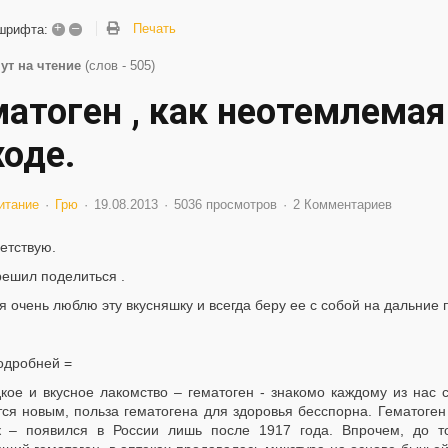
+
–
Печать
шрифта:
ут на чтение
(слов - 505)
матоген , как неотемлемая
ходе.
итание
Грю
19.08.2013
5036 просмотров
2 Комментариев
етствую.
решил поделиться .
я очень люблю эту вкусняшку и всегда беру ее с собой на дальние по
одробней =
кое и вкусное лакомство – гематоген - знакомо каждому из нас с
ся новым, польза гематогена для здоровья бесспорна. Гематоген 
к – появился в России лишь после 1917 года. Впрочем, до тог