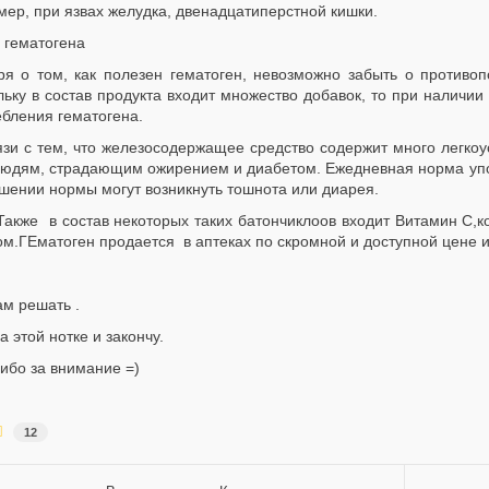
ер, при язвах желудка, двенадцатиперстной кишки.
 гематогена
ря о том, как полезен гематоген, невозможно забыть о противо
ьку в состав продукта входит множество добавок, то при наличии
бления гематогена.
язи с тем, что железосодержащее средство содержит много легко
людям, страдающим ожирением и диабетом. Ежедневная норма употр
шении нормы могут возникнуть тошнота или диарея.
Также в состав некоторых таких батончиклоов входит Витамин С,
м.ГЕматоген продается в аптеках по скромной и доступной цене 
ам решать .
а этой нотке и закончу.
ибо за внимание =)
12