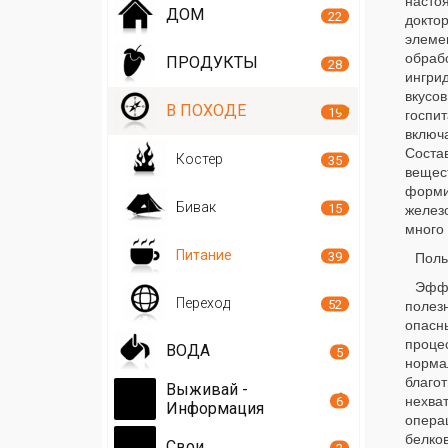
настоя
ДОМ
22
докто
элеме
обраб
ПРОДУКТЫ
28
ингри
вкусо
В ПОХОДЕ
19
госпи
включ
Соста
Костер
35
вещест
форми
Бивак
15
желез
много
Питание
39
Поль
Эффе
Переход
52
полез
опасн
проце
ВОДА
5
норма
благо
Выживай -
нехва
6
Информация
опера
белко
Свои
3