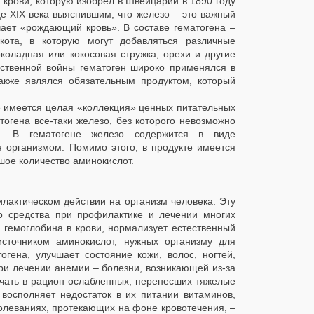
 крови, которую изобрел в Швейцарии в 1890 году
е XIX века выяснившим, что железо – это важный
чает «рождающий кровь». В составе гематогена –
кота, в которую могут добавляться различные
коладная или кокосовая стружка, орехи и другие
ественной войны гематоген широко применялся в
акже являлся обязательным продуктом, который
ве имеется целая «коллекция» ценных питательных
тогена все-таки железо, без которого невозможно
. В гематогене железо содержится в виде
я организмом. Помимо этого, в продукте имеется
шое количество аминокислот.
актическом действии на организм человека. Эту
го средства при профилактике и лечении многих
 гемоглобина в крови, нормализует естественный
сточником аминокислот, нужных организму для
гена, улучшает состояние кожи, волос, ногтей,
при лечении анемии – болезни, возникающей из-за
ючать в рацион ослабленных, перенесших тяжелые
восполняет недостаток в их питании витаминов,
олеваниях, протекающих на фоне кровотечения, –