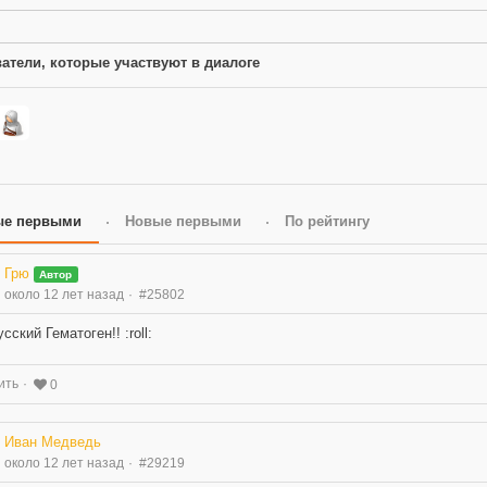
атели, которые участвуют в диалоге
ые первыми
Новые первыми
По рейтингу
Грю
Автор
около 12 лет назад
#25802
сский Гематоген!! :roll:
ить
0
Иван Медведь
около 12 лет назад
#29219