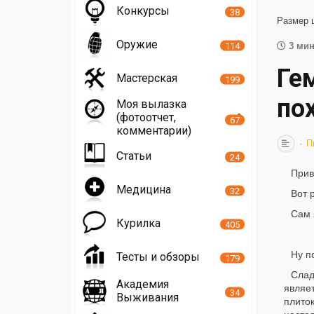
Конкурсы
38
Размер 
Оружие
114
3 мин
Ге
Мастерская
199
по
Моя вылазка
(фотоотчет,
67
комментарии)
П
Статьи
24
Прив
Медицина
32
Вот 
Сам 
Курилка
405
Ну п
Тесты и обзоры
179
Слад
Академия
являет
34
Выживания
плито