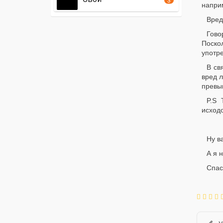
наприм
Вред
Гово
Поскол
употре
В св
вред 
превы
P.S 
исходо
Ну в
А я н
Спас