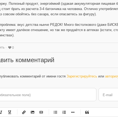
ржу. Полезный продукт, энергоёмкий (эдакая аккумуляторная пищевая б
 стоит брать из расчета 3-4 батончика на человека. Отлично употребля
аз совсем обойтись без сахара, если опасаетесь за фигуру).
проблема: вкус детства нынче РЕДОК! Много бестолкового (даже БИСКВ
кту имеет далёкое отношение, но так же продаётся в аптеках (кстати, ст
инствах).
ить
0
вить комментарий
публиковать комментарий от имени гостя
Зарегистрируйтесь
или
авториз
обязательное поле)
E-mail
-
-
-
-
-
-