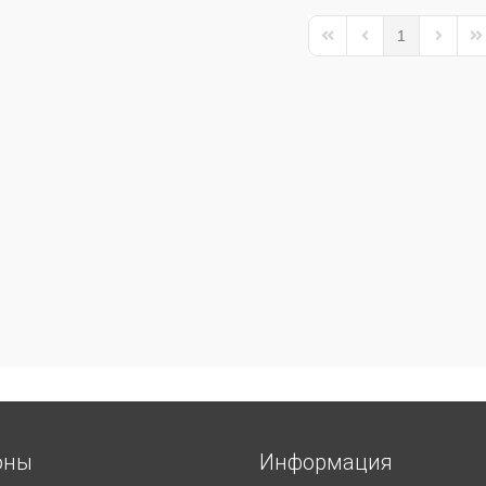
1
First Page
Previous Page
Next Pa
La
оны
Информация