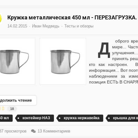
Кружка металлическая 450 мл - ПЕРЕЗАГРУЗКА.
14.02.2015
Иван Медведь
Тесты и обзоры
Доброго времени суток, камарады ! Всё меняется в этом
мире... Час
улучшения.
принять реш
кто как настроен. В
информация... Вот поэт
наблюдением за изме
позиция ЕСТЬ В СНАРЯ
должить чтение
18
50 мл
контейнер НАЗ
кружка нержавейка
крышка для 
7 просмотров
13 Комментариев