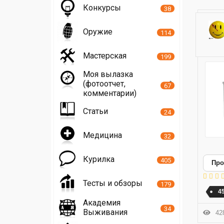
Конкурсы
38
Оружие
114
Мастерская
199
Моя вылазка
(фотоотчет,
67
комментарии)
Статьи
24
Медицина
32
Курилка
405
Про
Тесты и обзоры
179
4
Академия
34
Выживания
428