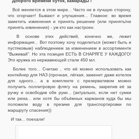
Доброго времени суток, камарады !
Всё меняется в этом мире... Часто не в лучшую сторону,
что огорчает! Бывают и улучшения... Главное: во время
заметить изменения и принять решение (или принять/не
принять изменения) - уж кто как настроен.
В основе этих действий, конечно же, лежит
информация... Вот поэтому хочу поделиться (может быть и
пустяковым) наблюдением за изменением в ассортименте
"Выживай". Но эта позиция ЕСТЬ В СНАРЯГЕ У КАЖДОГО!
Это кружка из нержавеющей стали 450 мл.
Более того... Считаю , что её можно использовать как
контейнер для НАЗ (прочная, лёгкая, заменит даже котелок
для одного... а в комплекте с презервативом можно
получить поллитровую флягу на ремень, закрепив её за
ручку и освободив обе руки... (актуально, если нет сумки
или рюка... или хотя бы объёмных карманов куда бы мы
положили воду в презике для транспортировки по
маршруту спасения))
И так... поехали!