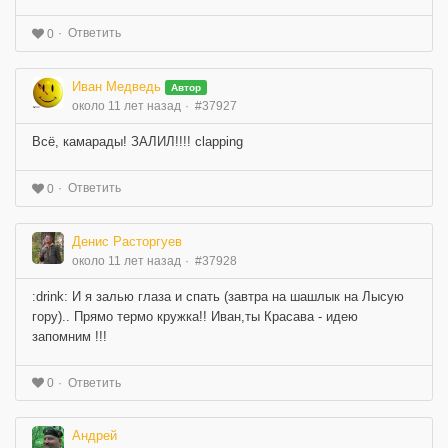
Ответить
0
Иван Медведь
Автор
около 11 лет назад
#37927
Всё, камарады! ЗАЛИЛ!!!! clapping
Ответить
0
Денис Расторгуев
около 11 лет назад
#37928
:drink: И я залью глаза и спать (завтра на шашлык на Лысую
гору).. Прямо термо кружка!! Иван,ты Красава - идею
запомним !!!
Ответить
0
Андрей