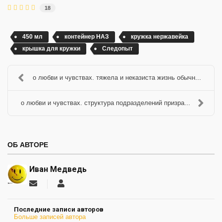
18
450 мл
контейнер НАЗ
кружка нержавейка
крышка для кружки
Следопыт
о любви и чувствах. тяжела и неказиста жизнь обычн...
о любви и чувствах. структура подразделений призра...
ОБ АВТОРЕ
Иван Медведь
Подписаться
Иван
на
Медведь
обновление
Последние записи авторов
автора
Больше записей автора