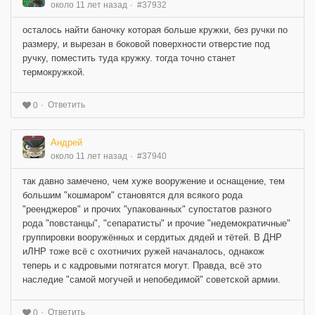
около 11 лет назад
#37932
осталось найти баночку которая больше кружки, без ручки по
размеру, и вырезан в боковой поверхности отверстие под
ручку, поместить туда кружку. тогда точно станет
термокружкой.
Ответить
0
Андрей
около 11 лет назад
#37940
так давно замечено, чем хуже вооружение и оснащение, тем
большим "кошмаром" становятся для всякого рода
"реенджеров" и прочих "упакованных" супостатов разного
рода "повстанцы", "сепаратисты" и прочие "недемократичные"
группировки вооружённых и сердитых дядей и тётей. В ДНР
иЛНР тоже всё с охотничих ружей начаналось, однакож
теперь и с кадровыми потягатся могут. Правда, всё это
наследие "самой могучей и непобедимой" советской армии.
Ответить
0