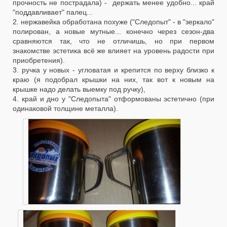
прочность не пострадала) - держать менее удобно... край
"поддавливает" палец...
2. нержавейка обработана похуже ("Следопыт" - в "зеркало"
полирован, а новые мутные... конечно через сезон-два
сравняются так, что не отличишь, но при первом
знакомстве эстетика всё же влияет на уровень радости при
приобретения).
3. ручка у новых - угловатая и крепится по верху близко к
краю (я подобрал крышки на них, так вот к новым на
крышке надо делать выемку под ручку),
4. край и дно у "Следопыта" отформованы эстетично (при
одинаковой толщине металла).