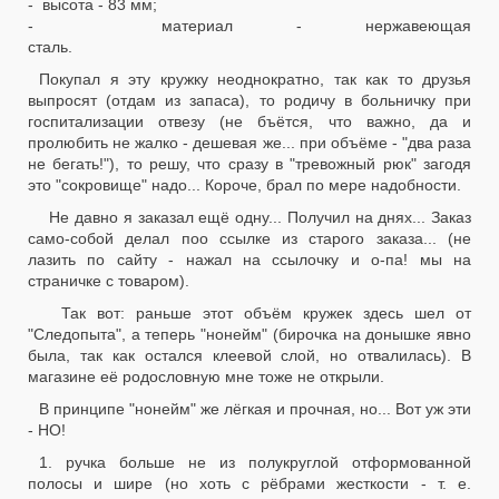
- высота - 83 мм;
- материал - нержавеющая
ста
Покупал я эту кружку неоднократно, так как то друзья
выпросят (отдам из запаса), то родичу в больничку при
госпитализации отвезу (не бъётся, что важно, да и
пролюбить не жалко - дешевая же... при объёме - "два раза
не бегать!"), то решу, что сразу в "тревожный рюк" загодя
это "сокровище" надо... Короче, брал по мере надобности.
Не давно я заказал ещё одну... Получил на днях... Заказ
само-собой делал поо ссылке из старого заказа... (не
лазить по сайту - нажал на ссылочку и о-па! мы на
страничке с товаром).
Так вот: раньше этот объём кружек здесь шел от
"Следопыта", а теперь "нонейм" (бирочка на донышке явно
была, так как остался клеевой слой, но отвалилась). В
магазине её родословную мне тоже не открыли.
В принципе "нонейм" же лёгкая и прочная, но... Вот уж эти
- НО!
1. ручка больше не из полукруглой отформованной
полосы и шире (но хоть с рёбрами жесткости - т. е.