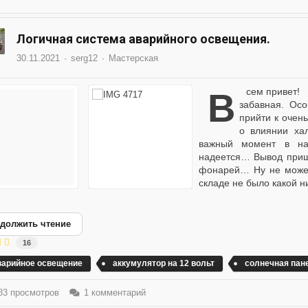
Логичная система аварийного освещения.
30.11.2021
serg12
Мастерская
Всем привет! Мысли на природе за работой штука довольно
забавная. Ос
прийти к очен
о влиянии хал
важный момент в на
надеется… Вывод приш
фонарей… Ну не может
складе не было какой ни
должить чтение
16
варийное освещение
аккумулятор на 12 вольт
солнечная пан
3 просмотров
1 комментарий