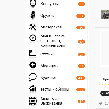
Конкурсы
38
Оружие
114
Мастерская
199
Моя вылазка
(фотоотчет,
67
комментарии)
Статьи
24
Медицина
32
Курилка
405
Про
Тесты и обзоры
179
а
Академия
34
Выживания
158