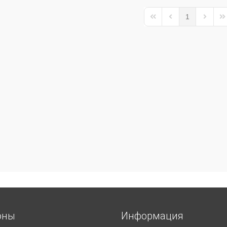
1
First Page
Previous Page
Next Pa
La
оны
Информация