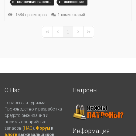
солнечная панель
освещение
1584 просмотров
1 комментарий
1
First Page
Previous Page
Next Page
Last Page
О Нас
Патроны
Товары для туризма.
Производство и разработка
средств выживания и
носимых аварийных
запасов (
НАЗ
).
Форум
и
Информация
Блоги
выживальщиков.