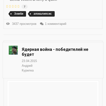
7
Зомби
апокалипсис
3437 просмотров
1 комментарий
Ядерная война - победителей не
будет
23.04.2015
Андрей
Курилка