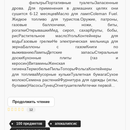
фильтрыПортативные туалетыЗапасенные
дрова. Для применения в домашних целях они
сушится 6-12 месяцевМасло для лампColeman Fuel.
Жидкое топливо для туристов.Оружие, патроны,
газовые баллончики, ножи, биты,
рогаткиОткрывашкиМед, сироп, сахарКрупы, бобы,
рисРастительное маслоУгольКонтейнеры для
водыГазовые грелкиНе электрическая мельница для
зернаБаллоны с газомКниги по
выживаниюЛампыДетские запасыСтиральные
доскиКухонные плиты (газ и
керосин)ВитаминыЖенская
гигиенаТермобельеПилыТопорыФольгаКонтейнеры
для топливаМусорные кулькиТуалетная бумагаСухое
молокоСемена растенийФурнитура для одежды (иглы,
булавки)НасосыТунецОгнетушителиАптечки первой...
Продолжить чтение
12
100 предметов
апокалипсис