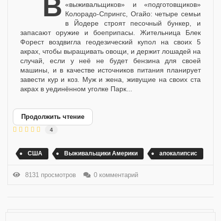
В Колорадо ширится движение
«выживальщиков» и «подготовщиков»
Колорадо-Спрингс, Огайо: четыре семьи
в Йодере строят песочный бункер, и
запасают оружие и боеприпасы. Жительница Блек
Форест воздвигла геодезический купол на своих 5
акрах, чтобы выращивать овощи, и держит лошадей на
случай, если у неё не будет бензина для своей
машины, и в качестве источников питания планирует
завести кур и коз. Муж и жена, живущие на своих ста
акрах в уединённом уголке Парк...
Продолжить чтение
4
США
Выживальщики Америки
апокалипсис
8131 просмотров
0 комментарий