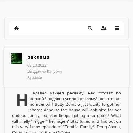
реклама
09.10.2012
Владимир Качурин
Курилка
недавно увидел рекламу! нас готовят по
полной ! недавно увидел рекламу! нас готовят
по полной ! Betty Zombie just wants to get her
chores done so the house will look nice for her
undead family, but she keeps getting interrupted! What
will finally "Trigger" her rage!? Stay tuned and find out on
this very funny episode of "Zombie Family!" Doug Jones,
Cerina Vincent & Kerry O'Quinn