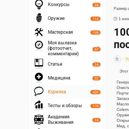
Конкурсы
38
Размер 
Оружие
114
1 мин
10
Мастерская
199
по
Моя вылазка
(фотоотчет,
67
комментарии)
К
Статьи
24
Этот
Медицина
32
Генер
Очист
Курилка
405
Порта
Запас
Масло
Тесты и обзоры
179
Colema
Оружие
Академия
34
Откры
Выживания
Мед, с