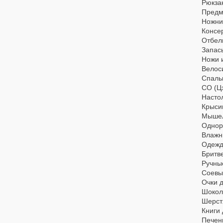
Рюкза
Предм
Ножн
Консер
Отбел
Запас
Ножи 
Велос
Спаль
СО (Ц
Настол
Крыси
Мышел
Однор
Влажн
Одежд
Бритв
Ручны
Соевый
Очки 
Шокол
Шерст
Книги 
Печень