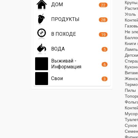
Крупы,
ДОМ
22
Расти
Уголь
ПРОДУКТЫ
28
Конте
Газовы
Не эл
В ПОХОДЕ
19
Балло
Книги
ВОДА
Ламп
5
Детск
Выживай -
Стира
6
Информация
Кухонн
Витам
Свои
Женск
3
Термо
Пилы
Топор
Фольг
Конте
Мусор
Туале
Сухое
Семен
Фурнит