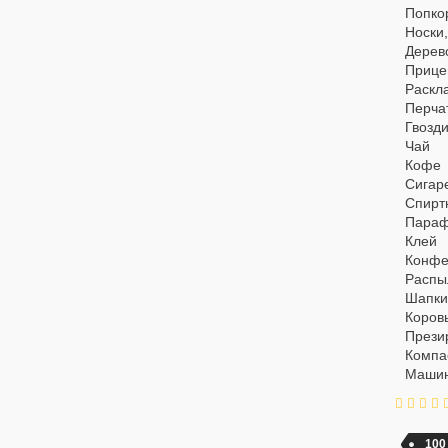
Попко
Носки,
Дерев
Прице
Раскл
Перча
Гвозди
Чай
Кофе
Сигар
Спирт
Пара
Клей
Конфе
Распы
Шапки
Коровы
Прези
Компа
Маши
100