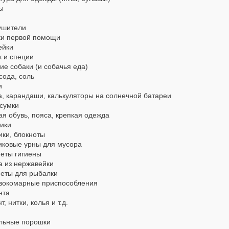
ы
ушители
ки первой помощи
ейки
к и специи
е собаки (и собачья еда)
сода, соль
и
а, карандаши, калькуляторы на солнечной батареи
сумки
я обувь, пояса, крепкая одежда
ики
ики, блокноты
иковые урны для мусора
еты гигиены
а из нержавейки
еты для рыбалки
вокомарные приспособления
нта
т, нитки, колья и т.д.
льные порошки