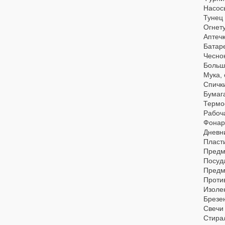
Насос
Тунец
Огнет
Аптеч
Батар
Чесно
Больши
Мука, 
Спичк
Бумаг
Термо
Рабоча
Фонар
Дневн
Пласт
Предм
Посуд
Предм
Проти
Изоле
Брезен
Свечи
Стира