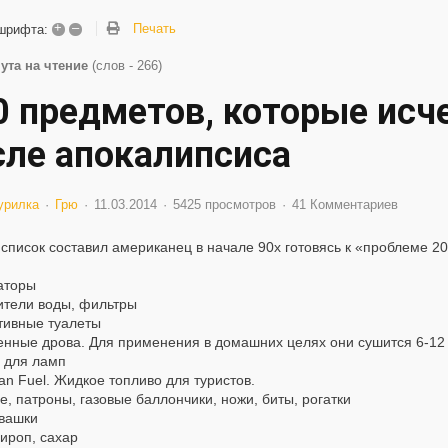
+
–
Печать
шрифта:
ута на чтение
(слов - 266)
0 предметов, которые исч
сле апокалипсиса
урилка
Грю
11.03.2014
5425 просмотров
41 Комментариев
 список составил американец в начале 90х готовясь к «проблеме 20
аторы
ители воды, фильтры
тивные туалеты
енные дрова. Для применения в домашних целях они сушится 6-12
 для ламп
n Fuel. Жидкое топливо для туристов.
, патроны, газовые баллончики, ножи, биты, рогатки
вашки
ироп, сахар