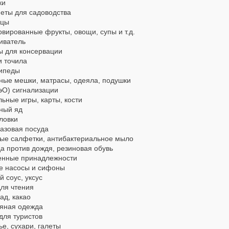
ки
еты для садоводства
ицы
вированные фрукты, овощи, супы и т.д.
иватель
ы для консервации
и точила
ипеды
ные мешки, матрасы, одеяла, подушки
эО) сигнализации
ьные игры, карты, кости
ный яд
овки
азовая посуда
ые салфетки, антибактериальное мыло
а против дождя, резиновая обувь
енные принадлежности
е насосы и сифоны
 соус, уксус
для чтения
ад, какао
яная одежда
для туристов
е, сухари, галеты