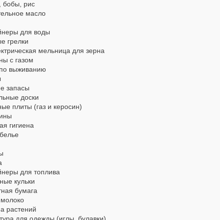
 бобы, рис
тельное масло
йнеры для воды
е грелки
ектрическая мельница для зерна
ны с газом
 по выживанию
ы
ие запасы
льные доски
ые плиты (газ и керосин)
ины
ая гигиена
белье
ы
а
йнеры для топлива
ные кульки
тная бумага
 молоко
а растений
ура для одежды (иглы, булавки)