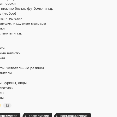
рн, орехи
 нижние белье, футболки и т.д.
о (любое)
пы и тележки
адушки, надувные матрасы
тки
, винты и т.д.
еты
ные напитки
фин
ты, жевательные резинки
лители
, курицы, овцы
рвативы
сы
ны
12
 предметов
апокалипсис
постапокалипсис