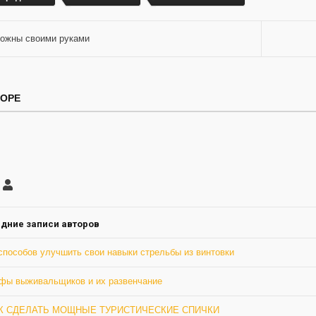
ожны своими руками
ТОРЕ
саться
Грю
ление
а
дние записи авторов
способов улучшить свои навыки стрельбы из винтовки
фы выживальщиков и их развенчание
К СДЕЛАТЬ МОЩНЫЕ ТУРИСТИЧЕСКИЕ СПИЧКИ