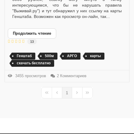
интересующимся, что бы не нарушать правила
"Выживай.ру") и тут обнаружил у них ссылку на карты
Генштаба. Возможен как просмотр он-лайн, так...
Продолжить чтение
13
Генштаб
500м
АРГО
карты
скачать бесплатно
3455 просмотров
2 Комментариев
1
First Page
Previous Page
Next Page
Last Page