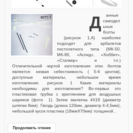
Данные
самодел
ьные
болты
(рисунок 1,А) наиболее
подходят для арбалетов
пистолетного типа (МК-50,
МК-80, «Аспид», «Хоббит»,
«Сталкер» и т.п.)
Отличительной чертой изготовления этих болтов
является: низкая себестоимость ( 5-6 центов),
доступные материалы, небольшое время
изготовления. рисунок 1 Какие материалы
необходимы для изготовления? Во-первых это
пластиковая трубка с креплением для воздушных
шариков (фото 1). Затем заклепка 4Х18 (диаметр
шляпки 8мм). Гвоздь (длина 120мм, диаметр 4-4,5мм),
небольшой кусок пластика (18ммХ70мм) толщиной...
Продолжить чтение