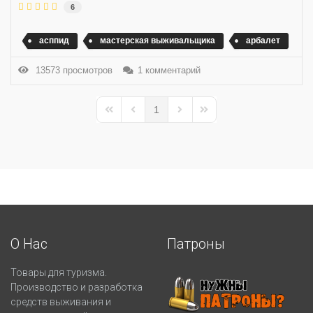
6
асппид
мастерская выживальщика
арбалет
13573 просмотров
1 комментарий
1
First Page
Previous Page
Next Page
Last Page
О Нас
Патроны
Товары для туризма.
Производство и разработка
средств выживания и