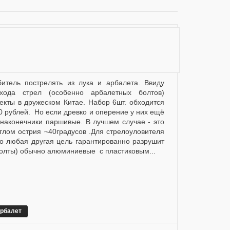
хода стрел (особенно арбалетных болтов)
екты в дружеском Китае. Набор 6шт. обходится
0 рублей. Но если древко и оперение у них ещё
 наконечники паршивые. В лучшем случае - это
глом острия ~40градусов .Для стрелоуловителя
,но любая другая цель гарантированно разрушит
болты) обычно алюминиевые с пластиковым...
рбалет