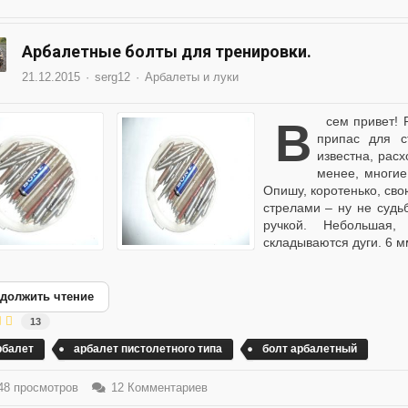
Арбалетные болты для тренировки.
21.12.2015
serg12
Арбалеты и луки
Всем привет! Решил написать статью для тех кто сам делает
припас для с
известна, рас
менее, многие
Опишу, коротенько, сво
стрелами – ну не судь
ручкой. Небольшая,
складываются дуги. 6 мм
должить чтение
13
рбалет
арбалет пистолетного типа
болт арбалетный
8 просмотров
12 Комментариев