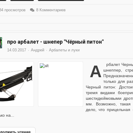
4 просмотров
8 Комментариев
про арбалет - шнепер "Чёрный питон"
14.03.2017
Андрей
Арбалеты и луки
Арбалет Черный питон Описание оружия Блочный арбалет-
шнеппер, стр
Предназначен
только для ра
Черный питон: Достои
тремя видами боепри
шестидюймовыми дрот
мм. Возможно, такая 
дело, что прицельная
ко на...
должить чтение