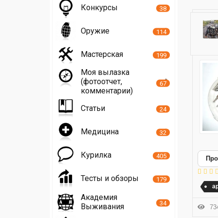
Конкурсы
38
Оружие
114
Мастерская
199
Моя вылазка
(фотоотчет,
67
комментарии)
Статьи
24
Медицина
32
Курилка
405
Про
Тесты и обзоры
179
а
Академия
34
Выживания
734