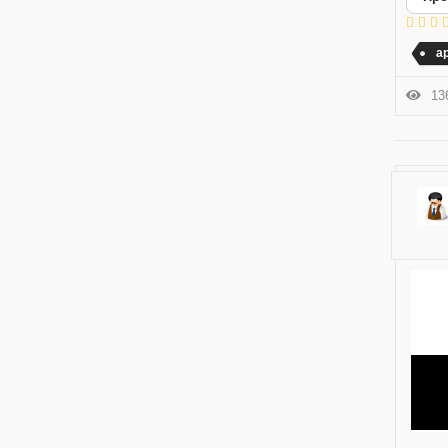
а
136