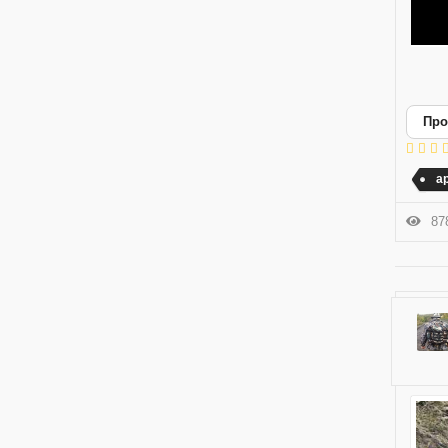
Про
а
878