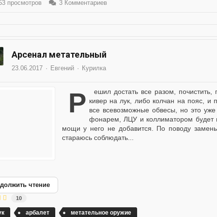
3 просмотров
3 Комментариев
Арсенал метательный
23.06.2017
Евгений
Курилка
Решил достать все разом, почистить, проверить. Все никак руки не доходят докупить
кивер на лук, либо колчан на пояс, и
все всевозможные обвесы, но это уже
фонарем, ЛЦУ и коллиматором будет в
мощи у него не добавится. По поводу замены
стараюсь соблюдать...
должить чтение
10
ук
арбалет
метательное оружие