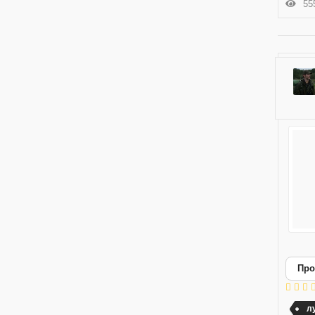
555
Про
л