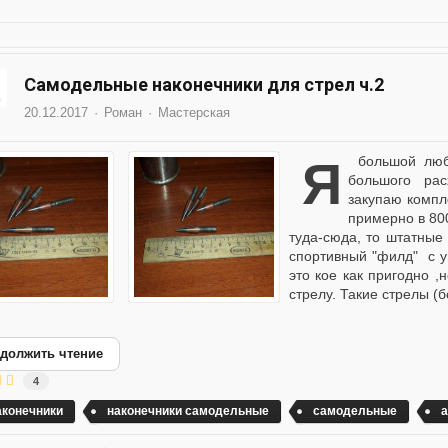
Самодельные наконечники для стрел ч.2
20.12.2017
Роман
Мастерская
Я большой любитель пострелять из лука и арбалета. Ввиду
большого рас
закупаю компл
примерно в 80
туда-сюда, то штатные
спортивный "филд" с у
это кое как пригодно 
стрелу. Такие стрелы (
должить чтение
4
аконечники
наконечники самодельные
самодельные
а