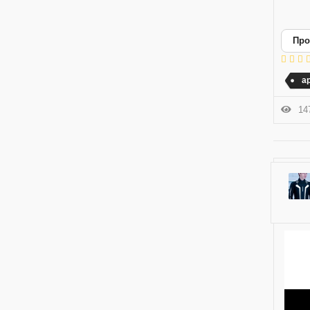
Про
а
147