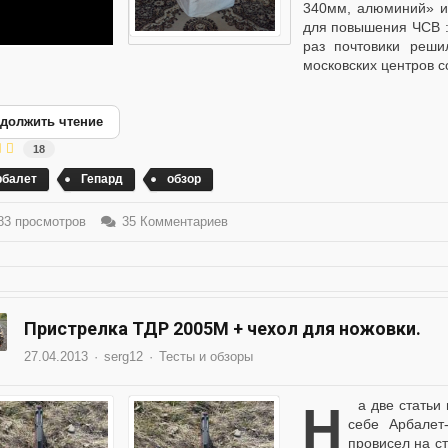
340мм, алюминий» и 
для повышения ЧС
раз почтовики реши
московских центров со
должить чтение
18
рбалет
Гепард
обзор
3 просмотров
35 Комментариев
Пристрелка ТДР 2005М + чехол для ножовки.
27.04.2013
serg12
Тесты и обзоры
На две статьи материала мало, потому сведу в одну. Взял
себе Арбалет
провисел на ст