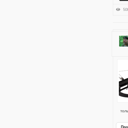
508
толь
Про