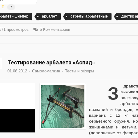
7
рбалет - шнепер
арбалет
стрелы арбалетные
дротик 
71 просмотров
5 Комментариев
Тестирование арбалета «Аспид»
01.06.2012
Самоломалкин
Тесты и обзоры
Здравствуйте любители активного отдыха,
выживал
расска
арбалет
названий и брендов,
вариант, с 12 кг на
серьезного оружия, н
женщинами и детьми.
(дополнение от феврал