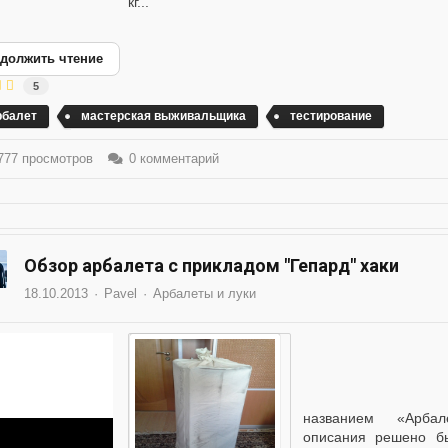
кг...
должить чтение
5
рбалет
мастерская выживальщика
тестирование
77 просмотров
0 комментарий
Обзор арбалета с прикладом "Гепард" хаки
18.10.2013
Pavel
Арбалеты и луки
Не так д
названием «Арбале
описания решено бы