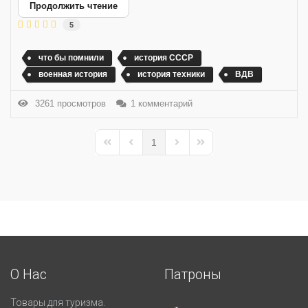
Продолжить чтение
5
что бы помнили
история СССР
военная история
история техники
ВДВ
3261 просмотров
1 комментарий
1
First Page
Previous Page
Next Page
Last Page
О Нас
Патроны
Товары для туризма.