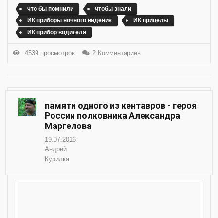
что бы помнили
чтобы знали
ИК приборы ночного видения
ИК прицелы
ИК прибор водителя
4539 просмотров
2 Комментариев
памяти одного из кентавров - героя
России полковника Александра
Маргелова
19.07.2016
Андрей
Курилка