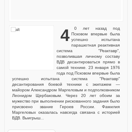
40 лет назад под
Псковом впервые была
успешно испытана
парашютная реактивная
система "Реактавр",
позволившая личному составу
ВДВ десантироваться прямо в
самой технике. 23 января 1976
года под Псковом впервые была
успешно испытана система "Реактавр"
десантирования боевой техники с экипажем —
майором Александром Маргеловым и подполковником
Леонидом Щербаковым. Через 20 лет обоим за
мужество при выполнении рискованного задания было
присвоено звание Героев России. Фамилия
Маргеловых оказалась навсегда связана с историей
ВДВ. Выигрыш...