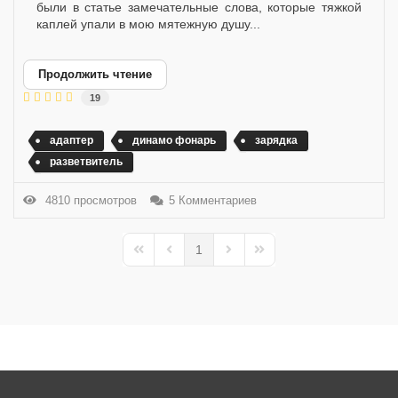
были в статье замечательные слова, которые тяжкой
каплей упали в мою мятежную душу...
Продолжить чтение
19
адаптер
динамо фонарь
зарядка
разветвитель
4810 просмотров
5 Комментариев
1
First Page
Previous Page
Next Page
Last Page