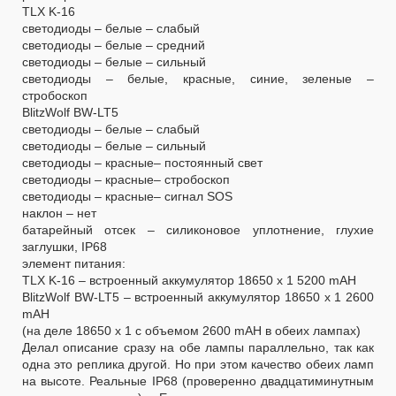
TLX K-16
светодиоды – белые – слабый
светодиоды – белые – средний
светодиоды – белые – сильный
светодиоды – белые, красные, синие, зеленые –
стробоскоп
BlitzWolf BW-LT5
светодиоды – белые – слабый
светодиоды – белые – сильный
светодиоды – красные– постоянный свет
светодиоды – красные– стробоскоп
светодиоды – красные– сигнал SOS
наклон – нет
батарейный отсек – силиконовое уплотнение, глухие
заглушки, IP68
элемент питания:
TLX K-16 – встроенный аккумулятор 18650 х 1 5200 mAH
BlitzWolf BW-LT5 – встроенный аккумулятор 18650 х 1 2600
mAH
(на деле 18650 х 1 с объемом 2600 mAH в обеих лампах)
Делал описание сразу на обе лампы параллельно, так как
одна это реплика другой. Но при этом качество обеих ламп
на высоте. Реальные IP68 (проверенно двадцатиминутным