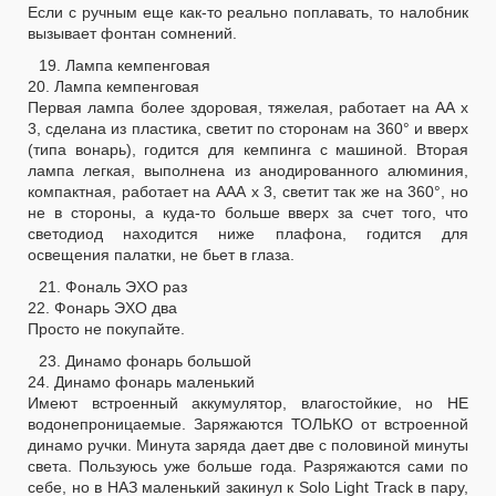
Если с ручным еще как-то реально поплавать, то налобник
вызывает фонтан сомнений.
19. Лампа кемпенговая
20. Лампа кемпенговая
Первая лампа более здоровая, тяжелая, работает на АА х
3, сделана из пластика, светит по сторонам на 360° и вверх
(типа вонарь), годится для кемпинга с машиной. Вторая
лампа легкая, выполнена из анодированного алюминия,
компактная, работает на ААА х 3, светит так же на 360°, но
не в стороны, а куда-то больше вверх за счет того, что
светодиод находится ниже плафона, годится для
освещения палатки, не бьет в глаза.
21. Фональ ЭХО раз
22. Фонарь ЭХО два
Просто не покупайте.
23. Динамо фонарь большой
24. Динамо фонарь маленький
Имеют встроенный аккумулятор, влагостойкие, но НЕ
водонепроницаемые. Заряжаются ТОЛЬКО от встроенной
динамо ручки. Минута заряда дает две с половиной минуты
света. Пользуюсь уже больше года. Разряжаются сами по
себе, но в НАЗ маленький закинул к Solo Light Track в пару,