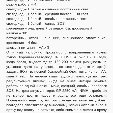
режим работы – 4
светодиод – 1 белый – сильный постоянный свет
светодиод – 1 белый – средний постоянный свет
светодиод – 1 белый – слабый постоянный свет
светодиод – 1 белый – сигнал SOS
крепление – эластичный ремешок, быстросъемный
наклон – 90°
батарейный отсек – внешний, силиконовое уплотнение,
крепление – 4 болта
элемент питания – АА х 3
Отличный налобник. Прожектор с направленным ярким
лучом. Хороший светодиод CREE Q5 3Вт (был в 2013 году,
когда брал), выдает где-то 150-200 люмен (мощность не
указанна даже на упаковке, но светит далеко и ярко),
защита IPX7, выносной батарейный блок, питание три АА,
малый вес. На черепе сидит удобно, повиснув на трех
регулируемых лямках, нигде не жмет. Четыре режима
работы по одной кнопке – макс, средний, слабый, проблеск
SOS. На трех аккумуляторах GP 2250 мAч NiMH отработал
не менее десяти часов и заряд все еще оставался.
Порадовало еще то, что на холоде питание не дубеет
благодаря пластиковому выносному блоку (который либо я
прячу под шапку на затылке, либо снимаю с лямок и прячу