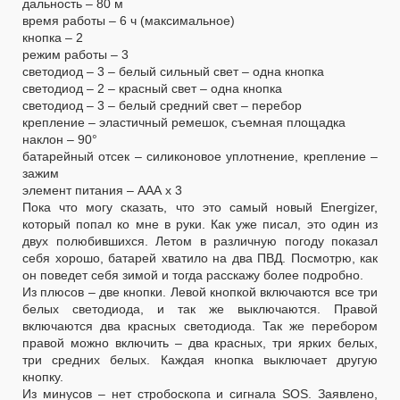
дальность – 80 м
время работы – 6 ч (максимальное)
кнопка – 2
режим работы – 3
светодиод – 3 – белый сильный свет – одна кнопка
светодиод – 2 – красный свет – одна кнопка
светодиод – 3 – белый средний свет – перебор
крепление – эластичный ремешок, съемная площадка
наклон – 90°
батарейный отсек – силиконовое уплотнение, крепление –
зажим
элемент питания – ААА х 3
Пока что могу сказать, что это самый новый Energizer,
который попал ко мне в руки. Как уже писал, это один из
двух полюбившихся. Летом в различную погоду показал
себя хорошо, батарей хватило на два ПВД. Посмотрю, как
он поведет себя зимой и тогда расскажу более подробно.
Из плюсов – две кнопки. Левой кнопкой включаются все три
белых светодиода, и так же выключаются. Правой
включаются два красных светодиода. Так же перебором
правой можно включить – два красных, три ярких белых,
три средних белых. Каждая кнопка выключает другую
кнопку.
Из минусов – нет стробоскопа и сигнала SOS. Заявлено,