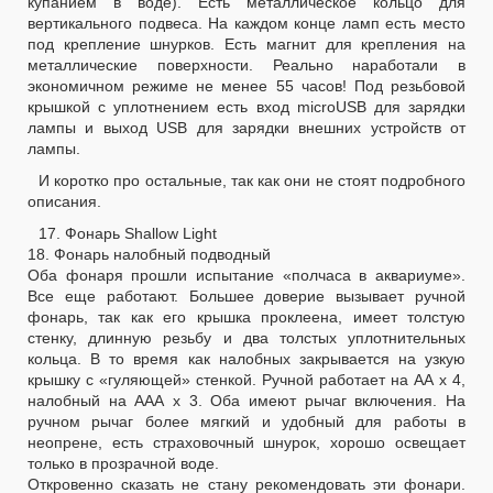
купанием в воде). Есть металлическое кольцо для
вертикального подвеса. На каждом конце ламп есть место
под крепление шнурков. Есть магнит для крепления на
металлические поверхности. Реально наработали в
экономичном режиме не менее 55 часов! Под резьбовой
крышкой с уплотнением есть вход microUSB для зарядки
лампы и выход USB для зарядки внешних устройств от
лампы.
И коротко про остальные, так как они не стоят подробного
описания.
17. Фонарь Shallow Light
18. Фонарь налобный подводный
Оба фонаря прошли испытание «полчаса в аквариуме».
Все еще работают. Большее доверие вызывает ручной
фонарь, так как его крышка проклеена, имеет толстую
стенку, длинную резьбу и два толстых уплотнительных
кольца. В то время как налобных закрывается на узкую
крышку с «гуляющей» стенкой. Ручной работает на АА х 4,
налобный на ААА х 3. Оба имеют рычаг включения. На
ручном рычаг более мягкий и удобный для работы в
неопрене, есть страховочный шнурок, хорошо освещает
только в прозрачной воде.
Откровенно сказать не стану рекомендовать эти фонари.