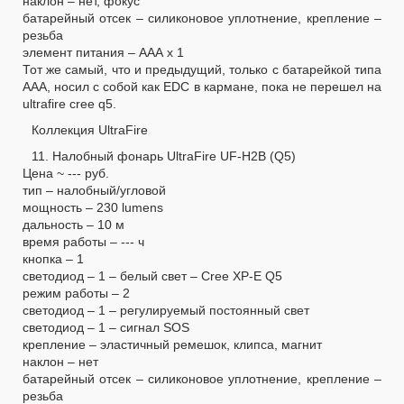
наклон – нет, фокус
батарейный отсек – силиконовое уплотнение, крепление –
резьба
элемент питания – ААА х 1
Тот же самый, что и предыдущий, только с батарейкой типа
ААА, носил с собой как EDC в кармане, пока не перешел на
ultrafire cree q5.
Коллекция UltraFire
11. Налобный фонарь UltraFire UF-H2B (Q5)
Цена ~ --- руб.
тип – налобный/угловой
мощность – 230 lumens
дальность – 10 м
время работы – --- ч
кнопка – 1
светодиод – 1 – белый свет – Cree XP-E Q5
режим работы – 2
светодиод – 1 – регулируемый постоянный свет
светодиод – 1 – сигнал SOS
крепление – эластичный ремешок, клипса, магнит
наклон – нет
батарейный отсек – силиконовое уплотнение, крепление –
резьба