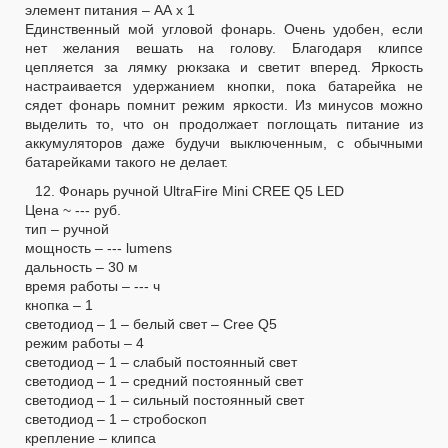
элемент питания – АА х 1
Единственный мой угловой фонарь. Очень удобен, если
нет желания вешать на голову. Благодаря клипсе
цепляется за лямку рюкзака и светит вперед. Яркость
настраивается удержанием кнопки, пока батарейка не
сядет фонарь помнит режим яркости. Из минусов можно
выделить то, что он продолжает поглощать питание из
аккумуляторов даже будучи выключенным, с обычными
батарейками такого не делает.
12. Фонарь ручной UltraFire Mini CREE Q5 LED
Цена ~ --- руб.
тип – ручной
мощность – --- lumens
дальность – 30 м
время работы – --- ч
кнопка – 1
светодиод – 1 – белый свет – Cree Q5
режим работы – 4
светодиод – 1 – слабый постоянный свет
светодиод – 1 – средний постоянный свет
светодиод – 1 – сильный постоянный свет
светодиод – 1 – стробоскоп
крепление – клипса