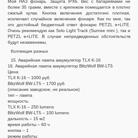
Мой НАЗ фонарь. Защита IPX6. Вес с батарейками не
более 35 грамм, вместе с крепежом помещается в плотно
сжатый кулак. Кнопка включения достаточно плотная,
исключает случайное включение фонаря. Как по мне, так
это достойный бюджетный ответ фонарю PETZL e+LITE.
Очень рекомендую как Solo Light Track (Sunree mini ), так и
PETZL e+LITE. В случае непредвиденных обстоятельств
будут незаменимы.
Коллекция разных
15. Аварийная лампа аккумулятор TLX K-16
16. Аварийная лампа аккумулятор BlitzWolf BW-LT5
Цена:
TLX K-16 ~ 1000 руб.
BlitzWolf BW-LT5 ~ 1700 руб.
(описание заводское, не реальное)
тип – лампа
мощность:
TLX K-16 – 250 lumens
BlitzWolf BW-LT5 – 100 lumens
дальность – 15 м2
время работы – 60 ч
кнопка – 1
режим работы: