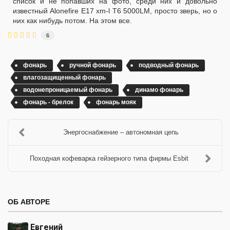
список и не попавших на фото, среди них и довольно
известный Alonefire E17 xm-l T6 5000LM, просто зверь, но о
них как нибудь потом. На этом все.
6
фонарь
ручной фонарь
подводный фонарь
влагозащищенный фонарь
водонепроницаемый фонарь
динамо фонарь
фонарь - брелок
фонарь мояк
Энергоснабжение – автономная цепь
Походная кофеварка гейзерного типа фирмы Esbit
ОБ АВТОРЕ
Евгений