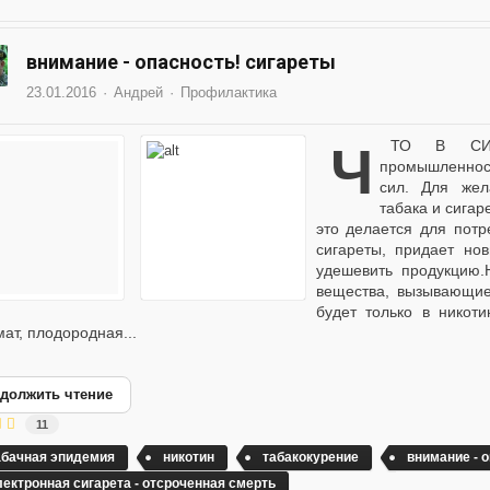
внимание - опасность! сигареты
23.01.2016
Андрей
Профилактика
ЧТО В СИГАРЕТАХ ПОМИМО ТАБАКА? Табачная
промышленност
сил. Для жел
табака и сигар
это делается для потр
сигареты, придает но
удешевить продукцию.
вещества, вызывающие
будет только в никот
мат, плодородная...
должить чтение
11
абачная эпидемия
никотин
табакокурение
внимание - 
лектронная сигарета - отсроченная смерть