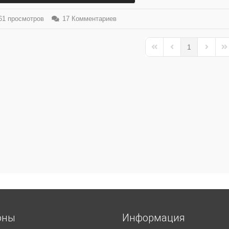
1 просмотров
17 Комментариев
1
First Page
Previous Page
Next Pa
La
оны
Информация