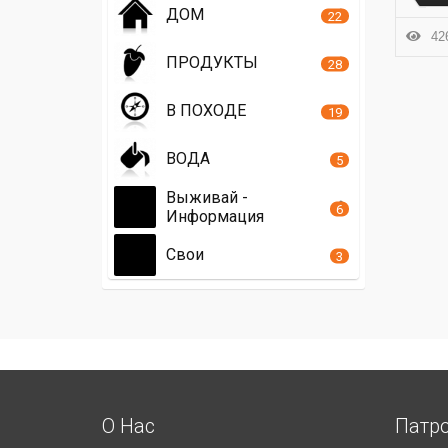
ДОМ
22
426
ПРОДУКТЫ
28
В ПОХОДЕ
19
ВОДА
5
Выживай -
6
Информация
Свои
3
О Нас
Патр