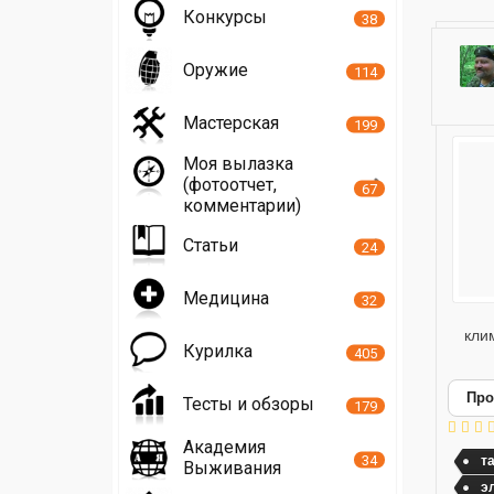
Конкурсы
38
Оружие
114
Мастерская
199
Моя вылазка
(фотоотчет,
67
комментарии)
Статьи
24
Медицина
32
кли
Курилка
405
Про
Тесты и обзоры
179
Академия
34
т
Выживания
э