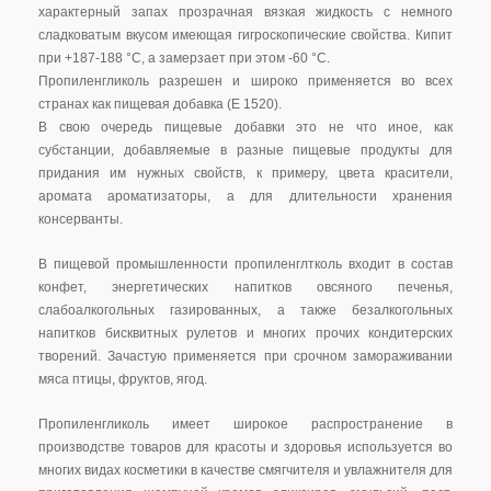
характерный запах прозрачная вязкая жидкость с немного
сладковатым вкусом имеющая гигроскопические свойства. Кипит
при +187-188 °С, а замерзает при этом -60 °С.
Пропиленгликоль разрешен и широко применяется во всех
странах как пищевая добавка (Е 1520).
В свою очередь пищевые добавки это не что иное, как
субстанции, добавляемые в разные пищевые продукты для
придания им нужных свойств, к примеру, цвета красители,
аромата ароматизаторы, а для длительности хранения
консерванты.
В пищевой промышленности пропиленглтколь входит в состав
конфет, энергетических напитков овсяного печенья,
слабоалкогольных газированных, а также безалкогольных
напитков бисквитных рулетов и многих прочих кондитерских
творений. Зачастую применяется при срочном замораживании
мяса птицы, фруктов, ягод.
Пропиленгликоль имеет широкое распространение в
производстве товаров для красоты и здоровья используется во
многих видах косметики в качестве смягчителя и увлажнителя для