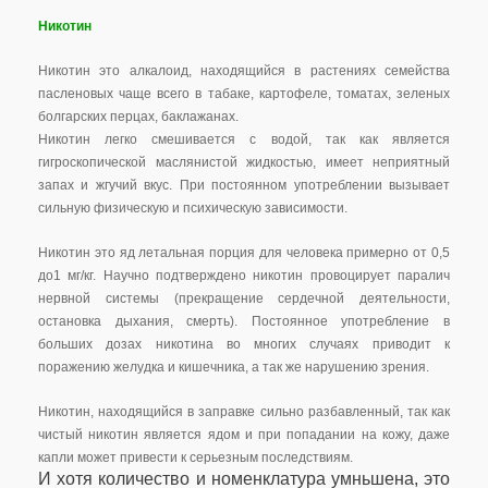
Никотин
Никотин это алкалоид, находящийся в растениях семейства
пасленовых чаще всего в табаке, картофеле, томатах, зеленых
болгарских перцах, баклажанах.
Никотин легко смешивается с водой, так как является
гигроскопической маслянистой жидкостью, имеет неприятный
запах и жгучий вкус. При постоянном употреблении вызывает
сильную физическую и психическую зависимости.
Никотин это яд летальная порция для человека примерно от 0,5
до1 мг/кг. Научно подтверждено никотин провоцирует паралич
нервной системы (прекращение сердечной деятельности,
остановка дыхания, смерть). Постоянное употребление в
больших дозах никотина во многих случаях приводит к
поражению желудка и кишечника, а так же нарушению зрения.
Никотин, находящийся в заправке сильно разбавленный, так как
чистый никотин является ядом и при попадании на кожу, даже
капли может привести к серьезным последствиям.
И хотя количество и номенклатура умньшена, это