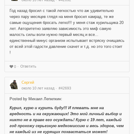
Год назад бросил с такой легкостью что аж удивительно
через пару месяцев глядя на меня бросил камрад, те же
самые ощущения бросать легко!!! у меня стаж курильщика 20
лет. Авторитетно заявляю зависимость это миф самую
малость силы воли нужно первый месяц и все...
единственный минус организм испытывает встряску очищаясь
от всей этой гадости давление скачет и т.д. но это того стоит
!
Ответить
0
Сергей
около 10 лет назад
#42693
Posted by Михаил Лепилкин:
Курил, курю и курить буду!!! И плевать мне на
вредность и на окружающих! Это мой личный выбор и
никто не в праве его осуждать! Курю с 19 лет, каждый
год прохожу серьезную медкомиссию и весь здоров, чем
не каждый из не курящих похвастаться может!