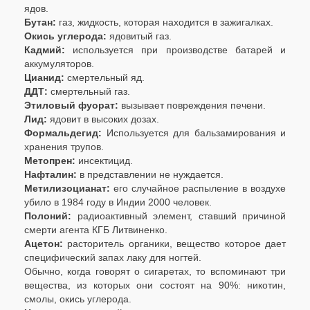
ядов.
Бутан:
газ, жидкость, которая находится в зажигалках.
Окись углерода:
ядовитый газ.
Кадмий:
используется при производстве батарей и
аккумуляторов.
Цианид:
смертельный яд.
ДДТ:
смертельный газ.
Этиловый фуорат:
вызывает повреждения печени.
Лид:
ядовит в высоких дозах.
Формальдегид:
Используется для бальзамирования и
хранения трупов.
Метопрен:
инсектицид.
Нафталин:
в представлении не нуждается.
Метилизоцианат:
его случайное распыление в воздухе
убило в 1984 году в Индии 2000 человек.
Полоний:
радиоактивный элемент, ставший причиной
смерти агента КГБ Литвиненко.
Ацетон:
расторитель органики, вещество которое дает
специфический запах лаку для ногтей.
Обычно, когда говорят о сигаретах, то вспоминают три
вещества, из которых они состоят на 90%: никотин,
смолы, окись углерода.