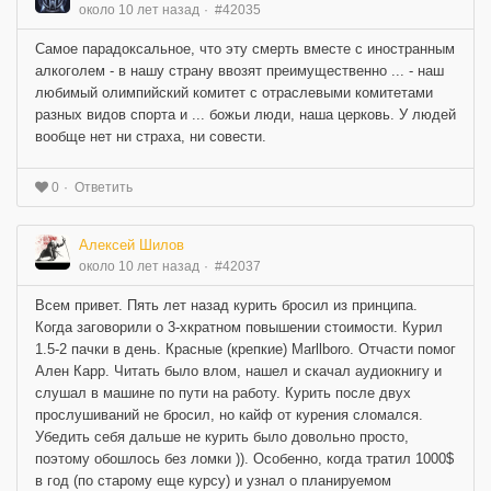
около 10 лет назад
#42035
Самое парадоксальное, что эту смерть вместе с иностранным
алкоголем - в нашу страну ввозят преимущественно ... - наш
любимый олимпийский комитет с отраслевыми комитетами
разных видов спорта и ... божьи люди, наша церковь. У людей
вообще нет ни страха, ни совести.
Ответить
0
Алексей Шилов
около 10 лет назад
#42037
Всем привет. Пять лет назад курить бросил из принципа.
Когда заговорили о 3-хкратном повышении стоимости. Курил
1.5-2 пачки в день. Красные (крепкие) Marllboro. Отчасти помог
Ален Карр. Читать было влом, нашел и скачал аудиокнигу и
слушал в машине по пути на работу. Курить после двух
прослушиваний не бросил, но кайф от курения сломался.
Убедить себя дальше не курить было довольно просто,
поэтому обошлось без ломки )). Особенно, когда тратил 1000$
в год (по старому еще курсу) и узнал о планируемом