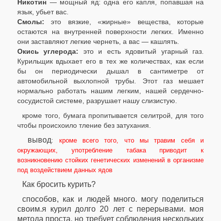
Никотин
— мощный яд: одна его капля, попавшая на
язык, убьет вас.
Смолы:
это вязкие, «жирные» вещества, которые
остаются на внутренней поверхности легких. Именно
они заставляют легкие чернеть, а вас — кашлять.
Окись углерода:
это и есть ядовитый угарный газ.
Курильщик вдыхает его в тех же количествах, как если
бы он периодически дышал в сантиметре от
автомобильной выхлопной трубы. Этот газ мешает
нормально работать нашим легким, нашей сердечно-
сосудистой системе, разрушает нашу слизистую.
кроме того, бумага пропитывается селитрой, для того
чтобы происхоило тление без затухания.
вывод
:
кроме всего того, что мы травим себя и
окружающих, употребление табака приводит к
возникновению стойких генетических изменений в организме
под воздействием данных ядов
Как бросить курить?
способов, как и людей много. могу поделиться
своим.я курил долго 20 лет с перерывами. моя
метода проста, но требует соблюдения нескольких