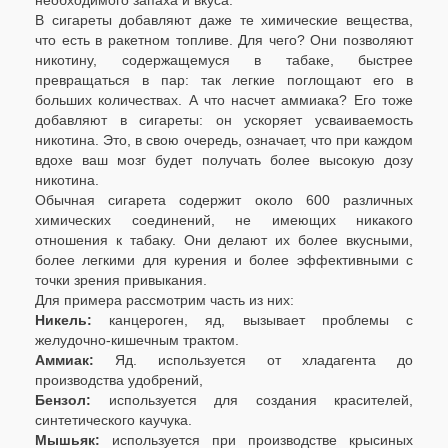
необходимого запаха и вкуса.
В сигареты добавляют даже те химические вещества,
что есть в ракетном топливе. Для чего? Они позволяют
никотину, содержащемуся в табаке, быстрее
превращаться в пар: так легкие поглощают его в
больших количествах. А что насчет аммиака? Его тоже
добавляют в сигареты: он ускоряет усваиваемость
никотина. Это, в свою очередь, означает, что при каждом
вдохе ваш мозг будет получать более высокую дозу
никотина.
Обычная сигарета содержит около 600 различных
химических соединений, не имеющих никакого
отношения к табаку. Они делают их более вкусными,
более легкими для курения и более эффективными с
точки зрения привыкания.
Для примера рассмотрим часть из них:
Никель:
канцероген, яд, вызывает проблемы с
желудочно-кишечным трактом.
Аммиак:
Яд. используется от хладагента до
производства удобрений,
Бензол:
используется для создания красителей,
синтетического каучука.
Мышьяк:
используется при производстве крысиных