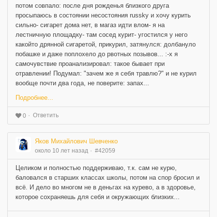
потом совпало: после дня рожденья близкого друга
просыпаюсь в состоянии несостояния russky и хочу курить
сильно- сигарет дома нет, в магаз идти влом- я на
лестничную площадку- там сосед курит- угостился у него
какойто дрянной сигаретой, прикурил, затянулся: долбануло
побашке и даже поплохело до рвотных позывов... :-x я
самочувствие проанализировал: такое бывает при
отравлении! Подумал: "зачем же я себя травлю?" и не курил
вообще почти два года, не поверите: запах...
Подробнее...
Ответить
0
Яков Михайлович Шевченко
около 10 лет назад
#42059
Целиком и полностью поддерживаю, т.к. сам не курю,
баловался в старших классах школы, потом на спор бросил и
всё. И дело во многом не в деньгах на курево, а в здоровье,
которое сохраняешь для себя и окружающих близких...