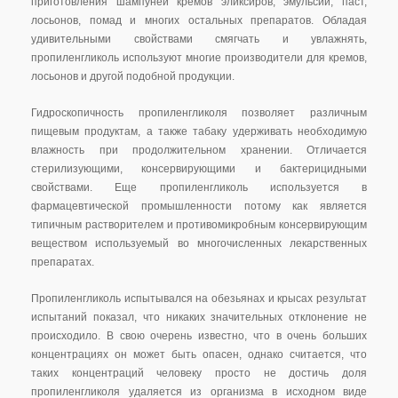
приготовления шампуней кремов эликсиров, эмульсий, паст,
лосьонов, помад и многих остальных препаратов. Обладая
удивительными свойствами смягчать и увлажнять,
пропиленгликоль используют многие производители для кремов,
лосьонов и другой подобной продукции.
Гидроскопичность пропиленгликоля позволяет различным
пищевым продуктам, а также табаку удерживать необходимую
влажность при продолжительном хранении. Отличается
стерилизующими, консервирующими и бактерицидными
свойствами. Еще пропиленгликоль используется в
фармацевтической промышленности потому как является
типичным растворителем и противомикробным консервирующим
веществом используемый во многочисленных лекарственных
препаратах.
Пропиленгликоль испытывался на обезьянах и крысах результат
испытаний показал, что никаких значительных отклонение не
происходило. В свою очерень известно, что в очень больших
концентрациях он может быть опасен, однако считается, что
таких концентраций человеку просто не достичь доля
пропиленгликоля удаляется из организма в исходном виде