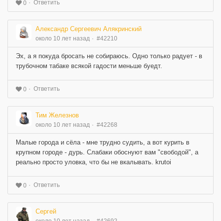
Ответить
0
Александр Сергеевич Алякринский
около 10 лет назад
#42210
Эх, а я покуда бросать не собираюсь. Одно только радует - в
трубочном табаке всякой гадости меньше буедт.
Ответить
0
Тим Железнов
около 10 лет назад
#42268
Малые города и сёла - мне трудно судить, а вот курить в
крупном городе - дурь. Слабаки обоснуют вам "свободой", а
реально просто уловка, что бы не вкалывать. krutoi
Ответить
0
Сергей
около 10 лет назад
#42692