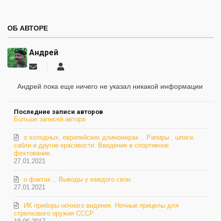
ОБ АВТОРЕ
Андрей
Подписаться
Андрей
на
обновление
Андрей пока еще ничего не указал никакой информации
автора
Последние записи авторов
Больше записей автора
о холодных, европейских длиномерах... Рапиры , шпаги,
сабли и другие красивости. Введение в спортивное
фехтование.
27.01.2021
о фактах... Выводы у каждого свои.
27.01.2021
ИК приборы ночного видения. Ночные прицелы для
стрелкового оружия СССР