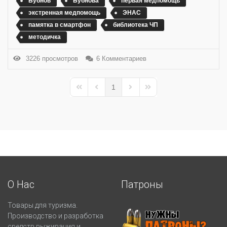
Бубнов
Бубнова
первая медпомощь
экстренная медпомощь
ЭНАС
памятка в смартфон
библиотека ЧП
методичка
3226 просмотров
6 Комментариев
1
First Page
Previous Page
Next Page
Last Page
О Нас
Патроны
Товары для туризма.
Производство и разработка
средств выживания и