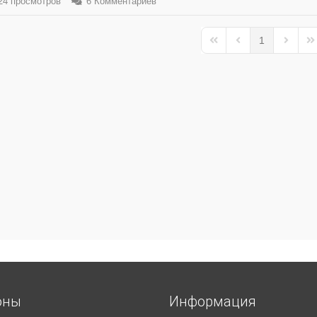
4 просмотров
6 Комментариев
1
First Page
Previous Page
Next Pa
La
оны
Информация