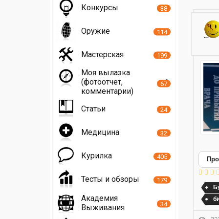
Конкурсы
38
Оружие
114
Мастерская
199
Моя вылазка
(фотоотчет,
67
комментарии)
Статьи
24
Медицина
32
Курилка
405
Про
Тесты и обзоры
179
Б
Академия
б
34
Выживания