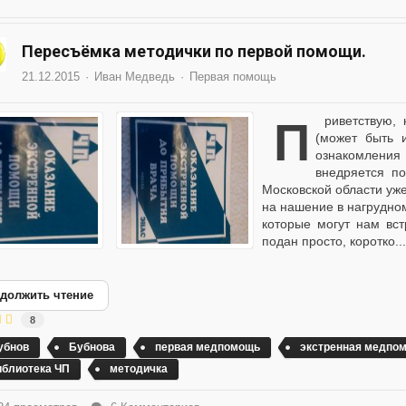
Пересъёмка методички по первой помощи.
21.12.2015
Иван Медведь
Первая помощь
Приветствую, камарады! Вот что бы удалить с флешки эти
(может быть 
ознакомления
внедряется п
Московской области уже
на нашение в нагрудном
которые могут нам вст
подан просто, коротко..
должить чтение
8
убнов
Бубнова
первая медпомощь
экстренная медпо
иблиотека ЧП
методичка