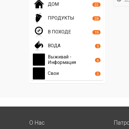
322
ДОМ
22
ПРОДУКТЫ
28
В ПОХОДЕ
19
ВОДА
5
Выживай -
6
Информация
Свои
3
О Нас
Патр