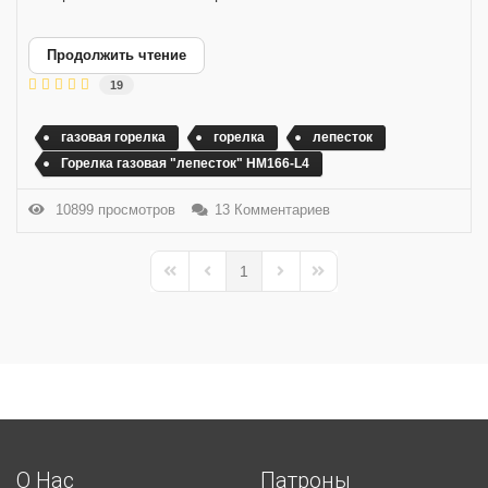
Продолжить чтение
19
газовая горелка
горелка
лепесток
Горелка газовая "лепесток" HM166-L4
10899 просмотров
13 Комментариев
1
First Page
Previous Page
Next Page
Last Page
О Нас
Патроны