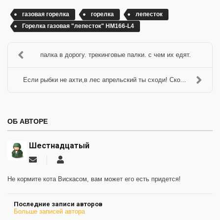
газовая горелка
горелка
лепесток
Горелка газовая "лепесток" HM166-L4
палка в дорогу. трекинговые палки. с чем их едят.
Если рыбки не ахти,в лес апрельский ты сходи! Ско...
ОБ АВТОРЕ
Шестнадцатый
Подписаться
Шестнадцатый
на
обновление
Не кормите кота Вискасом, вам может его есть придется!
автора
Последние записи авторов
Больше записей автора