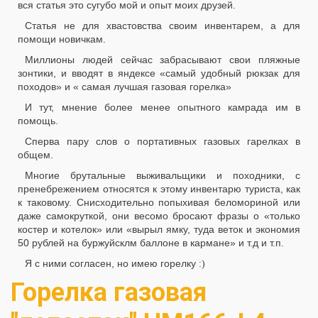
вся статья это сугубо мой и опыт моих друзей.
Статья не для хвастовства своим инвентарем, а для
помощи новичкам.
Миллионы людей сейчас забрасывают свои пляжные
зонтики, и вводят в яндексе «самый удобный рюкзак для
походов» и « самая лучшая газовая горелка»
И тут, мнение более менее опытного камрада им в
помощь.
Сперва пару слов о портативных газовых гарелках в
общем.
Многие брутальные выживальщики и походники, с
пренебрежением относятся к этому инвентарю туриста, как
к таковому. Снисходительно попыхивая беломориной или
даже самокруткой, они весомо бросают фразы о «только
костер и котелок» или «вырыл ямку, туда веток и экономия
50 рублей на буржуйсклм баллоне в кармане» и т.д и т.п.
Я с ними согласен, но имею горелку
:)
Горелка газовая