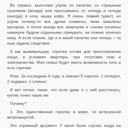
Во первых, выползая утром из палатки, со страшным
сушняком (всегда) или проснувшись от холода и голода
(иногда) я хочу чашку кофе. Я очень ловкий турист, но
утром почему-то все дрова сожжены, ямки завалены
мусором, и почти всегда все зажигалки и спички посеяны
накануне будучи отданными прикурить, не помню конечно
кому. А если помню, где и в какой палатке они теперь – та
еще задача следствия.
А как выживальщик, горелка готова для приготовления
пищи, в условиях квартиры, при отсутсвии газа и
электричества. Моя семья будет иметь возможность пить и
есть горячее.
Итак. За последние 4 года, я сменил 5 горелок. 1 потерял,
2 подарил, 1 сломал.
И вот пятая, такая, что если даже я с ней расстанусь,
куплю точно такую же.
Почему?
1. Это единственная горелка в мире, со встроенной
ветрозащитой.
Это огромный аргумент. У меня были случаи, когда на