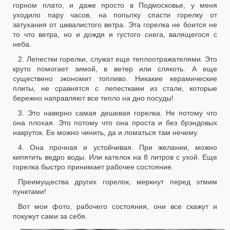
горном плато, и даже просто в Подмосковье, у меня
уходило пару часов, на попытку спасти горелку от
затухания от шквалистого ветра. Эта горелка не боится не
то что ветра, но и дождя и густого снега, валящегося с
неба.
2. Лепестки горелки, служат еще теплоотражателями. Это
круто помогает зимой, в ветер или слякоть. А еще
существено экономит топливо. Никакие керамические
плиты, не сравнятся с лепестками из стали, которые
бережно направляют все тепло на дно посуды!
3. Это наверно самая дешевая горелка. Не потому что
она плохая. Это потому что она проста и без брэндовых
накруток. Ее можно чинить, да и ломаться там нечему.
4. Она прочная и устойчивая. При желании, можно
кипятить ведро воды. Или кателок на 8 литров с ухой. Еще
горелка быстро принимает рабочее состояние.
Преимущества других горелок, меркнут перед этмим
пунктами!
Вот мои фото, рабочего состояния, они все скажут и
покужут сами за себя.