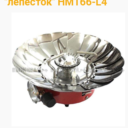
"лепесток" HM166-L4