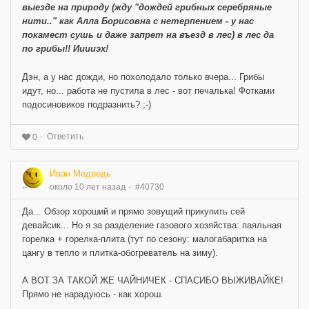
выезде на природу (жду "дождей грибных серебряные
нити.." как Алла Борисовна с нетерпением - у нас
покамест сушь и даже запрет на въезд в лес) в лес да
по грибы!! Ииииэх!
Дэн, а у нас дожди, но похолодало только вчера... Грибы
идут, но... работа не пустила в лес - вот печалька! Фотками
подосиновиков подразнить? ;-)
Ответить
0
Иван Медведь
около 10 лет назад
#40730
Да... Обзор хороший и прямо зовущий прикупить сей
девайсик... Но я за разделение газового хозяйства: паяльная
горелка + горелка-плита (тут по сезону: малогабаритка на
цангу в тепло и плитка-обогреватель на зиму).
А ВОТ ЗА ТАКОЙ ЖЕ ЧАЙНИЧЕК - СПАСИБО ВЫЖИВАЙКЕ!
Прямо не нарадуюсь - как хорош.