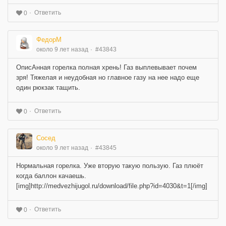
Ответить
0
ФедорМ
около 9 лет назад
#43843
ОписАнная горелка полная хрень! Газ выплевывает почем
зря! Тяжелая и неудобная но главное газу на нее надо еще
один рюкзак тащить.
Ответить
0
Сосед
около 9 лет назад
#43845
Нормальная горелка. Уже вторую такую пользую. Газ плюёт
когда баллон качаешь.
[img]http://medvezhijugol.ru/download/file.php?id=4030&t=1[/img]
Ответить
0