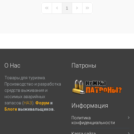
1
First Page
Previous Page
Next Page
Last Page
О Нас
Патроны
Товары для туризма.
Производство и разработка
средств выживания и
носимых аварийных
запасов (
НАЗ
).
Форум
и
Информация
Блоги
выживальщиков.
Политика
конфиденциальности
Карта сайта