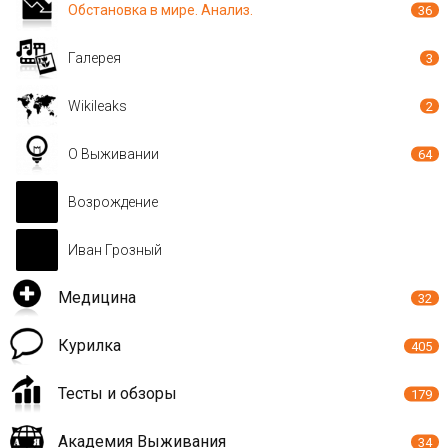
Обстановка в мире. Анализ.
36
Галерея
3
Wikileaks
2
О Выживании
64
Возрождение
Иван Грозный
Медицина
32
Курилка
405
Тесты и обзоры
179
Академия Выживания
34