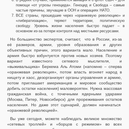
помощи «от угрозы геноцида». Геноцид и Свобода – самые
частые причины, звучащие в ООН и операциях НАТО.
ВСЕ страны, прошедшие через «оранжевую революцию» и
«либератизацию», теряют территории, политическую
свободу. Уровень жизни населения быстро падает – в
основном из-за потери контроля над местными ресурсами.
Но большинство экспертов, считают, что в России, из-за
её размеров, армии, уровня образования и других
объективных причин, этого варианта мало. Население и
армия быстро взбунтуется против новых хозяев. Поэтому
вариант известного сетевого мыслителя, и
«выживальщика» Беркема Аль Атоми (напомню – сперва
«оранжевая революция», потом власть вгоняет народ в
нищету и хаос, дезорганизует органы управления и армию,
потом приглашает американцев и мировое сообщество
добить остатки населения) маловероятен. Нужна массовая
гражданская война, с точечными ядерными ударами
(Москва, Питер, Новосибирск) для прореживания остатков
населения. Но даже этот сценарий, должен начинаться
«оранжевой революцией».
Вы уже сегодня, можете наблюдать великое множество
«сетевых троллей» и «борцов с режимом» во всех