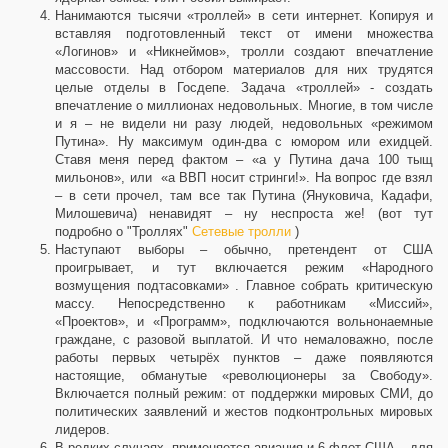
Нанимаются тысячи «троллей» в сети интернет. Копируя и
вставляя подготовленный текст от имени множества
«Логинов» и «Никнеймов», тролли создают впечатление
массовости. Над отбором материалов для них трудятся
целые отделы в Госдепе. Задача «троллей» - создать
впечатление о миллионах недовольных. Многие, в том числе
и я – не видели ни разу людей, недовольных «режимом
Путина». Ну максимум один-два с юмором или ехидцей.
Ставя меня перед фактом – «а у Путина дача 100 тыщ
мильонов», или «а ВВП носит стринги!». На вопрос где взял
– в сети прочел, там все так Путина (Януковича, Кадафи,
Милошевича) ненавидят – ну неспроста же! (вот тут
подробно о "Троллях"
Сетевые тролли
)
Наступают выборы – обычно, претендент от США
проигрывает, и тут включается режим «Народного
возмущения подтасовками» . Главное собрать критическую
массу. Непосредственно к работникам «Миссий»,
«Проектов», и «Программ», подключаются вольнонаемные
граждане, с разовой выплатой. И что немаловажно, после
работы первых четырёх пунктов – даже появляются
настоящие, обманутые «революционеры за Свободу».
Включается полный режим: от поддержки мировых СМИ, до
политических заявлений и жестов подконтрольных мировых
лидеров.
В редких случаях, применяется авиация и 6 флот США – для