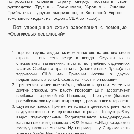
попробовать сломать страну сверху, поставить свое
руководство (Грузия - Саакашвили, Украина - Ющенко,
Прибалтика - другие американцы, в Восточной Европе -
тоже много людей, из Госдепа США во главе)…
Вот упрощенная схема завоевания с помощью
«Оранжевых революций»:
Берётся группа людей, скажем мягко «не патриотов» своей
страны – они есть везде и всегда. Обучают их в
специальных заведениях, вплоть, до учебных отделениях
«всяких Свободных тра-па-па-па (много разных букаф)» на
территории США или Британии (можно в других
подконтрольных зонах). Создается «костяк оппозиции»
Привлекаются местные звёзды, обычно за деньги. Но есть и
другие способы, эту работу проводит ЦРУ, ассортимент
вербовки – огромнейший. Например, с Шевчуком (бывшем
российским рок-музыкантом) говорят, работал психотерапевт.
Скупается пресса. Причем, не только в целевой стране, но и
в дружественных и одноязычных странах. Тесную работу
ведут подконтрольные Госдепартаменту международные
каналы новостей (например «FOX-News» «CNN»). Создается
«международное мнение». Ну например – у Саддама есть
ядерная бомба. Или Россия вымирает.