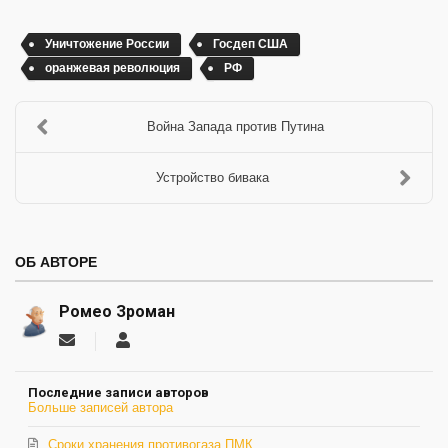
Уничтожение России
Госдеп США
оранжевая революция
РФ
Война Запада против Путина
Устройство бивака
ОБ АВТОРЕ
Ромео Зроман
Подписаться
Ромео
на
Зроман
обновление
Последние записи авторов
автора
Больше записей автора
Сроки хранения противогаза ПМК