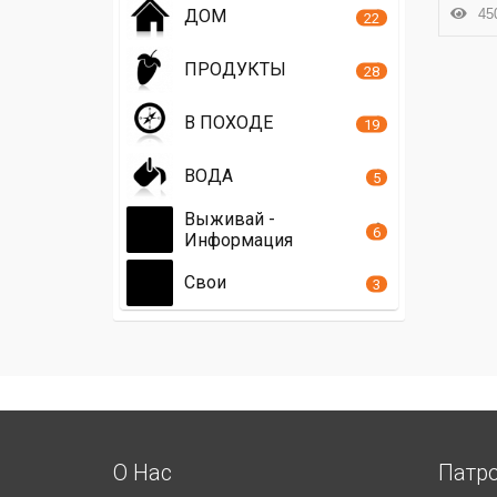
450
ДОМ
22
ПРОДУКТЫ
28
В ПОХОДЕ
19
ВОДА
5
Выживай -
6
Информация
Свои
3
О Нас
Патр