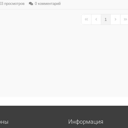
3 просмотров
0 комментарий
1
First Page
Previous Page
Next Pa
La
оны
Информация