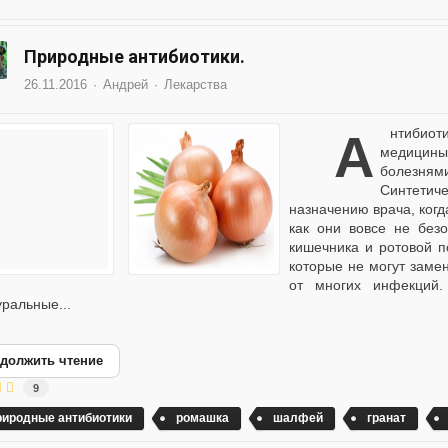
Природные антибиотики.
26.11.2016
Андрей
Лекарства
Антибиотики стали одним из важнейших изобретений
медицин
болезням
Синтетич
назначению врача, когд
как они вовсе не бе
кишечника и ротовой п
которые не могут заме
от многих инфекций.
уральные...
должить чтение
9
риродные антибиотики
ромашка
шалфей
гранат