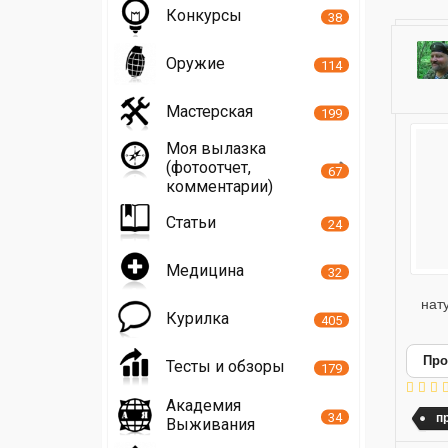
Конкурсы
38
Оружие
114
Мастерская
199
Моя вылазка
(фотоотчет,
67
комментарии)
Статьи
24
Медицина
32
нат
Курилка
405
Про
Тесты и обзоры
179
Академия
34
п
Выживания