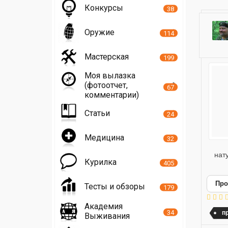
Конкурсы
38
Оружие
114
Мастерская
199
Моя вылазка
(фотоотчет,
67
комментарии)
Статьи
24
Медицина
32
нат
Курилка
405
Про
Тесты и обзоры
179
Академия
34
п
Выживания