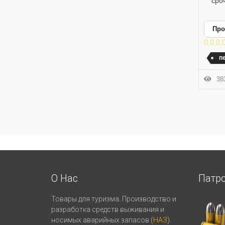
сро
Про
п
383
О Нас
Патр
Товары для туризма. Производство и
разработка средств выживания и
носимых аварийных запасов (
НАЗ
).