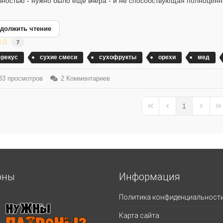
чностью - нужно было еще вчера - и не способствующая полноценн
должить чтение
7
ерекус
сухие смеси
сухофрукты
орехи
мед
3 просмотров
2 Комментариев
1
First Page
Previous Page
Next Pa
La
оны
Информация
Политика конфиденциальност
Карта сайта