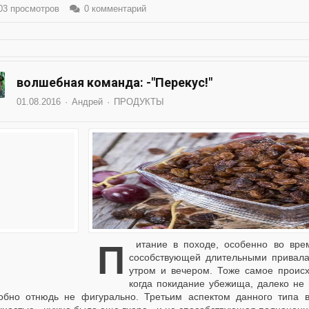
3 просмотров
0 комментарий
волшебная команда: -"Перекус!"
01.08.2016
Андрей
ПРОДУКТЫ
Питание в походе, особенно во время длительных переходов по местности мало
сособствующей длительными привала
утром и вечером. Тоже самое происх
когда покидание убежища, далеко не 
обно отнюдь не фигурально. Третьим аспектом данного типа 