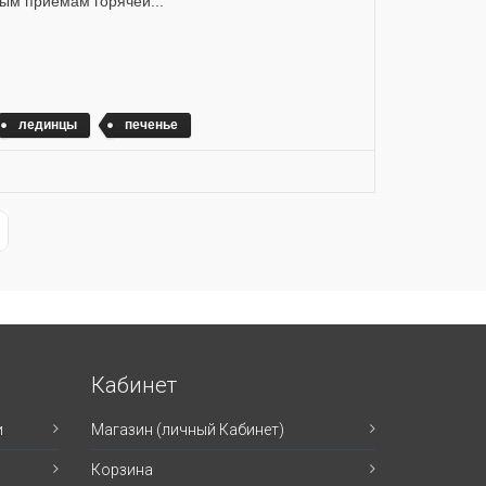
ым приемам горячей...
лединцы
печенье
ge
st Page
Кабинет
и
Магазин (личный Кабинет)
Корзина