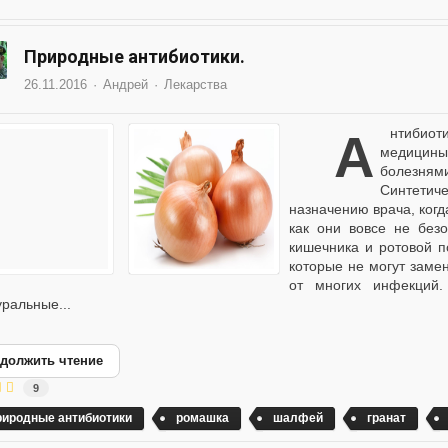
Природные антибиотики.
26.11.2016
Андрей
Лекарства
Антибиотики стали одним из важнейших изобретений
медицин
болезням
Синтетич
назначению врача, когд
как они вовсе не бе
кишечника и ротовой п
которые не могут заме
от многих инфекций.
уральные...
должить чтение
9
риродные антибиотики
ромашка
шалфей
гранат