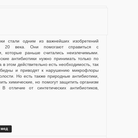
ы 20 века. Они помогают справиться с
и, которые раньше считались неизлечимыми.
еские антибиотики нужно принимать только по
а в этом действительно есть необходимость, так
зобидны и приводят к нарушению микрофлоры
олости. Но есть также природные антибиотики,
нить химические, но помогут защитить организм
 В отличие от синтетических антибиотиков,
мед