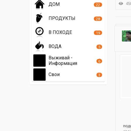
450
ДОМ
22
ПРОДУКТЫ
28
В ПОХОДЕ
19
ВОДА
5
Выживай -
6
Информация
Свои
3
под